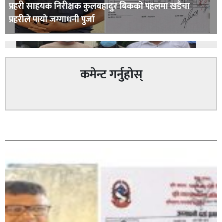
प्रहरी साहयक निरीक्षक कुलबहादुर बिककाे पहलमा खडैचा
प्रहरीले पायाे जग्गाधनी पुर्जा
कमेन्ट गर्नुहोस्
पत्रकारको प्रेसकार्ड बोकेर हिड्ने लागुऔषध कारोबारमा संलग्न
सम्बन्धित
रहेको आरोपमा ३ जना पक्राउ,