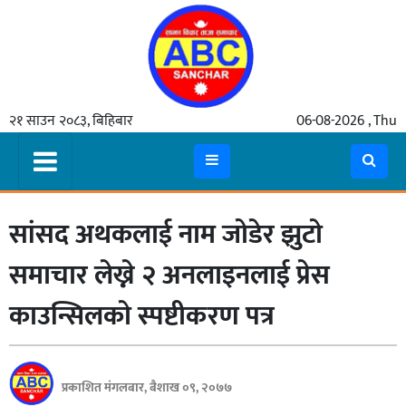
गृहपृष्ठ
२१ साउन २०८३, बिहिबार
06-08-2026 , Thu
समाचार
मुख्य
समाचार
सांसद अथकलाई नाम जोडेर झुटाे
कुटनीती
अर्थ
समाचार लेख्ने २ अनलाइनलाई प्रेस
रसरङ्ग
काउन्सिलकाे स्पष्टीकरण पत्र
यौन/
स्वास्थ्य
प्रकाशित मंगलबार, बैशाख ०९, २०७७
भिडियो