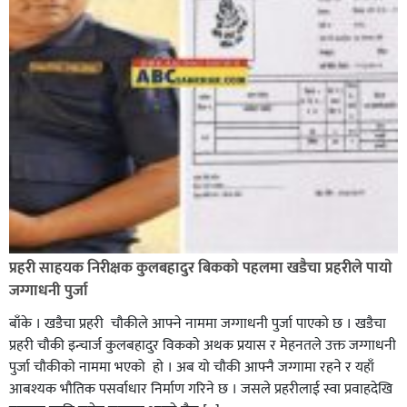
भिक्षा मागेर कारमा घुम्ने बाबाहरूलाई दाङ प्रहरीले पक्राउ,भारत
फर्कने सर्तमा रिहा,
रौतहटमा १२ हजार लिटर पेट्रोल बोकेको ट्यांकर दुर्घटनापछि
आगलागी सडक अबरुद्ध,
प्रहरी साहयक निरीक्षक कुलबहादुर बिककाे पहलमा खडैचा प्रहरीले पायाे
जग्गाधनी पुर्जा
बाँके । खडैचा प्रहरी चाैकीले आफ्ने नाममा जग्गाधनी पुर्जा पाएकाे छ । खडैचा
प्रहरी चाैकी इन्चार्ज कुलबहादुर विककाे अथक प्रयास र मेहनतले उक्त जग्गाधनी
पुर्जा चाैकीकाे नाममा भएको हाे । अब याे चाैकी आफ्नै जग्गामा रहने र यहाँ
आबश्यक भाैतिक पसर्वाधार निर्माण गरिने छ । जसले प्रहरीलाई स्वा प्रवाहदेखि