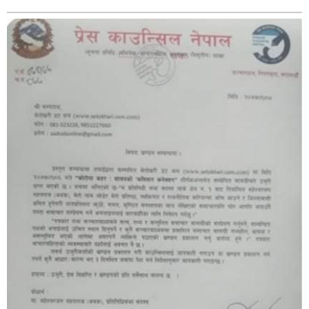
बिशेष
भिडियो
पत्रपत्रिका
खेलकुद
बिश्व
अचम्म
दुनिया
बिचार
कुराकानी
जीवनशैली
साहित्य