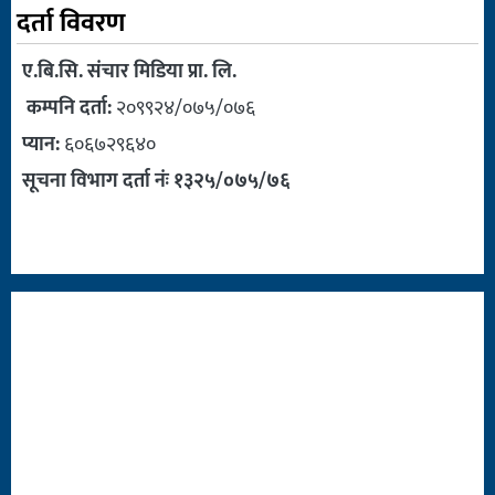
दर्ता विवरण
ए.बि.सि. संचार मिडिया प्रा. लि.
कम्पनि दर्ता:
२०९९२४/०७५/०७६
प्यान:
६०६७२९६४०
सूचना विभाग दर्ता नंः १३२५/०७५/७६