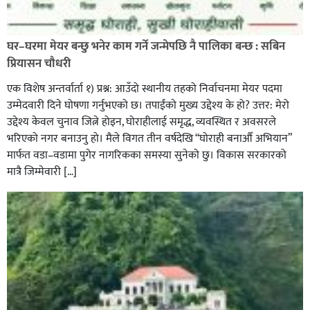
पत्रकारको प्रेसकार्ड बोकेर हिड्ने लागुऔषध कारोबारमा संलग्न
रहेको आरोपमा ३ जना पक्राउ,
घर–घरमा मेयर बन्छु भनेर काम गर्ने जन्मेपछि नै पालिका बन्छ : सबिन
प्रियासन चौधरी
एक विशेष अन्तर्वार्ता १) प्रश्न: आउँदो स्थानीय तहको निर्वाचनमा मेयर पदमा
उम्मेदवारी दिने घोषणा गर्नुभएको छ। तपाईंको मुख्य उद्देश्य के हो? उत्तर: मेरो
उद्देश्य केवल चुनाव जित्ने होइन, घोराहीलाई समृद्ध, व्यवस्थित र अवसरले
भरिएको नगर बनाउनु हो। मैले विगत तीन वर्षदेखि “घोराही बनाऔँ अभियान”
मार्फत वडा–वडामा पुगेर नागरिकका समस्या सुनेको छु। विकास सरकारको
मात्रै जिम्मेवारी […]
भिक्षा मागेर कारमा घुम्ने बाबाहरूलाई दाङ प्रहरीले पक्राउ,भारत
फर्कने सर्तमा रिहा,