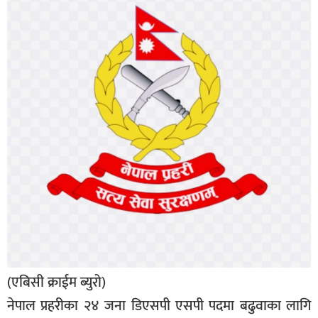
बिशेष
भिडियो
पत्रपत्रिका
खेलकुद
बिश्व
अचम्म
दुनिया
बिचार
कुराकानी
जीवनशैली
(एबिसी क्राईम ब्युरो)
साहित्य
नेपाल प्रहरीका २४ जना डिएसपी एसपी पदमा बढुवाका लागि