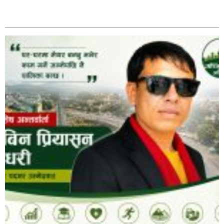
अविरल वर्षाले कालीगण्डकी नदी तटीय क्षेत्रमा रहेको पाल्पाको
सम्बन्धित
पर्यटकीय स्थल रानीमहल डुबानमा,
प्रहरी साहयक निरीक्षक कुलबहादुर बिककाे पहलमा खडैचा
प्रहरीले पायाे जग्गाधनी पुर्जा