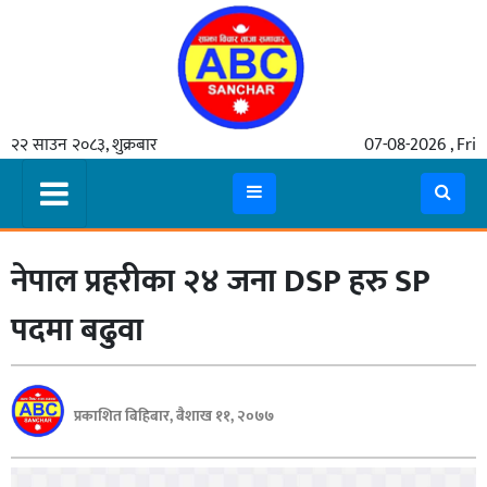
गृहपृष्ठ
२२ साउन २०८३, शुक्रबार
07-08-2026 , Fri
समाचार
मुख्य
समाचार
नेपाल प्रहरीका २४ जना DSP हरु SP
कुटनीती
अर्थ
पदमा बढुवा
रसरङ्ग
यौन/
प्रकाशित बिहिबार, बैशाख ११, २०७७
स्वास्थ्य
भिडियो