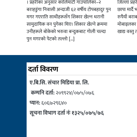
। प्रहरीका अनुसार कालिमाटी गाउँपालिका–२
जिल्ला प्रह
बराहडुंगा निवासी अन्दाजी ६२ वर्षीय टोपबहादुर पुन
छापा मार्द
मगर गएराति साथीहरूसँग शिकार खेल्न धरानी
रुपैयाँ बरा
सामुदायिक वन पुगेका थिए। शिकार खेल्ने क्रममा
मोबाइलका पार
उनीहरूले बोकेको भरुवा बन्दुकबाट गोली चल्दा
खाद्य वस्तु 
पुन मगरको पेटको तल्लो […]
दर्ता विवरण
ए.बि.सि. संचार मिडिया प्रा. लि.
कम्पनि दर्ता:
२०९९२४/०७५/०७६
प्यान:
६०६७२९६४०
सूचना विभाग दर्ता नंः १३२५/०७५/७६