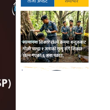
ताजा अपडेट
समाचार
सल्यानमा शिकार खेल्ने क्रममा बन्दुकबाट
गोली चल्दा १ जनाको मृत्यु सँगै शिकार
खेल्न गएका ६ जना पक्राउ,
बाँके एसपी अंगुर जिसिको कमान्डमा
रहेको प्रहरीले भारतबाट भन्सार छलिका
सामानहरु पक्राउ,