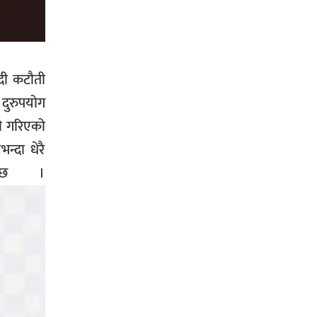
नेपाल प्रहरीमा जवानदेखि डिआईजीसम्म
्दी कटौती
एक हजार ८४८ प्रहरीहरु विभागीय
कारवाहीमा,
दुरुपयोग
ी गरिएको
्दा धेरै
घर–घरमा मेयर बन्छु भनेर काम गर्ने
इन्छ ।
जन्मेपछि नै पालिका बन्छ : सबिन
प्रियासन चौधरी
अविरल वर्षाले कालीगण्डकी नदी तटीय
क्षेत्रमा रहेको पाल्पाको पर्यटकीय स्थल