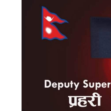
बिशेष
भिडियो
पत्रपत्रिका
खेलकुद
बिश्व
अचम्म
दुनिया
बिचार
कुराकानी
जीवनशैली
साहित्य