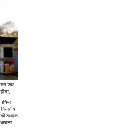
सम्म एक
ाहीमा,
 अवधिमा
ु विभागीय
यको तथ्यांक
री आचरण