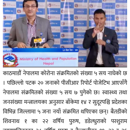
बिशेष
भिडियो
पत्रपत्रिका
खेलकुद
बिश्व
अचम्म
काठमाडौं नेपालमा कोरोना संक्रमितको संख्या ५ सय नाघेको छ
दुनिया
। पछिल्लो पटक २० जनाको पीसीआर रिपोर्ट पोजेटिभ आएसँगै
बिचार
नेपालमा संक्रमितको संख्या ५ सय ७ पुगेको छ। स्वास्थ्य तथा
कुराकानी
जनसंख्या मन्त्रालयका अनुसार बाँकेमा १४ र सुदूरपश्चि प्रदेशका
विभिन्न जिल्लामा ५ जना नयाँ संक्रमित थपिएका छन्। बैतडीको
जीवनशैली
शिवनाथ १ का २२ वर्षिय पुरुष, डडेल्धुराको परशुराम
साहित्य