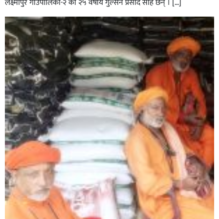
लक्ष्मीपुर गाउँपालिका-२ का २५ वर्षीय गुल्सन प्रसाद साह छन् । […]