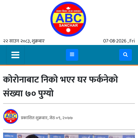
गृहपृष्ठ
२२ साउन २०८३, शुक्रबार
07-08-2026 , Fri
समाचार
मुख्य
समाचार
कोरोनाबाट निको भएर घर फर्कनेको
कुटनीती
अर्थ
संख्या ७० पुग्यो
रसरङ्ग
यौन/
प्रकाशित शुक्रबार, जेठ ०९, २०७७
स्वास्थ्य
भिडियो