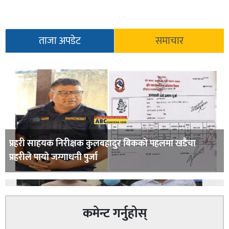
ताजा अपडेट
समाचार
प्रहरी साहयक निरीक्षक कुलबहादुर बिककाे पहलमा खडैचा
प्रहरीले पायाे जग्गाधनी पुर्जा
कमेन्ट गर्नुहोस्