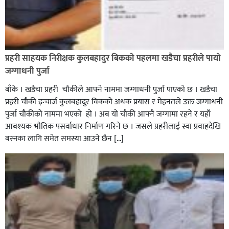
रौतहटमा १२ हजार लिटर पेट्रोल बोकेको ट्यांकर दुर्घटनापछि
आगलागी सडक अबरुद्ध,
प्रहरी साहयक निरीक्षक कुलबहादुर बिककाे पहलमा खडैचा प्रहरीले पायाे
जग्गाधनी पुर्जा
बाँके । खडैचा प्रहरी चाैकीले आफ्ने नाममा जग्गाधनी पुर्जा पाएकाे छ । खडैचा
प्रहरी चाैकी इन्चार्ज कुलबहादुर विककाे अथक प्रयास र मेहनतले उक्त जग्गाधनी
पुर्जा चाैकीकाे नाममा भएको हाे । अब याे चाैकी आफ्नै जग्गामा रहने र यहाँ
आबश्यक भाैतिक पसर्वाधार निर्माण गरिने छ । जसले प्रहरीलाई स्वा प्रवाहदेखि
बस्नका लागि समेत समस्या आउने छैन […]
घोराहीको समृद्धिका लागि वडा–वडामा विशेष अभियान सञ्चालन
हुने,