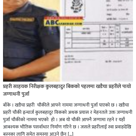
भिक्षा मागेर कारमा घुम्ने बाबाहरूलाई दाङ प्रहरीले पक्राउ,भारत
फर्कने सर्तमा रिहा,
रौतहटमा १२ हजार लिटर पेट्रोल बोकेको ट्यांकर दुर्घटनापछि
आगलागी सडक अबरुद्ध,
प्रहरी साहयक निरीक्षक कुलबहादुर बिककाे पहलमा खडैचा प्रहरीले पायाे
जग्गाधनी पुर्जा
बाँके । खडैचा प्रहरी चाैकीले आफ्ने नाममा जग्गाधनी पुर्जा पाएकाे छ । खडैचा
प्रहरी चाैकी इन्चार्ज कुलबहादुर विककाे अथक प्रयास र मेहनतले उक्त जग्गाधनी
पुर्जा चाैकीकाे नाममा भएको हाे । अब याे चाैकी आफ्नै जग्गामा रहने र यहाँ
आबश्यक भाैतिक पसर्वाधार निर्माण गरिने छ । जसले प्रहरीलाई स्वा प्रवाहदेखि
बस्नका लागि समेत समस्या आउने छैन […]