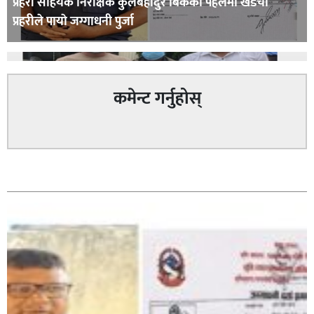
प्रहरी साहयक निरीक्षक कुलबहादुर बिककाे पहलमा खडैचा
प्रहरीले पायाे जग्गाधनी पुर्जा
कमेन्ट गर्नुहोस्
पत्रकारको प्रेसकार्ड बोकेर हिड्ने लागुऔषध कारोबारमा संलग्न
सम्बन्धित
रहेको आरोपमा ३ जना पक्राउ,