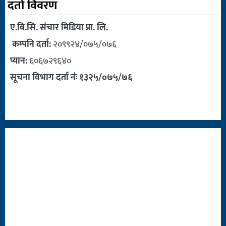
दर्ता विवरण
ए.बि.सि. संचार मिडिया प्रा. लि.
कम्पनि दर्ता:
२०९९२४/०७५/०७६
प्यान:
६०६७२९६४०
सूचना विभाग दर्ता नंः १३२५/०७५/७६