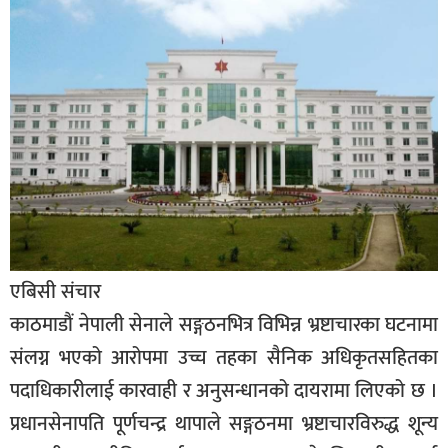
बिशेष
भिडियो
पत्रपत्रिका
खेलकुद
बिश्व
अचम्म
दुनिया
एबिसी संचार
बिचार
काठमाडौं नेपाली सेनाले सङ्गठनभित्र विभिन्न भ्रष्टाचारका घटनामा
कुराकानी
संलग्न भएको आरोपमा उच्च तहका सैनिक अधिकृतसहितका
जीवनशैली
पदाधिकारीलाई कारवाही र अनुसन्धानको दायरामा लिएको छ ।
प्रधानसेनापति पूर्णचन्द्र थापाले सङ्गठनमा भ्रष्टाचारविरुद्ध शून्य
साहित्य