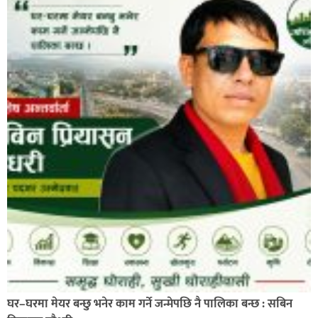
प्रहरी साहयक निरीक्षक कुलबहादुर बिककाे पहलमा खडैचा
प्रहरीले पायाे जग्गाधनी पुर्जा
पत्रकारको प्रेसकार्ड बोकेर हिड्ने लागुऔषध कारोबारमा संलग्न
रहेको आरोपमा ३ जना पक्राउ,
घर–घरमा मेयर बन्छु भनेर काम गर्ने जन्मेपछि नै पालिका बन्छ : सबिन