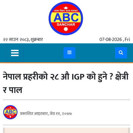
गृहपृष्ठ
२२ साउन २०८३, शुक्रबार
07-08-2026 , Fri
समाचार
मुख्य
समाचार
नेपाल प्रहरीको २८ औ IGP को हुने ? क्षेत्री
कुटनीती
अर्थ
र पाल
रसरङ्ग
यौन/
प्रकाशित आइतबार, जेठ ११, २०७७
स्वास्थ्य
भिडियो