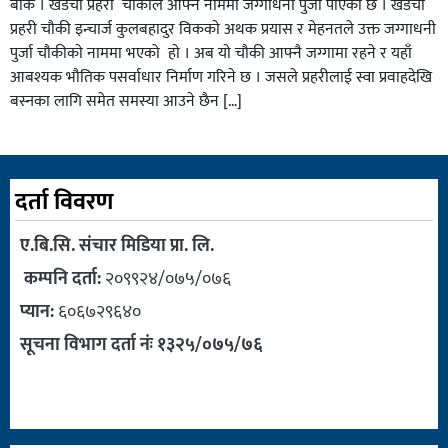
बाँके । खडैचा प्रहरी चाैकीले आफ्ने नाममा जग्गाधनी पुर्जा पाएकाे छ । खडैचा
प्रहरी चाैकी इन्चार्ज कुलबहादुर विककाे अथक प्रयास र मेहनतले उक्त जग्गाधनी
पुर्जा चाैकीकाे नाममा भएको हाे । अब याे चाैकी आफ्नै जग्गामा रहने र यहाँ
आबश्यक भाैतिक पसर्वाधार निर्माण गरिने छ । जसले प्रहरीलाई स्वा प्रवाहदेखि
बस्नका लागि समेत समस्या आउने छैन […]
दर्ता विवरण
ए.बि.सि. संचार मिडिया प्रा. लि.
कम्पनि दर्ता:
२०९९२४/०७५/०७६
प्यान:
६०६७२९६४०
सूचना विभाग दर्ता नंः १३२५/०७५/७६