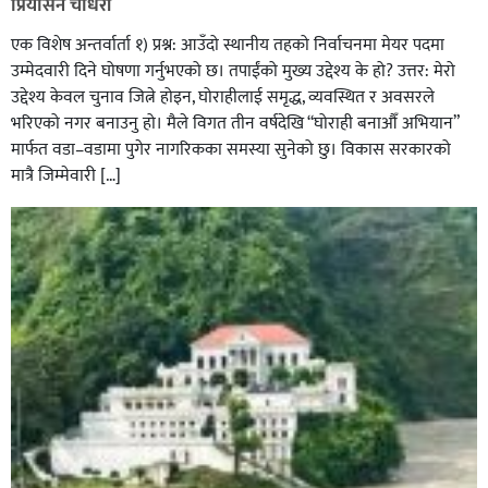
प्रियासन चौधरी
एक विशेष अन्तर्वार्ता १) प्रश्न: आउँदो स्थानीय तहको निर्वाचनमा मेयर पदमा
उम्मेदवारी दिने घोषणा गर्नुभएको छ। तपाईंको मुख्य उद्देश्य के हो? उत्तर: मेरो
उद्देश्य केवल चुनाव जित्ने होइन, घोराहीलाई समृद्ध, व्यवस्थित र अवसरले
भरिएको नगर बनाउनु हो। मैले विगत तीन वर्षदेखि “घोराही बनाऔँ अभियान”
मार्फत वडा–वडामा पुगेर नागरिकका समस्या सुनेको छु। विकास सरकारको
मात्रै जिम्मेवारी […]
भिक्षा मागेर कारमा घुम्ने बाबाहरूलाई दाङ प्रहरीले पक्राउ,भारत
फर्कने सर्तमा रिहा,