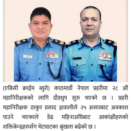
बिशेष
भिडियो
पत्रपत्रिका
खेलकुद
बिश्व
अचम्म
दुनिया
(एबिसी क्राईम ब्युरो) काठमाडौं नेपाल प्रहरीमा २८ औं
बिचार
महानिरीक्षकको लागि दौडधुप सुरु भएको छ । प्रहरी
कुराकानी
महानिरीक्षक ठाकुर प्रसाद ज्ञवालीले २५ असारबाट अवकाश
जीवनशैली
पाउने भएकाले डेढ महिनाअघिबाट आकांक्षीहरुको
साहित्य
शक्तिकेन्द्रहरुसँग भेटघाटका श्रृंखला बढेको छ ।