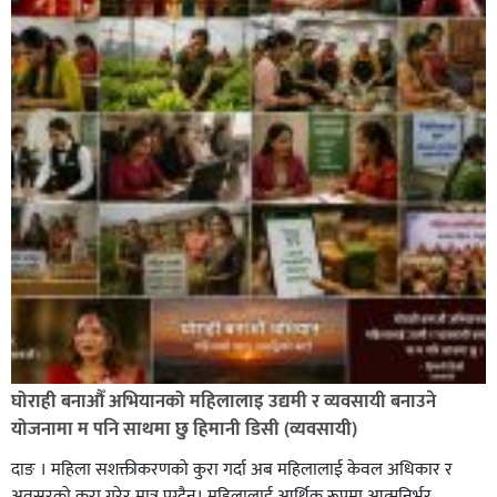
घोराही बनाऔँ अभियानको महिलालाइ उद्यमी र व्यवसायी बनाउने
योजनामा म पनि साथमा छु हिमानी डिसी (व्यवसायी)
दाङ । महिला सशक्तीकरणको कुरा गर्दा अब महिलालाई केवल अधिकार र
अवसरको कुरा गरेर मात्र पुग्दैन। महिलालाई आर्थिक रूपमा आत्मनिर्भर,