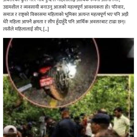
उद्यमशील र व्यवसायी बनाउनु आजको महत्वपूर्ण आवश्यकता हो। परिवार,
समाज र राष्ट्रको विकासमा महिलाको भूमिका अत्यन्त महत्वपूर्ण भए पनि अझै
धेरै महिला आफ्नै क्षमता र सीप हुँदाहुँदै पनि आर्थिक अवसरबाट टाढा छन्।
त्यसैले महिलालाई सीप, […]