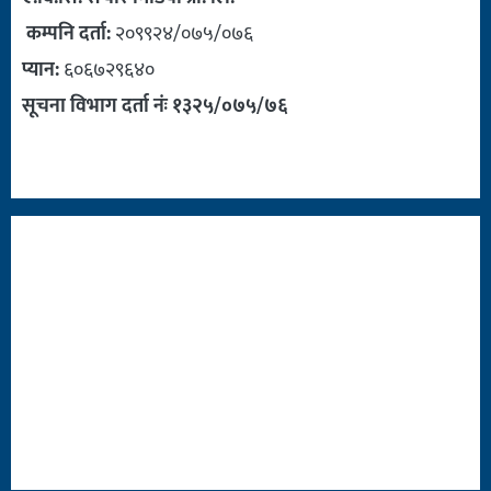
कम्पनि दर्ता:
२०९९२४/०७५/०७६
प्यान:
६०६७२९६४०
सूचना विभाग दर्ता नंः १३२५/०७५/७६