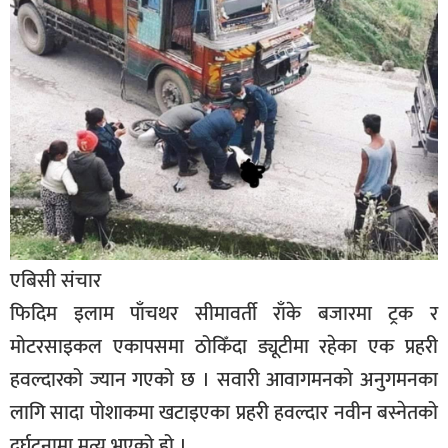
बिशेष
भिडियो
पत्रपत्रिका
खेलकुद
बिश्व
अचम्म
दुनिया
एबिसी संचार
बिचार
फिदिम इलाम पाँचथर सीमावर्ती राँके बजारमा ट्रक र
मोटरसाइकल एकापसमा ठोकिँदा ड्यूटीमा रहेका एक प्रहरी
कुराकानी
हवल्दारको ज्यान गएको छ । सवारी आवागमनको अनुगमनका
जीवनशैली
लागि सादा पोशाकमा खटाइएका प्रहरी हवल्दार नवीन बस्नेतको
साहित्य
दुर्घटनामा मृत्यु भएको हो ।