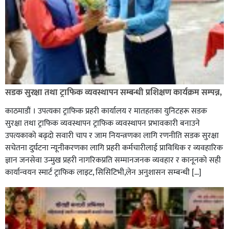
ग्यासमा कालोबजारी गरेको जनगुनासो गरेपछि जिल्लाका
सडक सुरक्षा तथा ट्राफिक व्यवस्थापन सम्बन्धी प्रशिक्षण कार्यक्रम सम्पन्न,
सबैजसो डिलरमा प्रशासनले अनुगमन
काठमाडौं । उपत्यका ट्राफिक प्रहरी कार्यालय र मातहतका युनिटहरू सडक
सुरक्षा तथा ट्राफिक व्यवस्थापन ट्राफिक व्यवस्थापन प्रभावकारी बनाउने
उपत्यकाको बढ्दो सवारी चाप र जाम नियन्त्रणका लागि रणनीति सडक सुरक्षा
सचेतना दुर्घटना न्यूनीकरणका लागि प्रहरी कर्मचारीलाई प्राविधिक र व्यवहारिक
ज्ञान जनसेवा उन्मुख प्रहरी नागरिकप्रति सम्मानजनक व्यवहार र कानूनको सही
कार्यान्वयन स्मार्ट ट्राफिक लाइट, सिसिटिभी,लेन अनुशासन सम्बन्धी […]
कपिलवस्तु र अर्घाखाँचीको सिमानाका शिव भाइरल पहाड
लुम्बिनीको नयाँ पर्यटकीय हब बन्दै,