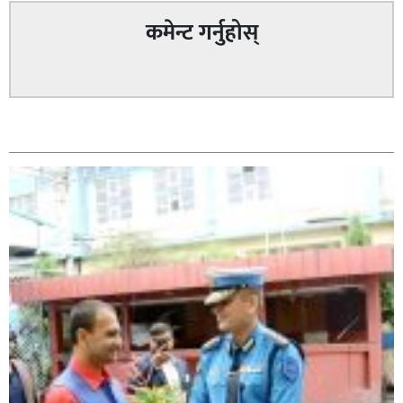
कमेन्ट गर्नुहोस्
घोराही बनाऔँ अभियानको महिलालाइ उद्यमी र व्यवसायी बनाउने
सम्बन्धित
योजनामा म पनि साथमा छु हिमानी डिसी (व्यवसायी)
कपिलवस्तु नगरपालिकाका पूर्वमेयर किरण सिंह गोरुसिङ्गे
जंगलमा मृत अवस्थामा फेला,