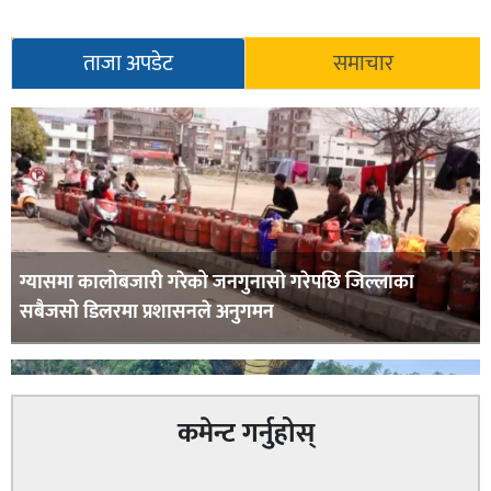
ताजा अपडेट
समाचार
ग्यासमा कालोबजारी गरेको जनगुनासो गरेपछि जिल्लाका
सबैजसो डिलरमा प्रशासनले अनुगमन
कमेन्ट गर्नुहोस्