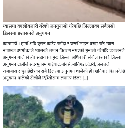
शिक्षालाई उत्पादन, समृद्धि एवं सृजनशीलतासँग जोड्ने घोराही
बनाऔँ अभियानमा मेरो पनि साथ कमल ओली
ग्यासमा कालोबजारी गरेको जनगुनासो गरेपछि जिल्लाका सबैजसो
डिलरमा प्रशासनले अनुगमन
काठमाडौं । हप्तौँ अघि कुपन काटेर पर्खँदा र घण्टौँ लाइन बस्दा पनि ग्यास
नपाएका उपभोक्ताले ग्यासको समान वितरण नभएको गुनासो गरेपछि प्रशासनले
अनुगमन थालेको हो। सहायक प्रमुख जिल्ला अधिकारी संयोजकत्वको जिल्ला
अनुगमन टोलीले सदरमुकाम गाईघाट, बोक्से, मोतिगडा, देउरी, जलजले,
राजाबास र चुहाडेक्षेत्रका सबै डिलरमा अनुगमन थालेको हो। शनिबार बिहानदेखि
अनुगमन थालेको टोलीले दिउँसोसम्म लगाएर डिलर […]
सल्यानमा शिकार खेल्ने क्रममा बन्दुकबाट गोली चल्दा १ जनाको
मृत्यु सँगै शिकार खेल्न गएका ६ जना पक्राउ,