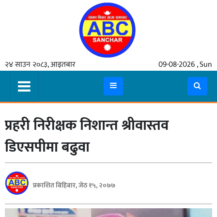
गृहपृष्ठ
२४ साउन २०८३, आइतबार
09-08-2026 , Sun
समाचार
मुख्य
समाचार
प्रहरी निरीक्षक निशान्त श्रीवास्तव
कुटनीती
अर्थ
डिएसपीमा बढुवा
रसरङ्ग
यौन/
प्रकाशित बिहिबार, जेठ १५, २०७७
स्वास्थ्य
भिडियो