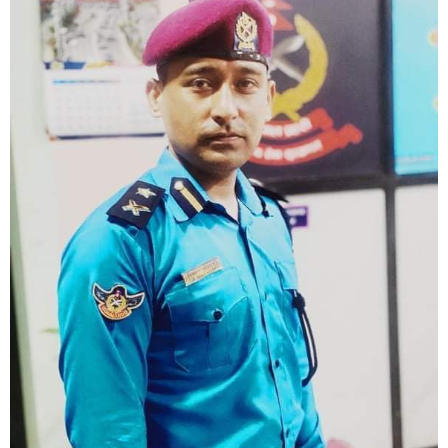
बिशेष
भिडियो
पत्रपत्रिका
खेलकुद
बिश्व
अचम्म
दुनिया
बिचार
कुराकानी
जीवनशैली
साहित्य