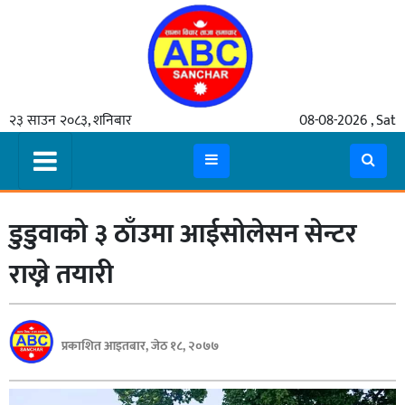
गृहपृष्ठ
२३ साउन २०८३, शनिबार
08-08-2026 , Sat
समाचार
मुख्य
समाचार
डुडुवाको ३ ठाँउमा आईसोलेसन सेन्टर
कुटनीती
अर्थ
राख्ने तयारी
रसरङ्ग
यौन/
प्रकाशित आइतबार, जेठ १८, २०७७
स्वास्थ्य
भिडियो