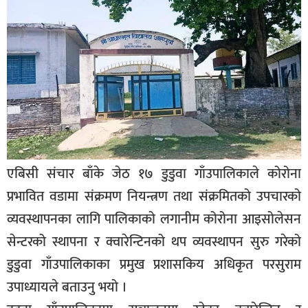
बिशेष
भिडियो
पत्रपत्रिका
खेलकुद
बिश्व
अचम्म
एबिसी संचार बाँके जेठ १७ डुडुवा गाँउपालिकाले कोरोना
दुनिया
प्रभावित वडामा संक्रमण नियन्त्रण तथा संक्रमितको उपचारको
बिचार
व्यवस्थापनका लागि पालिकाको लगानीम कोरोना आइसोलेसन
कुराकानी
सेन्टरको स्थापना र क्वारेन्टिनको थप व्यवस्थापन सुरु गरेको
डुडुवा गाँउपालिकाका प्रमुख प्रशासकिय अधिकृत परसुराम
जीवनशैली
उपाध्यायले बताउनु भयो ।
साहित्य