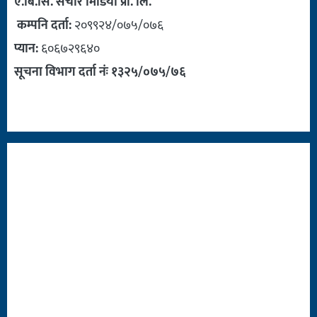
ए.बि.सि. संचार मिडिया प्रा. लि.
कम्पनि दर्ता:
२०९९२४/०७५/०७६
प्यान:
६०६७२९६४०
सूचना विभाग दर्ता नंः १३२५/०७५/७६