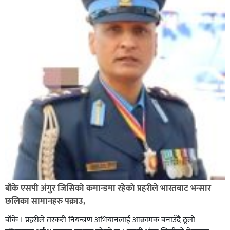
अविरल वर्षाले कालीगण्डकी नदी तटीय क्षेत्रमा रहेको पाल्पाको
पर्यटकीय स्थल रानीमहल डुबानमा,
बाँके एसपी अंगुर जिसिको कमान्डमा रहेको प्रहरीले भारतबाट भन्सार
छलिका सामानहरु पक्राउ,
बाँके । प्रहरीले तस्करी नियन्त्रण अभियानलाई आक्रामक बनाउँदै ठूलो