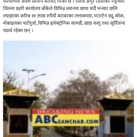
परिमाणमा अवैध सामान बरामद गरेको छ । एसपी अंगुर जिसीको नेतृत्वमा
जिल्ला प्रहरी कार्यालय बाँकेले विभिन्न स्थानमा छापा मार्दै भन्सार छलि
ल्याइएका करिब ११ लाख रुपैयाँ बराबरका लत्ताकपडा, माउन्टेन ड्यू, कोक,
मोबाइलका पार्टपुर्जा, विभिन्न इलेक्ट्रोनिक सामग्री, खाद्य वस्तु तथा सुर्तिजन्य
पदार्थ रहेका छन् ।