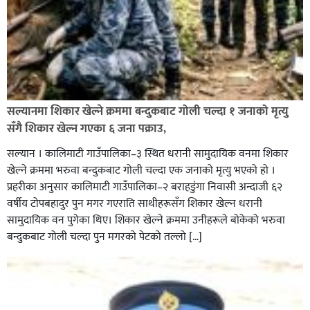
नेपाल प्रहरीमा जवानदेखि डिआईजीसम्म एक हजार ८४८ प्रहरीहरु
विभागीय कारवाहीमा,
सल्यानमा शिकार खेल्ने क्रममा बन्दुकबाट गोली चल्दा १ जनाको मृत्यु
सँगै शिकार खेल्न गएका ६ जना पक्राउ,
सल्यान । कालिमाटी गाउँपालिका–३ स्थित धरानी सामुदायिक वनमा शिकार
खेल्ने क्रममा भरुवा बन्दुकबाट गोली चल्दा एक जनाको मृत्यु भएको हो ।
प्रहरीका अनुसार कालिमाटी गाउँपालिका–२ बराहडुंगा निवासी अन्दाजी ६२
वर्षीय टोपबहादुर पुन मगर गएराति साथीहरूसँग शिकार खेल्न धरानी
घर–घरमा मेयर बन्छु भनेर काम गर्ने जन्मेपछि नै पालिका बन्छ :
सामुदायिक वन पुगेका थिए। शिकार खेल्ने क्रममा उनीहरूले बोकेको भरुवा
सबिन प्रियासन चौधरी
बन्दुकबाट गोली चल्दा पुन मगरको पेटको तल्लो […]