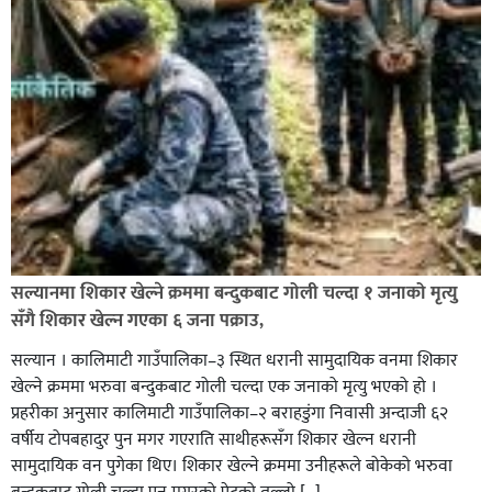
नेपाल प्रहरीमा जवानदेखि डिआईजीसम्म एक हजार ८४८ प्रहरीहरु
विभागीय कारवाहीमा,
सल्यानमा शिकार खेल्ने क्रममा बन्दुकबाट गोली चल्दा १ जनाको मृत्यु
सँगै शिकार खेल्न गएका ६ जना पक्राउ,
सल्यान । कालिमाटी गाउँपालिका–३ स्थित धरानी सामुदायिक वनमा शिकार
खेल्ने क्रममा भरुवा बन्दुकबाट गोली चल्दा एक जनाको मृत्यु भएको हो ।
प्रहरीका अनुसार कालिमाटी गाउँपालिका–२ बराहडुंगा निवासी अन्दाजी ६२
वर्षीय टोपबहादुर पुन मगर गएराति साथीहरूसँग शिकार खेल्न धरानी
घर–घरमा मेयर बन्छु भनेर काम गर्ने जन्मेपछि नै पालिका बन्छ :
सामुदायिक वन पुगेका थिए। शिकार खेल्ने क्रममा उनीहरूले बोकेको भरुवा
सबिन प्रियासन चौधरी