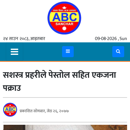
गृहपृष्ठ
२४ साउन २०८३, आइतबार
09-08-2026 , Sun
समाचार
मुख्य
समाचार
सशस्त्र प्रहरीले पेस्तोल सहित एकजना
कुटनीती
अर्थ
पक्राउ
रसरङ्ग
यौन/
प्रकाशित सोमबार, जेठ २६, २०७७
स्वास्थ्य
भिडियो