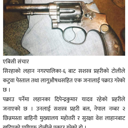
बिशेष
भिडियो
पत्रपत्रिका
खेलकुद
बिश्व
एबिसी संचार
अचम्म
सिरहाको लहान नगरपालिका-६ बाट सशस्त्र प्रहरीको टोलीले
दुनिया
कटुवा पेस्ताल तथा लागूऔषधसहित एक जनालाई पक्राउ गरेको
बिचार
छ ।
पक्राउ पर्नेमा लहानका दिपेन्द्रकुमार यादव रहेको प्रहरीले
कुराकानी
जनाएको छ । उनलाई सशस्त्र प्रहरी बल, नेपाल नम्बर २
जीवनशैली
छिन्नमस्ता बाहिनी मुख्यालय महोत्तरी र सुरक्षा वेश लाहानबाट
साहित्य
खटिएको एपीएफ टोलीले पक्राउ गरेको हो ।