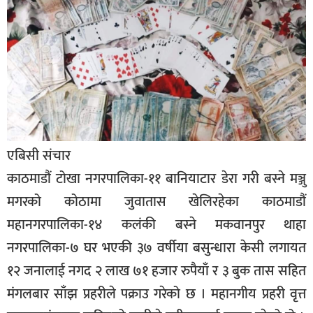
बिशेष
भिडियो
पत्रपत्रिका
खेलकुद
बिश्व
एबिसी संचार
अचम्म
काठमाडौं टोखा नगरपालिका-११ बानियाटार डेरा गरी बस्ने मञ्जु
दुनिया
मगरको कोठामा जुवातास खेलिरहेका काठमाडौं
बिचार
महानगरपालिका-१४ कलंकी बस्ने मकवानपुर थाहा
कुराकानी
नगरपालिका-७ घर भएकी ३७ वर्षीया बसुन्धारा केसी लगायत
१२ जनालाई नगद २ लाख ७१ हजार रुपैयाँ र ३ बुक तास सहित
जीवनशैली
मंगलबार साँझ प्रहरीले पक्राउ गरेको छ । महानगीय प्रहरी वृत्त
साहित्य