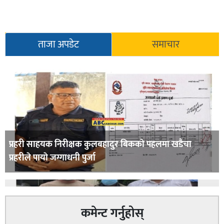
ताजा अपडेट
समाचार
प्रहरी साहयक निरीक्षक कुलबहादुर बिककाे पहलमा खडैचा
प्रहरीले पायाे जग्गाधनी पुर्जा
कमेन्ट गर्नुहोस्