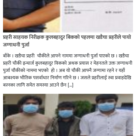
रौतहटमा १२ हजार लिटर पेट्रोल बोकेको ट्यांकर दुर्घटनापछि
आगलागी सडक अबरुद्ध,
प्रहरी साहयक निरीक्षक कुलबहादुर बिककाे पहलमा खडैचा प्रहरीले पायाे
जग्गाधनी पुर्जा
बाँके । खडैचा प्रहरी चाैकीले आफ्ने नाममा जग्गाधनी पुर्जा पाएकाे छ । खडैचा
प्रहरी चाैकी इन्चार्ज कुलबहादुर विककाे अथक प्रयास र मेहनतले उक्त जग्गाधनी
पुर्जा चाैकीकाे नाममा भएको हाे । अब याे चाैकी आफ्नै जग्गामा रहने र यहाँ
आबश्यक भाैतिक पसर्वाधार निर्माण गरिने छ । जसले प्रहरीलाई स्वा प्रवाहदेखि
बस्नका लागि समेत समस्या आउने छैन […]
घोराहीको समृद्धिका लागि वडा–वडामा विशेष अभियान सञ्चालन
हुने,