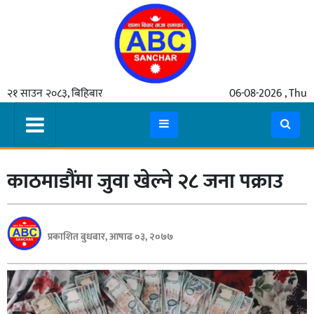
गृहपृष्ठ
२१ साउन २०८३, बिहिबार
06-08-2026 , Thu
समाचार
मुख्य
समाचार
काठमाडौंमा जुवा खेल्ने २८ जना पक्राउ
कुटनीती
अर्थ
रसरङ्ग
प्रकाशित बुधबार, आषाढ ०३, २०७७
यौन/
स्वास्थ्य
भिडियो