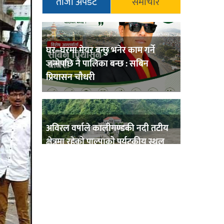
ताजा अपडेट
समाचार
घर–घरमा मेयर बन्छु भनेर काम गर्ने
जन्मेपछि नै पालिका बन्छ : सबिन
प्रियासन चौधरी
अविरल वर्षाले कालीगण्डकी नदी तटीय
क्षेत्रमा रहेको पाल्पाको पर्यटकीय स्थल
रानीमहल डुबानमा,
प्रहरी साहयक निरीक्षक कुलबहादुर
बिककाे पहलमा खडैचा प्रहरीले पायाे