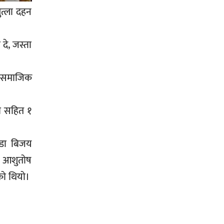
जग्गाधनी पुर्जा
ुत्ला दहन
दे, जस्ता
पत्रकारको प्रेसकार्ड बोकेर हिड्ने
लागुऔषध कारोबारमा संलग्न रहेको
मा समाजिक
आरोपमा ३ जना पक्राउ,
ली सहित १
 डा बिजय
भिक्षा मागेर कारमा घुम्ने बाबाहरूलाई दाङ
ा आशुतोष
प्रहरीले पक्राउ,भारत फर्कने सर्तमा रिहा,
को थियो।