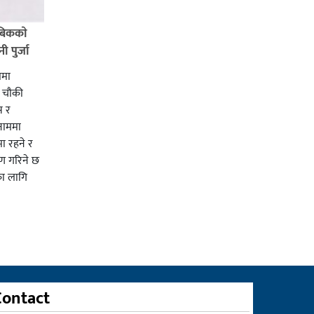
बिककाे
 पुर्जा
ममा
ी चाैकी
स र
 नाममा
ा रहने र
ाण गरिने छ
का लागि
Contact