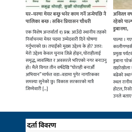
घर–घरमा मेयर बन्छु भनेर काम गर्ने जन्मेपछि नै
अविरल वर्ष
पालिका बन्छ : सबिन प्रियासन चौधरी
रहेको पाल
डुबानमा,
एक विशेष अन्तर्वार्ता १) प्रश्न: आउँदो स्थानीय तहको
निर्वाचनमा मेयर पदमा उम्मेदवारी दिने घोषणा
पाल्पा । ग
गर्नुभएको छ। तपाईंको मुख्य उद्देश्य के हो? उत्तर:
कालीगण्डकी 
मेरो उद्देश्य केवल चुनाव जित्ने होइन, घोराहीलाई
प्रमुख पर्
समृद्ध, व्यवस्थित र अवसरले भरिएको नगर बनाउनु
डुबाना परे
हो। मैले विगत तीन वर्षदेखि “घोराही बनाऔँ
खहरेखोला ब
अभियान” मार्फत वडा–वडामा पुगेर नागरिकका
बढेको स्था
समस्या सुनेको छु। विकास सरकारको मात्रै
स्थल रानीम
जिम्मेवारी […]
होटल, रिसो
उनले बताए
दर्ता विवरण