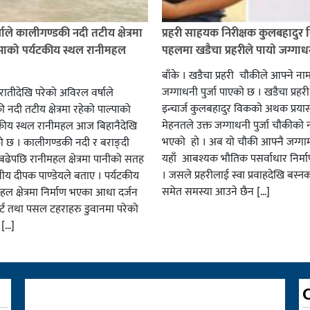
ाले कालीगण्डकी नदी तटीय क्षेत्रमा
प्रहरी साहयक निरीक्षक कुलबहादुर 
्पाको पर्यटकीय स्थल रानीमहल
पहलमा खडैचा प्रहरीले पायाे जग्गाधनी
बाँके । खडैचा प्रहरी चाैकीले आफ्ने ना
जग्गाधनी पुर्जा पाएकाे छ । खडैचा प्रहर
एरातीदेखि परेको अविरल वर्षाले
इन्चार्ज कुलबहादुर विककाे अथक प्रया
नदी तटीय क्षेत्रमा रहेको पाल्पाको
मेहनतले उक्त जग्गाधनी पुर्जा चाैकीकाे
यटकीय स्थल रानीमहल आज बिहानैदेखि
भएको हाे । अब याे चाैकी आफ्नै जग्गाम
को छ । कालीगण्डकी नदी र बराङ्दी
यहाँ आबश्यक भाैतिक पसर्वाधार निर्म
ढेपछि रानीमहल क्षेत्रमा पानीको सतह
। जसले प्रहरीलाई स्वा प्रवाहदेखि बस्न
नीय दीपक पाण्डेयले बताए । पर्यटकीय
समेत समस्या आउने छैन […]
हल क्षेत्रमा निर्माण भएका आधा दर्जन
र्ट तथा पसल टहराहरु डुवानमा परेको
 […]