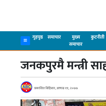
गृहपृष्ठ
समाचार
गृहपृष्ठ
समाचार
मुख्य
कुटनीती
समाचार
मुख्य
समाचार
जनकपुरमै मन्त्री स
कुटनीती
अर्थ
रसरङ्ग
प्रकाशित बिहिबार, आषाढ ११, २०७७
यौन/
स्वास्थ्य
भिडियो