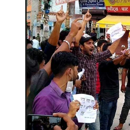
बिशेष
भिडियो
पत्रपत्रिका
खेलकुद
बिश्व
अचम्म
दुनिया
बिचार
कुराकानी
जीवनशैली
साहित्य