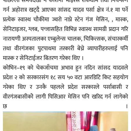
पछिल्लो समयदेखी नै कोरोना भाइरस रोकथाम तथा नियन्त्रण
गर्न अहोरात्र खट्दै आएका सांसद यादव पर्सा क्षेत्र नं.१ मा पर्ने
प्रत्येक स्वास्थ चौकीमा ज्वरो नाप्ने स्टेन गंज मेसिन, , मास्क,
सेनिटाइजर, ग्लब, पन्जासहित विभिन्न स्वास्थ सामग्री प्रदान गरि
नारायणी अस्पतालका एम्बुलेन्स चालक, चिकित्सक, संचारकर्मी
तथा वीरगंजका पुटपाथमा तरकारी बेच्ने व्यापारीहरुलाई पनि
मास्क र सेनिटाईजर बितरण गरेका थिए ।
कोभिन–१९ को चेकजाँचमा अभाव हुन नदिन सांसद यादवले
प्रदेश २ को सरकारसंग १८ सय ५० वटा आरडिटि किट सहयोग
गरेका थिए र उनकै पहलले प्रदेश सरकारले पर्साबासी र
वीरगंजबासीकोे लागी पिसिआर मेसिन पनि खरिद गर्न लागेको
छ ।