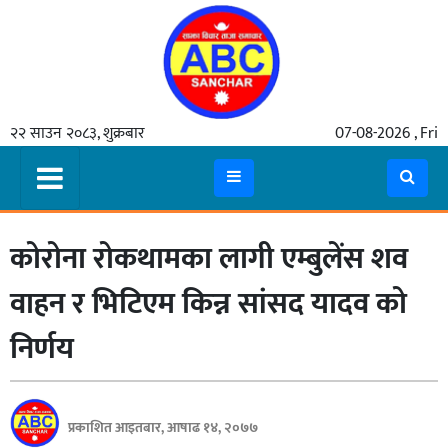
गृहपृष्ठ
२२ साउन २०८३, शुक्रबार
07-08-2026 , Fri
समाचार
मुख्य
समाचार
कोरोना रोकथामका लागी एम्बुलेंस शव
कुटनीती
अर्थ
वाहन र भिटिएम किन्न सांसद यादव को
रसरङ्ग
निर्णय
यौन/
स्वास्थ्य
प्रकाशित आइतबार, आषाढ १४, २०७७
भिडियो