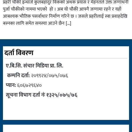
प्रहरी चाैकी इन्चार्ज कुलबहादुर विककाे अथक प्रयास र मेहनतले उक्त जग्गाधनी
पुर्जा चाैकीकाे नाममा भएको हाे । अब याे चाैकी आफ्नै जग्गामा रहने र यहाँ
आबश्यक भाैतिक पसर्वाधार निर्माण गरिने छ । जसले प्रहरीलाई स्वा प्रवाहदेखि
बस्नका लागि समेत समस्या आउने छैन […]
दर्ता विवरण
ए.बि.सि. संचार मिडिया प्रा. लि.
कम्पनि दर्ता:
२०९९२४/०७५/०७६
प्यान:
६०६७२९६४०
सूचना विभाग दर्ता नंः १३२५/०७५/७६