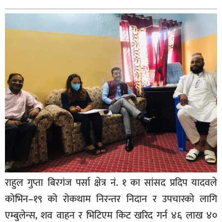
बिशेष
भिडियो
पत्रपत्रिका
खेलकुद
बिश्व
अचम्म
दुनिया
बिचार
कुराकानी
राहुल गुप्ता बिरगंज पर्सा क्षेत्र नं. १ का सांसद प्रदिप यादवले
जीवनशैली
कोभिन–१९ को रोकथाम निरन्तर निदान र उपचारको लागि
साहित्य
एम्बुलेन्स, शव वाहन र भिटिएम किट खरिद गर्न ४६ लाख ४०