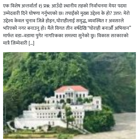
एक विशेष अन्तर्वार्ता १) प्रश्न: आउँदो स्थानीय तहको निर्वाचनमा मेयर पदमा
उम्मेदवारी दिने घोषणा गर्नुभएको छ। तपाईंको मुख्य उद्देश्य के हो? उत्तर: मेरो
उद्देश्य केवल चुनाव जित्ने होइन, घोराहीलाई समृद्ध, व्यवस्थित र अवसरले
भरिएको नगर बनाउनु हो। मैले विगत तीन वर्षदेखि “घोराही बनाऔँ अभियान”
मार्फत वडा–वडामा पुगेर नागरिकका समस्या सुनेको छु। विकास सरकारको
मात्रै जिम्मेवारी […]
भिक्षा मागेर कारमा घुम्ने बाबाहरूलाई दाङ प्रहरीले पक्राउ,भारत
फर्कने सर्तमा रिहा,