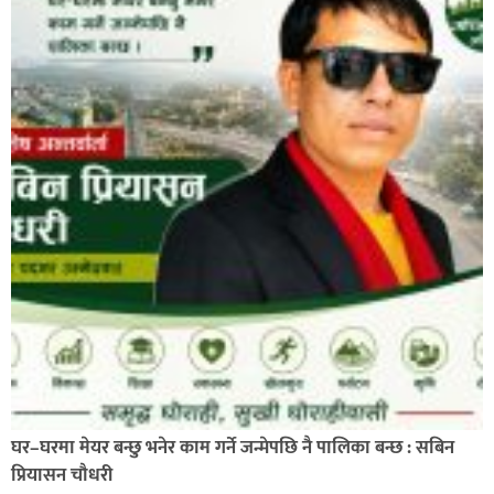
प्रहरी साहयक निरीक्षक कुलबहादुर बिककाे पहलमा खडैचा
प्रहरीले पायाे जग्गाधनी पुर्जा
पत्रकारको प्रेसकार्ड बोकेर हिड्ने लागुऔषध कारोबारमा संलग्न
रहेको आरोपमा ३ जना पक्राउ,
घर–घरमा मेयर बन्छु भनेर काम गर्ने जन्मेपछि नै पालिका बन्छ : सबिन
प्रियासन चौधरी