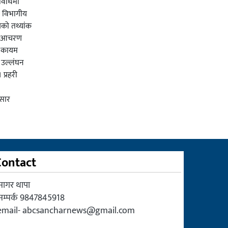
रानीमहल डुबानमा,
 अवधिमा
ु विभागीय
यको तथ्यांक
री आचरण
ा कायम
न उल्लंघन
 प्रहरी
सार
Contact
सागर थापा
सम्पर्क 9847845918
email-
abcsancharnews@gmail.com