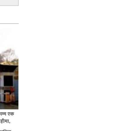
नेपाल प्रहरीमा जवानदेखि डिआईजीसम्म
एक हजार ८४८ प्रहरीहरु विभागीय
कारवाहीमा,
घर–घरमा मेयर बन्छु भनेर काम गर्ने
जन्मेपछि नै पालिका बन्छ : सबिन
प्रियासन चौधरी
सम्म एक
अविरल वर्षाले कालीगण्डकी नदी तटीय
ाहीमा,
क्षेत्रमा रहेको पाल्पाको पर्यटकीय स्थल