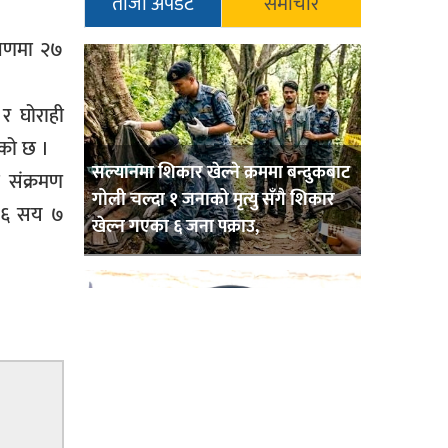
ताजा अपडेट
समाचार
क्षणमा २७
र घोराही
ेको छ ।
सल्यानमा शिकार खेल्ने क्रममा बन्दुकबाट
 संक्रमण
गोली चल्दा १ जनाको मृत्यु सँगै शिकार
मा ६ सय ७
खेल्न गएका ६ जना पक्राउ,
बाँके एसपी अंगुर जिसिको कमान्डमा
रहेको प्रहरीले भारतबाट भन्सार छलिका
सामानहरु पक्राउ,