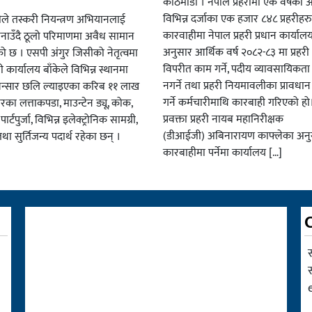
काठमाडौं । नेपाल प्रहरीमा एक वर्षको
विभिन्न दर्जाका एक हजार ८४८ प्रहरीहर
हरीले तस्करी नियन्त्रण अभियानलाई
कारवाहीमा नेपाल प्रहरी प्रधान कार्याल
नाउँदै ठूलो परिमाणमा अवैध सामान
अनुसार आर्थिक वर्ष २०८२-८३ मा प्रह
ो छ । एसपी अंगुर जिसीको नेतृत्वमा
विपरीत काम गर्ने, पदीय व्यावसायिकत
री कार्यालय बाँकेले विभिन्न स्थानमा
नगर्ने तथा प्रहरी नियमावलीका प्रावधा
ै भन्सार छलि ल्याइएका करिब ११ लाख
गर्ने कर्मचारीमाथि कारबाही गरिएको हो।
बरका लत्ताकपडा, माउन्टेन ड्यू, कोक,
प्रवक्ता प्रहरी नायब महानिरीक्षक
्टपुर्जा, विभिन्न इलेक्ट्रोनिक सामग्री,
(डीआईजी) अबिनारायण काफ्लेका अनु
तथा सुर्तिजन्य पदार्थ रहेका छन् ।
कारबाहीमा पर्नेमा कार्यालय […]