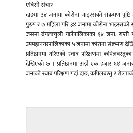
एबिसी संचार
बिशेष
दाङमा ३४ जनामा कोरोना भाइरसको संक्रमण पुष्टि भएक
भिडियो
पुरुष र ७ महिला गरि ३४ जनामा कोरोना भाइरसको संक
जसमा बंगलाचुली गाउँपालिकाका १४ जना, राप्ती
पत्रपत्रिका
उपमहानगरपालिकाका ५ जनामा कोरोना संक्रमण देखिएक
खेलकुद
प्रतिष्ठानमा गरिएको स्वाब परिक्षणमा कपिलबस्त
बिश्व
देखिएको छ । प्रतिष्ठानमा अझै एक हजार ६४ जनाको
अचम्म
जनाको स्वाब परिक्षण गर्दा दाङ, कपिलबस्तु र रोल्प
दुनिया
बिचार
कुराकानी
जीवनशैली
साहित्य