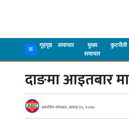
गृहपृष्ठ
समाचार
गृहपृष्ठ
समाचार
मुख्य
कुटनीती
समाचार
मुख्य
समाचार
दाङमा आइतबार मात्
कुटनीती
अर्थ
रसरङ्ग
प्रकाशित सोमबार, आषाढ १५, २०७७
यौन/
स्वास्थ्य
भिडियो