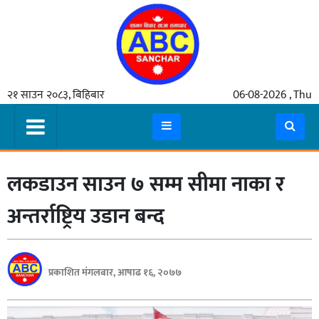
गृहपृष्ठ
२१ साउन २०८३, बिहिबार
06-08-2026 , Thu
समाचार
मुख्य
समाचार
लकडाउन साउन ७ सम्म सीमा नाका र
कुटनीती
अर्थ
अन्तर्राष्ट्रिय उडान बन्द
रसरङ्ग
यौन/
प्रकाशित मंगलबार, आषाढ १६, २०७७
स्वास्थ्य
भिडियो