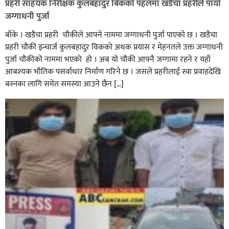
प्रहरी साहयक निरीक्षक कुलबहादुर बिककाे पहलमा खडैचा प्रहरीले पायाे
जग्गाधनी पुर्जा
बाँके । खडैचा प्रहरी चाैकीले आफ्ने नाममा जग्गाधनी पुर्जा पाएकाे छ । खडैचा
प्रहरी चाैकी इन्चार्ज कुलबहादुर विककाे अथक प्रयास र मेहनतले उक्त जग्गाधनी
पुर्जा चाैकीकाे नाममा भएको हाे । अब याे चाैकी आफ्नै जग्गामा रहने र यहाँ
आबश्यक भाैतिक पसर्वाधार निर्माण गरिने छ । जसले प्रहरीलाई स्वा प्रवाहदेखि
बस्नका लागि समेत समस्या आउने छैन […]
घोराहीको समृद्धिका लागि वडा–वडामा विशेष अभियान सञ्चालन
हुने,