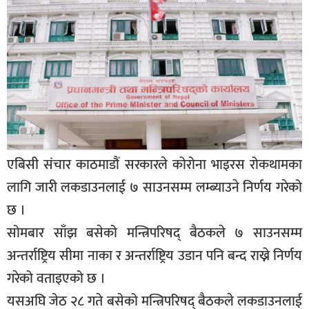
बिशेष
भिडियो
पत्रपत्रिका
खेलकुद
बिश्व
एबिसी संचार काठमाडौं सरकारले कोरोना भाइरस रोकथामका
अचम्म
दुनिया
लागि जारी लकडाउनलाई ७ साउनसम्म लम्ब्याउने निर्णय गरेको
छ ।
बिचार
सोमबार साँझ बसेको मन्त्रिपरिषद् बैठकले ७ साउनसम्म
कुराकानी
अन्तर्राष्ट्रिय सीमा नाका र अन्तर्राष्ट्रिय उडान पनि बन्द राख्ने निर्णय
जीवनशैली
गरेको वताइएको छ ।
साहित्य
यसअघि जेठ २८ गते बसेको मन्त्रिपरिषद् बैठकले लकडाउनलाई