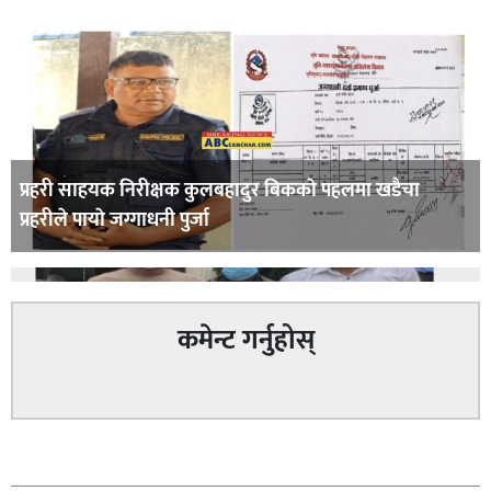
प्रहरी साहयक निरीक्षक कुलबहादुर बिककाे पहलमा खडैचा
प्रहरीले पायाे जग्गाधनी पुर्जा
कमेन्ट गर्नुहोस्
पत्रकारको प्रेसकार्ड बोकेर हिड्ने लागुऔषध कारोबारमा संलग्न
सम्बन्धित
रहेको आरोपमा ३ जना पक्राउ,