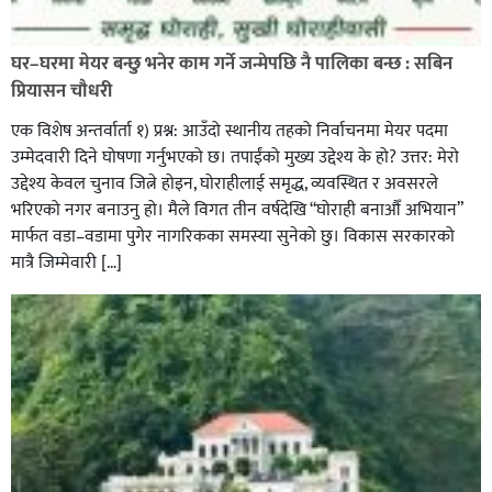
पत्रकारको प्रेसकार्ड बोकेर हिड्ने लागुऔषध कारोबारमा संलग्न
रहेको आरोपमा ३ जना पक्राउ,
घर–घरमा मेयर बन्छु भनेर काम गर्ने जन्मेपछि नै पालिका बन्छ : सबिन
प्रियासन चौधरी
एक विशेष अन्तर्वार्ता १) प्रश्न: आउँदो स्थानीय तहको निर्वाचनमा मेयर पदमा
उम्मेदवारी दिने घोषणा गर्नुभएको छ। तपाईंको मुख्य उद्देश्य के हो? उत्तर: मेरो
उद्देश्य केवल चुनाव जित्ने होइन, घोराहीलाई समृद्ध, व्यवस्थित र अवसरले
भरिएको नगर बनाउनु हो। मैले विगत तीन वर्षदेखि “घोराही बनाऔँ अभियान”
मार्फत वडा–वडामा पुगेर नागरिकका समस्या सुनेको छु। विकास सरकारको
मात्रै जिम्मेवारी […]
भिक्षा मागेर कारमा घुम्ने बाबाहरूलाई दाङ प्रहरीले पक्राउ,भारत
फर्कने सर्तमा रिहा,