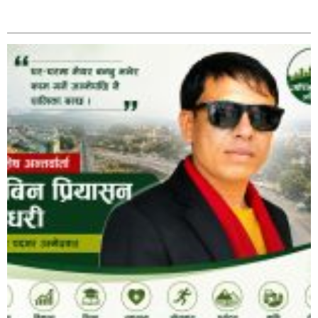
अविरल वर्षाले कालीगण्डकी नदी तटीय क्षेत्रमा रहेको पाल्पाको
सम्बन्धित
पर्यटकीय स्थल रानीमहल डुबानमा,
प्रहरी साहयक निरीक्षक कुलबहादुर बिककाे पहलमा खडैचा
प्रहरीले पायाे जग्गाधनी पुर्जा