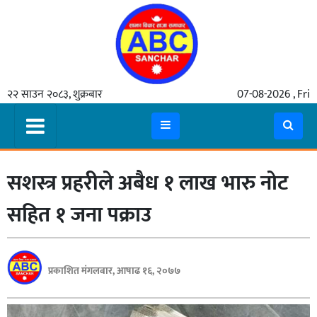
गृहपृष्ठ
२२ साउन २०८३, शुक्रबार
07-08-2026 , Fri
समाचार
मुख्य
समाचार
सशस्त्र प्रहरीले अबैध १ लाख भारु नोट
कुटनीती
अर्थ
सहित १ जना पक्राउ
रसरङ्ग
यौन/
प्रकाशित मंगलबार, आषाढ १६, २०७७
स्वास्थ्य
भिडियो