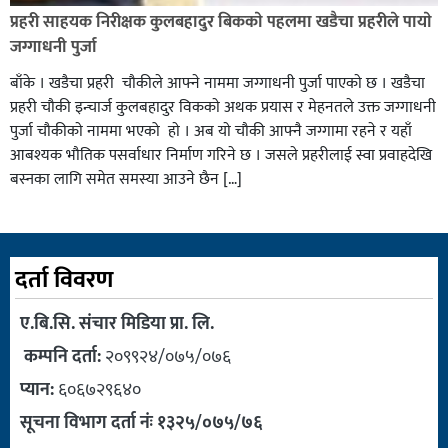
प्रहरी साहयक निरीक्षक कुलबहादुर बिककाे पहलमा खडैचा प्रहरीले पायाे
जग्गाधनी पुर्जा
बाँके । खडैचा प्रहरी चाैकीले आफ्ने नाममा जग्गाधनी पुर्जा पाएकाे छ । खडैचा
प्रहरी चाैकी इन्चार्ज कुलबहादुर विककाे अथक प्रयास र मेहनतले उक्त जग्गाधनी
पुर्जा चाैकीकाे नाममा भएको हाे । अब याे चाैकी आफ्नै जग्गामा रहने र यहाँ
आबश्यक भाैतिक पसर्वाधार निर्माण गरिने छ । जसले प्रहरीलाई स्वा प्रवाहदेखि
बस्नका लागि समेत समस्या आउने छैन […]
दर्ता विवरण
ए.बि.सि. संचार मिडिया प्रा. लि.
कम्पनि दर्ता:
२०९९२४/०७५/०७६
प्यान:
६०६७२९६४०
सूचना विभाग दर्ता नंः १३२५/०७५/७६