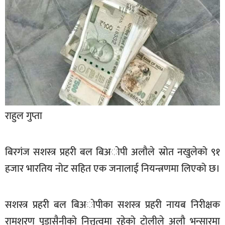
बिशेष
भिडियो
पत्रपत्रिका
खेलकुद
बिश्व
राहुल गुप्ता
अचम्म
दुनिया
बिरगंज सशस्त्र प्रहरी बल बिअोपी अलौले स्रोत नखुलेको ९१
बिचार
हजार भारतिय नोट सहित एक जनालाई नियन्त्रणमा लिएको छ।
कुराकानी
जीवनशैली
सशस्त्र प्रहरी बल बिअोपीका सशस्त्र प्रहरी नायब निरीक्षक
साहित्य
रामशरण पुडासैनीको नित्तृत्वमा रहेको टोलीले अलौ भन्सारमा