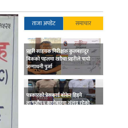
ताजा अपडेट
समाचार
प्रहरी साहयक निरीक्षक कुलबहादुर
बिककाे पहलमा खडैचा प्रहरीले पायाे
जग्गाधनी पुर्जा
पत्रकारको प्रेसकार्ड बोकेर हिड्ने
लागुऔषध कारोबारमा संलग्न रहेको
आरोपमा ३ जना पक्राउ,