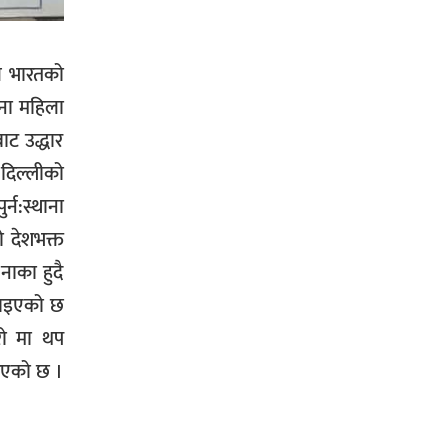
भिक्षा मागेर कारमा घुम्ने बाबाहरूलाई दाङ
ले भारतको
प्रहरीले पक्राउ,भारत फर्कने सर्तमा रिहा,
जना महिला
ट उद्धार
 दिल्लीको
रौतहटमा १२ हजार लिटर पेट्रोल बोकेको
्न:स्थाना
ट्यांकर दुर्घटनापछि आगलागी सडक
ो देशभक्त
अबरुद्ध,
ाका हुदै
्याइएको छ
ूरो मा थप
ुभएको छ ।
घोराहीको समृद्धिका लागि वडा–वडामा
विशेष अभियान सञ्चालन हुने,