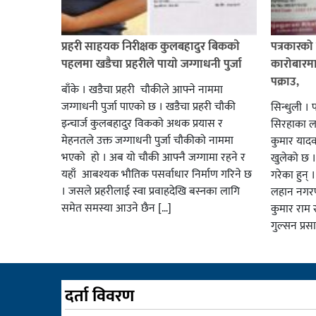
प्रहरी साहयक निरीक्षक कुलबहादुर बिककाे
पत्रकारको 
पहलमा खडैचा प्रहरीले पायाे जग्गाधनी पुर्जा
कारोबारमा
पक्राउ,
बाँके । खडैचा प्रहरी चाैकीले आफ्ने नाममा
जग्गाधनी पुर्जा पाएकाे छ । खडैचा प्रहरी चाैकी
सिन्धुली । 
इन्चार्ज कुलबहादुर विककाे अथक प्रयास र
सिरहाका लक
मेहनतले उक्त जग्गाधनी पुर्जा चाैकीकाे नाममा
कुमार याद
भएको हाे । अब याे चाैकी आफ्नै जग्गामा रहने र
खुलेको छ ।
यहाँ आबश्यक भाैतिक पसर्वाधार निर्माण गरिने छ
गरेका हुन् 
। जसले प्रहरीलाई स्वा प्रवाहदेखि बस्नका लागि
लहान नगरप
समेत समस्या आउने छैन […]
कुमार राम र
गुल्सन प्र
दर्ता विवरण