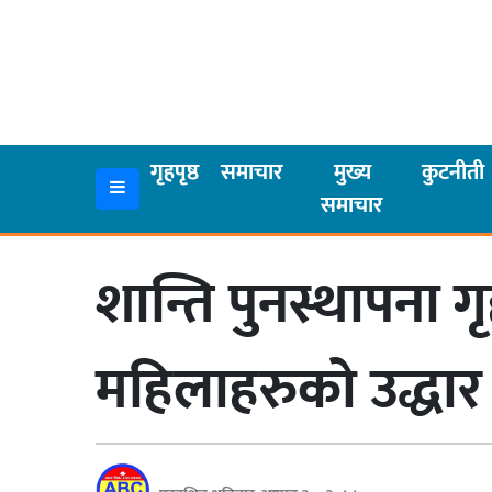
गृहपृष्ठ
समाचार
गृहपृष्ठ
समाचार
मुख्य
कुटनीती
समाचार
मुख्य
समाचार
शान्ति पुनस्थापना
कुटनीती
अर्थ
महिलाहरुको उद्धार
रसरङ्ग
यौन/
स्वास्थ्य
भिडियो