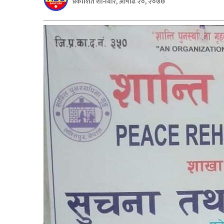
प्रकाशित शनिबार, आषाढ २०, २०७७
बिशेष
भिडियो
पत्रपत्रिका
खेलकुद
बिश्व
अचम्म
दुनिया
बिचार
कुराकानी
जीवनशैली
साहित्य