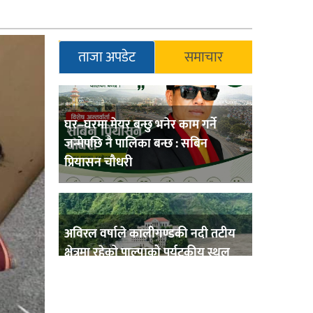
ताजा अपडेट
समाचार
घर–घरमा मेयर बन्छु भनेर काम गर्ने
जन्मेपछि नै पालिका बन्छ : सबिन
प्रियासन चौधरी
अविरल वर्षाले कालीगण्डकी नदी तटीय
क्षेत्रमा रहेको पाल्पाको पर्यटकीय स्थल
रानीमहल डुबानमा,