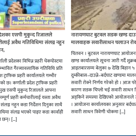
्रदेशका एसपी मुकुन्द रिजालले
नारायणघाट बुटवल सडक खण्ड दाउन
्रहरीलाई अवैध गतिविधिमा संलग्न नहुन
मालवाहक सवारीसाधन चलाउन रो
शन,
चितवन । बुटवल नारायणघाट आयोजनाक
खण्ड कार्यालयले सूचना जारी गर्दै शुक्र
्णाली प्रदेशका विभिन्न प्रहरी चेकपोस्टमा
आइतबारसम्म बेलुका ७ देखि बिहान ५ 
सम्भावित गैरव्यावसायिक गतिविधि प्रति
दुम्कीबास–दाउन्ने–बर्दघाट खण्डमा मा
देश ट्राफिक प्रहरी कार्यालयले गम्भीर
सवारी रोक्ने निर्णय गरेको हो । आज पर
ो छ। कर्णाली प्रदेश ट्राफिक प्रहरी
कारण सडक चिप्लो भई सवारी साधन चि
्रमुख एसपी मुकुन्द रिजालले आफ्ना
अड्किने समस्या देखिएको आयोजनाले
पूर्ण प्रहरी कर्मचारीलाई यस्ता अवैध
। आयोजना कार्यालयका अनुसार बर्दघा
संलग्न नहुन कडा निर्देशन दिनुका साथै
सवारी साधन त्रिवेणी चोकमा […]
िधिमा संलग्न भएको पाइए कडा कार्वाही
ा छन्। […]