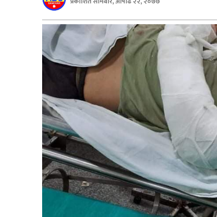
प्रकाशित सोमबार, आषाढ २२, २०७७
बिशेष
भिडियो
पत्रपत्रिका
खेलकुद
बिश्व
अचम्म
दुनिया
बिचार
कुराकानी
जीवनशैली
साहित्य