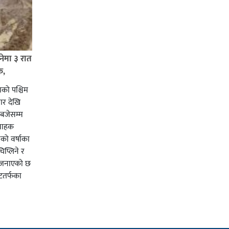
ेमा ३ रात
क,
ो पश्चिम
बार देखि
बजेसम्म
लवाहक
ेको वर्षाका
प्लिने र
 जनाएको छ
टतर्फका