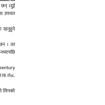
 छन् ।दुई
प्रहरी साहयक निरीक्षक कुलबहादुर
लमा उपचार
बिककाे पहलमा खडैचा प्रहरीले पायाे
जग्गाधनी पुर्जा
रहनुहुने
 छन । तर
पत्रकारको प्रेसकार्ड बोकेर हिड्ने
क नभएपछि
लागुऔषध कारोबारमा संलग्न रहेको
आरोपमा ३ जना पक्राउ,
century
78 ifsc.
भिक्षा मागेर कारमा घुम्ने बाबाहरूलाई दाङ
को लिनको
प्रहरीले पक्राउ,भारत फर्कने सर्तमा रिहा,