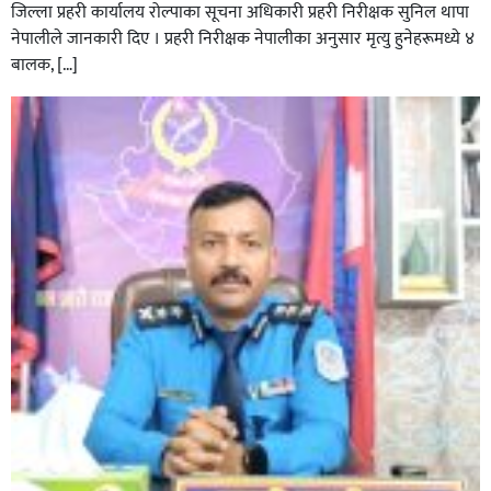
जिल्ला प्रहरी कार्यालय रोल्पाका सूचना अधिकारी प्रहरी निरीक्षक सुनिल थापा
घर–घरमा मेयर बन्छु भनेर काम गर्ने जन्मेपछि नै पालिका बन्छ :
नेपालीले जानकारी दिए । प्रहरी निरीक्षक नेपालीका अनुसार मृत्यु हुनेहरूमध्ये ४
सबिन प्रियासन चौधरी
बालक, […]
अविरल वर्षाले कालीगण्डकी नदी तटीय क्षेत्रमा रहेको पाल्पाको
पर्यटकीय स्थल रानीमहल डुबानमा,