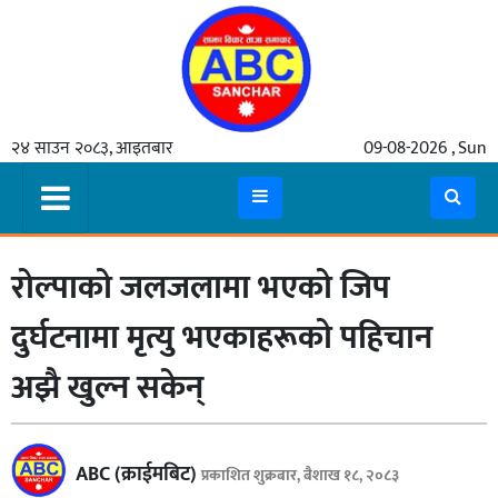
गृहपृष्ठ
२४ साउन २०८३, आइतबार
09-08-2026 , Sun
समाचार
मुख्य
समाचार
रोल्पाको जलजलामा भएको जिप
कुटनीती
अर्थ
दुर्घटनामा मृत्यु भएकाहरूको पहिचान
रसरङ्ग
अझै खुल्न सकेन्
यौन/
स्वास्थ्य
ABC (क्राईमबिट)
प्रकाशित शुक्रबार, बैशाख १८, २०८३
भिडियो