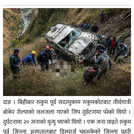
बिशेष
भिडियो
पत्रपत्रिका
खेलकुद
बिश्व
अचम्म
दुनिया
बिचार
दाङ । बिहीबार रुकुम पूर्व सदरमुकाम रुकुमकोटबाट तीर्थयात्री
कुराकानी
बोकेर रोल्पाको जलजला गएको जिप दुर्घटनामा परेको थियो ।
जीवनशैली
दुर्घटनामा २० जनाको मृत्यु भएको थियो । एक जना घाइते रुकुम
साहित्य
पूर्व जिल्ला अस्पतालबाट डिस्चार्ज भइसकेको जिल्ला प्रहरी