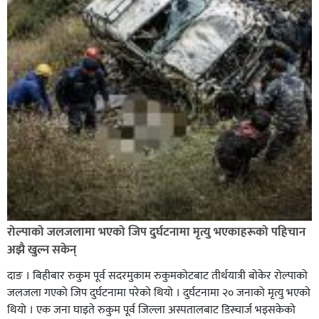
बाँके एसपी अंगुर जिसिको कमान्डमा रहेको प्रहरीले भारतबाट
भन्सार छलिका सामानहरु पक्राउ,
नेपाल प्रहरीमा जवानदेखि डिआईजीसम्म एक हजार ८४८ प्रहरीहरु
विभागीय कारवाहीमा,
रोल्पाको जलजलामा भएको जिप दुर्घटनामा मृत्यु भएकाहरूको पहिचान
अझै खुल्न सकेन्
दाङ । बिहीबार रुकुम पूर्व सदरमुकाम रुकुमकोटबाट तीर्थयात्री बोकेर रोल्पाको
जलजला गएको जिप दुर्घटनामा परेको थियो । दुर्घटनामा २० जनाको मृत्यु भएको
थियो । एक जना घाइते रुकुम पूर्व जिल्ला अस्पतालबाट डिस्चार्ज भइसकेको