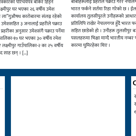
बाबाहरूलाई प्रहरीले पक्राउ गरेर नेपालग
पत्रकारको परिचयपत्र बोकेर हिड्ने
भारत फर्कने सर्तमा रिहा गरेको छ । ईला
्ष्मीपुर घर भएका २६ वर्षीय उमेश
कार्यालय तुलसीपुरले उनीहरूको आधार 
व ला”गुऔषध कारोबारमा संलग्न रहेको
प्रतिलिपि राखेर नेपालगन्ज हुँदै भारत फर
 उमेशसहित ३ जनालाई प्रहरीले पक्राउ
सहित छाडेको हो । उनीहरू तुलसीपुर बजा
। प्रहरीका अनुसार उमेशसंगै पक्राउ पर्नेमा
पसलहरुमा भिक्षा माग्दै भारतीय नम्बर 
ालिका-१० घर भएका ३० वर्षीय रमेश
कारमा घुमिरहेका थिए ।
 लक्ष्मीपुर गाउँपालिका-२ का २५ वर्षीय
साद साह छन् । […]