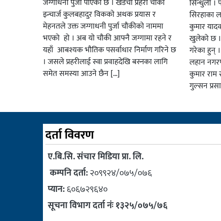
जग्गाधनी पुर्जा पाएकाे छ । खडैचा प्रहरी चाैकी
सिन्धुली । 
इन्चार्ज कुलबहादुर विककाे अथक प्रयास र
सिरहाका लक
मेहनतले उक्त जग्गाधनी पुर्जा चाैकीकाे नाममा
कुमार याद
भएको हाे । अब याे चाैकी आफ्नै जग्गामा रहने र
खुलेको छ ।
यहाँ आबश्यक भाैतिक पसर्वाधार निर्माण गरिने छ
गरेका हुन् 
। जसले प्रहरीलाई स्वा प्रवाहदेखि बस्नका लागि
लहान नगरप
समेत समस्या आउने छैन […]
कुमार राम र
गुल्सन प्र
दर्ता विवरण
ए.बि.सि. संचार मिडिया प्रा. लि.
कम्पनि दर्ता:
२०९९२४/०७५/०७६
प्यान:
६०६७२९६४०
सूचना विभाग दर्ता नंः १३२५/०७५/७६