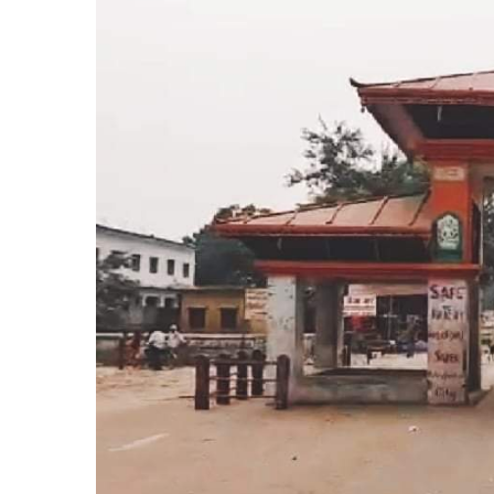
बिशेष
भिडियो
पत्रपत्रिका
खेलकुद
बिश्व
अचम्म
दुनिया
बिचार
कुराकानी
जीवनशैली
साहित्य