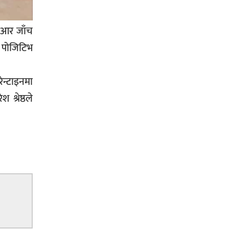
प्रहरीले पक्राउ,भारत फर्कने सर्तमा रिहा,
सीआर जाँच
ट पोजिटिभ
रौतहटमा १२ हजार लिटर पेट्रोल बोकेको
ट्यांकर दुर्घटनापछि आगलागी सडक
रेन्टाइनमा
अबरुद्ध,
श्रेष्ठले
घोराहीको समृद्धिका लागि वडा–वडामा
विशेष अभियान सञ्चालन हुने,