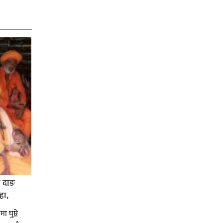
ई दाङ
हा,
ा घुम्ने