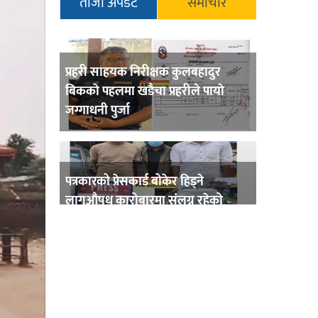
ताजा अपडेट
समाचार
प्रहरी साहयक निरीक्षक कुलबहादुर
बिककाे पहलमा खडैचा प्रहरीले पायाे
जग्गाधनी पुर्जा
पत्रकारको प्रेसकार्ड बोकेर हिड्ने
लागुऔषध कारोबारमा संलग्न रहेको
आरोपमा ३ जना पक्राउ,
भिक्षा मागेर कारमा घुम्ने बाबाहरूलाई दाङ