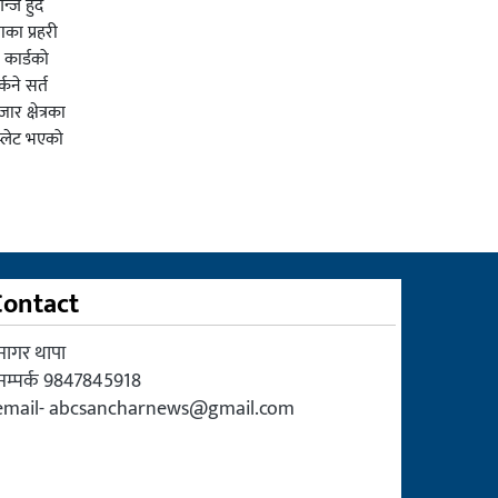
न्ज हुदै
का प्रहरी
कार्डको
्कने सर्त
र क्षेत्रका
प्लेट भएको
Contact
सागर थापा
सम्पर्क 9847845918
email-
abcsancharnews@gmail.com