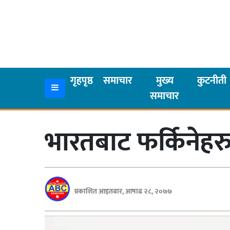
गृहपृष्ठ
समाचार
गृहपृष्ठ
समाचार
मुख्य
कुटनीती
समाचार
मुख्य
समाचार
भारतबाट फर्किनेहर
कुटनीती
अर्थ
रसरङ्ग
प्रकाशित आइतबार, आषाढ २८, २०७७
यौन/
स्वास्थ्य
भिडियो