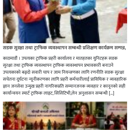
ग्यासमा कालोबजारी गरेको जनगुनासो गरेपछि जिल्लाका
सडक सुरक्षा तथा ट्राफिक व्यवस्थापन सम्बन्धी प्रशिक्षण कार्यक्रम सम्पन्न,
सबैजसो डिलरमा प्रशासनले अनुगमन
काठमाडौं । उपत्यका ट्राफिक प्रहरी कार्यालय र मातहतका युनिटहरू सडक
सुरक्षा तथा ट्राफिक व्यवस्थापन ट्राफिक व्यवस्थापन प्रभावकारी बनाउने
उपत्यकाको बढ्दो सवारी चाप र जाम नियन्त्रणका लागि रणनीति सडक सुरक्षा
सचेतना दुर्घटना न्यूनीकरणका लागि प्रहरी कर्मचारीलाई प्राविधिक र व्यवहारिक
ज्ञान जनसेवा उन्मुख प्रहरी नागरिकप्रति सम्मानजनक व्यवहार र कानूनको सही
कार्यान्वयन स्मार्ट ट्राफिक लाइट, सिसिटिभी,लेन अनुशासन सम्बन्धी […]
कपिलवस्तु र अर्घाखाँचीको सिमानाका शिव भाइरल पहाड
लुम्बिनीको नयाँ पर्यटकीय हब बन्दै,