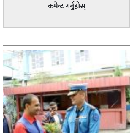
कमेन्ट गर्नुहोस्
घोराही बनाऔँ अभियानको महिलालाइ उद्यमी र व्यवसायी बनाउने
सम्बन्धित
योजनामा म पनि साथमा छु हिमानी डिसी (व्यवसायी)
कपिलवस्तु नगरपालिकाका पूर्वमेयर किरण सिंह गोरुसिङ्गे
जंगलमा मृत अवस्थामा फेला,