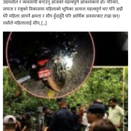
उद्यमशील र व्यवसायी बनाउनु आजको महत्वपूर्ण आवश्यकता हो। परिवार,
समाज र राष्ट्रको विकासमा महिलाको भूमिका अत्यन्त महत्वपूर्ण भए पनि अझै
धेरै महिला आफ्नै क्षमता र सीप हुँदाहुँदै पनि आर्थिक अवसरबाट टाढा छन्।
त्यसैले महिलालाई सीप, […]