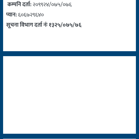
कम्पनि दर्ता:
२०९९२४/०७५/०७६
प्यान:
६०६७२९६४०
सूचना विभाग दर्ता नंः १३२५/०७५/७६