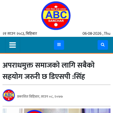
गृहपृष्ठ
२१ साउन २०८३, बिहिबार
06-08-2026 , Thu
समाचार
मुख्य
समाचार
अपराधमुक्त समाजको लागि सबैको
कुटनीती
अर्थ
सहयोग जरुरी छ डिएसपी :सिंह
रसरङ्ग
यौन/
प्रकाशित बिहिबार, साउन ०८, २०७७
स्वास्थ्य
भिडियो