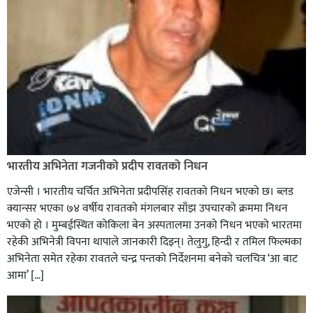
टाउको दुख्नुको मुख्य कारण के के हुन्
कपिलवस्तुको शिवराज ९, हुलाकी राजमार्गमा मोटरसाइकलमा ७
भारतीय अभिनेता गजनीको प्रदीप रावतको निधन
जना सवार गम्भीर जोखिम,
एजेन्सी । भारतीय चर्चित अभिनेता प्रदीपसिंह रावतको निधन भएको छ। ब्लड
क्यान्सर भएका ७४ वर्षीय रावतको मंगलबार साँझ उपचारको क्रममा निधन
भएको हाे । मुम्बईस्थित कोकिला बेन अस्पतालमा उनकाे निधन भएकाे भारतमा
रहेकी अभिनेत्री विपना थापाले जानकारी दिइन्। तेलुगु, हिन्दी र तमिल फिल्मका
अभिनेता समेत रहेका रावतले चन्द्र पन्तको निर्देशनमा बनेको चलचित्र ‘आ बाट
आमा’ […]