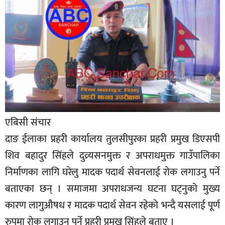
बिशेष
भिडियो
पत्रपत्रिका
खेलकुद
बिश्व
अचम्म
एबिसी संचार
दुनिया
दाङ ईलाका प्रहरी कार्यालय तुलसीपुरका प्रहरी प्रमुख डिएसपी
बिचार
शिव बहादुर सिंहले दुव्र्यसनमुक्त र अपराधमुक्त गाउँपालिका
निर्माणका लागि घरेलु मादक पदार्थ सेवनलाई रोक लगाउनु पर्ने
कुराकानी
बताएका छन् । समाजमा अपराधजन्य घटना घट्नुको मुख्य
जीवनशैली
कारण लागुऔषध र मादक पदार्थ सेवन रहेको भन्दै यसलाई पूर्ण
साहित्य
रुपमा रोक लगाउनु पर्ने प्रहरी प्रमुख सिंहले बताए ।