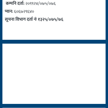
कम्पनि दर्ता:
२०९९२४/०७५/०७६
प्यान:
६०६७२९६४०
सूचना विभाग दर्ता नंः १३२५/०७५/७६