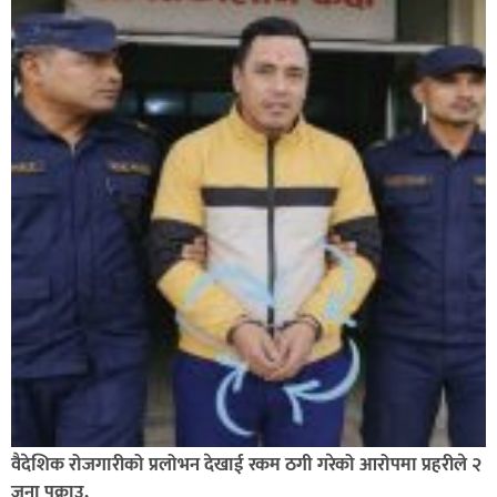
ग्यास अभाव हटाउन सरकारलाई घोराही बनाऔँ अभियानको
सुझाव : ग्यास खरिद कार्ड प्रणालीको आवश्यकता सबिन प्रियासन
वैदेशिक रोजगारीको प्रलोभन देखाई रकम ठगी गरेको आरोपमा प्रहरीले २
जना पक्राउ,