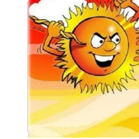
बिशेष
भिडियो
पत्रपत्रिका
खेलकुद
बिश्व
अचम्म
दुनिया
बिचार
कुराकानी
जीवनशैली
साहित्य