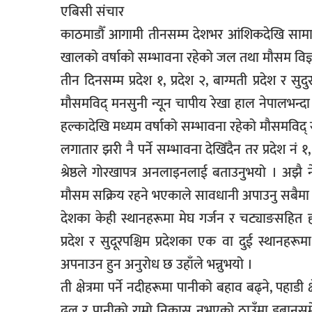
एबिसी संचार
सूचना-
प्रवधि
काठमाडौँ आगामी तीनसम्म देशभर आंशिकदेखि सामान्
खालको वर्षाको सम्भावना रहेको जल तथा मौसम विज
तीन दिनसम्म प्रदेश १, प्रदेश २, बाग्मती प्रदेश र स
मौसमविद् मनसुनी न्यून चापीय रेखा हाल नेपालभन्द
हल्कादेखि मध्यम वर्षाको सम्भावना रहेको मौसमविद् स
लगातार झरी नै पर्ने सम्भावना देखिँदैन तर प्रदेश नं १
श्रेष्ठले गोरखापत्र अनलाइनलाई बताउनुभयो । अझै न
मौसम सक्रिय रहने भएकाले सावधानी अपाउनु सबैमा अ
देशका केही स्थानहरूमा मेघ गर्जन र चट्याङसहित हल्
प्रदेश र सुदूरपश्चिम प्रदेशका एक वा दुई स्थानहर
अपनाउन हुन अनुरोध छ उहाँले भन्नुभयो ।
ती क्षेत्रमा पर्ने नदीहरूमा पानीको बहाव बढ्ने, पहाडी
ढल र पानीको राम्रो निकास नभएको ठाउँमा डुबान