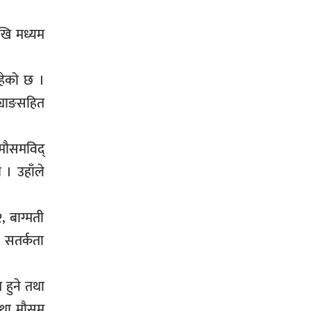
प्रहरीले पक्राउ,भारत फर्कने सर्तमा रिहा,
ेखि मध्यम
रहेको छ ।
रौतहटमा १२ हजार लिटर पेट्रोल बोकेको
ट्यांकर दुर्घटनापछि आगलागी सडक
ट्याङसहित
अबरुद्ध,
ो मौसमविद्
 । उहाँले
घोराहीको समृद्धिका लागि वडा–वडामा
, बाग्मती
विशेष अभियान सञ्चालन हुने,
क सतर्कता
त हुने तथा
तथा मौसम