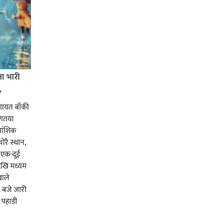
ा भारी
,
लगायत बाँकी
रणतया
ूआंशिक
रै स्थान,
ा एक-दुई
ेखि मध्यम
खाले
बजे जारी
 पहाडी