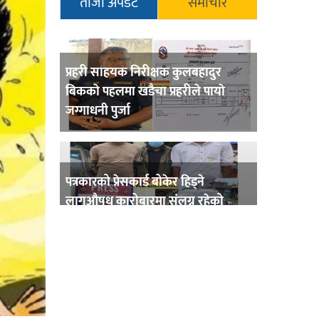
ताजा अपडेट
समाचार
प्रहरी साहयक निरीक्षक कुलबहादुर
बिककाे पहलमा खडैचा प्रहरीले पायाे
जग्गाधनी पुर्जा
पत्रकारको प्रेसकार्ड बोकेर हिड्ने
लागुऔषध कारोबारमा संलग्न रहेको
आरोपमा ३ जना पक्राउ,
भिक्षा मागेर कारमा घुम्ने बाबाहरूलाई दाङ