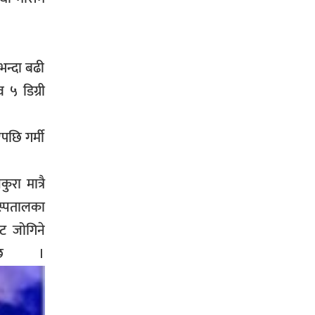
भन्दा बढी
५ डिग्री
पछि गर्मी
रा मात्रै
स्पतालका
ाट जोगिने
ो छ ।