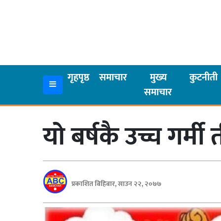
गृहपृष्ठ
समाचार
गृहपृष्ठ
समाचार
मुख्य
कुटनीती
समाचार
मुख्य
समाचार
यो बर्षकै उच्च गर्म
कुटनीती
अर्थ
रसरङ्ग
प्रकाशित बिहिबार, साउन २२, २०७७
यौन/
स्वास्थ्य
भिडियो