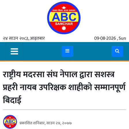
गृहपृष्ठ
२४ साउन २०८३, आइतबार
09-08-2026 , Sun
समाचार
मुख्य
समाचार
राष्ट्रीय मदरसा संघ नेपाल द्वारा सशस्त्र
कुटनीती
अर्थ
प्रहरी नायब उपरिक्षक शाहीको सम्मानपूर्ण
रसरङ्ग
बिदाई
यौन/
स्वास्थ्य
प्रकाशित शनिबार, साउन २४, २०७७
भिडियो