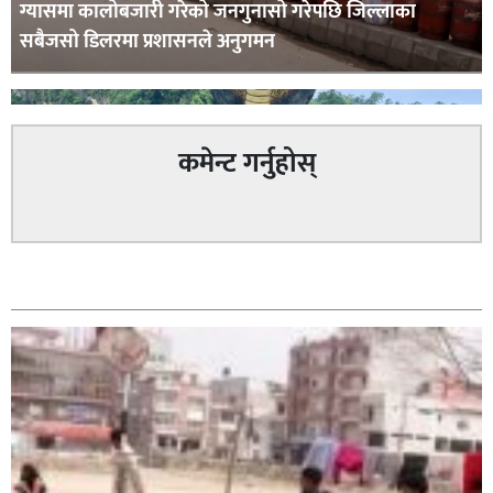
ग्यासमा कालोबजारी गरेको जनगुनासो गरेपछि जिल्लाका
सबैजसो डिलरमा प्रशासनले अनुगमन
कमेन्ट गर्नुहोस्
कपिलवस्तु र अर्घाखाँचीको सिमानाका शिव भाइरल पहाड
सम्बन्धित
लुम्बिनीको नयाँ पर्यटकीय हब बन्दै,