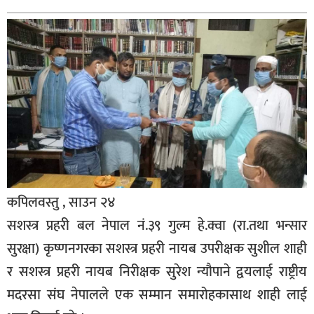
बिशेष
भिडियो
पत्रपत्रिका
खेलकुद
बिश्व
अचम्म
दुनिया
कपिलवस्तु , साउन २४
बिचार
सशस्त्र प्रहरी बल नेपाल नं.३९ गुल्म हे.क्वा (रा.तथा भन्सार
कुराकानी
सुरक्षा) कृष्णनगरका सशस्त्र प्रहरी नायब उपरीक्षक सुशील शाही
र सशस्त्र प्रहरी नायब निरीक्षक सुरेश न्यौपाने द्वयलाई राष्ट्रीय
जीवनशैली
मदरसा संघ नेपालले एक सम्मान समारोहकासाथ शाही लाई
साहित्य