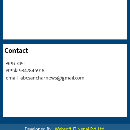
Contact
सागर थापा
सम्पर्क 9847845918
email-
abcsancharnews@gmail.com
Developed By :
Websoft IT Nepal Pvt. Ltd.