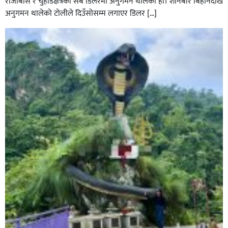
राजाबास र चुहाडेक्षेत्रका सबै डिलरमा अनुगमन थालेको हो। शनिबार बिहानदेखि
अनुगमन थालेको टोलीले दिउँसोसम्म लगाएर डिलर […]
सल्यानमा शिकार खेल्ने क्रममा बन्दुकबाट गोली चल्दा १ जनाको
मृत्यु सँगै शिकार खेल्न गएका ६ जना पक्राउ,