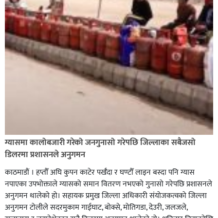
नेवार सेवा समिति घोराहीद्वारा एक महिने नेवारी बाजा तथा नृत्य
प्रशिक्षण सुरु,
शिक्षालाई उत्पादन, समृद्धि एवं सृजनशीलतासँग जोड्ने घोराही
बनाऔँ अभियानमा मेरो पनि साथ कमल ओली
ग्यासमा कालोबजारी गरेको जनगुनासो गरेपछि जिल्लाका सबैजसो
डिलरमा प्रशासनले अनुगमन
काठमाडौं । हप्तौँ अघि कुपन काटेर पर्खँदा र घण्टौँ लाइन बस्दा पनि ग्यास
नपाएका उपभोक्ताले ग्यासको समान वितरण नभएको गुनासो गरेपछि प्रशासनले
अनुगमन थालेको हो। सहायक प्रमुख जिल्ला अधिकारी संयोजकत्वको जिल्ला
अनुगमन टोलीले सदरमुकाम गाईघाट, बोक्से, मोतिगडा, देउरी, जलजले,