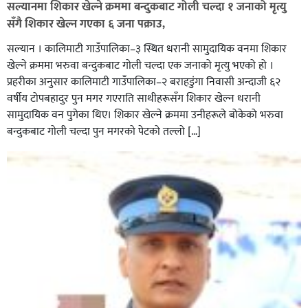
सल्यानमा शिकार खेल्ने क्रममा बन्दुकबाट गोली चल्दा १ जनाको मृत्यु
सँगै शिकार खेल्न गएका ६ जना पक्राउ,
सल्यान । कालिमाटी गाउँपालिका–३ स्थित धरानी सामुदायिक वनमा शिकार
खेल्ने क्रममा भरुवा बन्दुकबाट गोली चल्दा एक जनाको मृत्यु भएको हो ।
प्रहरीका अनुसार कालिमाटी गाउँपालिका–२ बराहडुंगा निवासी अन्दाजी ६२
वर्षीय टोपबहादुर पुन मगर गएराति साथीहरूसँग शिकार खेल्न धरानी
घर–घरमा मेयर बन्छु भनेर काम गर्ने जन्मेपछि नै पालिका बन्छ :
सामुदायिक वन पुगेका थिए। शिकार खेल्ने क्रममा उनीहरूले बोकेको भरुवा
सबिन प्रियासन चौधरी
बन्दुकबाट गोली चल्दा पुन मगरको पेटको तल्लो […]
अविरल वर्षाले कालीगण्डकी नदी तटीय क्षेत्रमा रहेको पाल्पाको
पर्यटकीय स्थल रानीमहल डुबानमा,