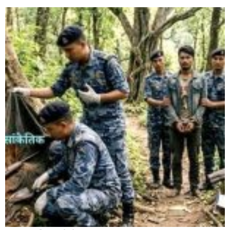
बाँके एसपी अंगुर जिसिको कमान्डमा रहेको प्रहरीले भारतबाट
भन्सार छलिका सामानहरु पक्राउ,
नेपाल प्रहरीमा जवानदेखि डिआईजीसम्म एक हजार ८४८ प्रहरीहरु
विभागीय कारवाहीमा,