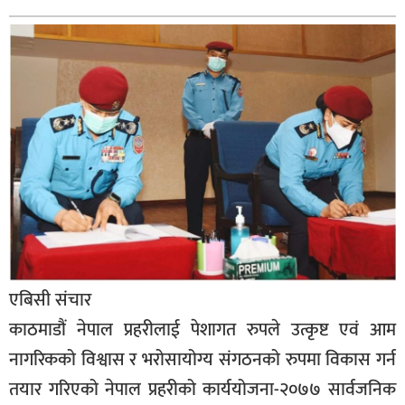
बिशेष
भिडियो
पत्रपत्रिका
खेलकुद
बिश्व
अचम्म
दुनिया
बिचार
एबिसी संचार
कुराकानी
काठमाडौं नेपाल प्रहरीलाई पेशागत रुपले उत्कृष्ट एवं आम
जीवनशैली
नागरिकको विश्वास र भरोसायोग्य संगठनको रुपमा विकास गर्न
साहित्य
तयार गरिएको नेपाल प्रहरीको कार्ययोजना-२०७७ सार्वजनिक