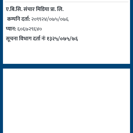
ए.बि.सि. संचार मिडिया प्रा. लि.
कम्पनि दर्ता:
२०९९२४/०७५/०७६
प्यान:
६०६७२९६४०
सूचना विभाग दर्ता नंः १३२५/०७५/७६