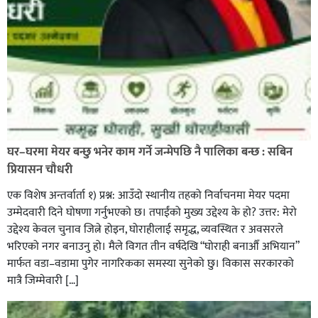
पत्रकारको प्रेसकार्ड बोकेर हिड्ने लागुऔषध कारोबारमा संलग्न
रहेको आरोपमा ३ जना पक्राउ,
घर–घरमा मेयर बन्छु भनेर काम गर्ने जन्मेपछि नै पालिका बन्छ : सबिन
प्रियासन चौधरी
एक विशेष अन्तर्वार्ता १) प्रश्न: आउँदो स्थानीय तहको निर्वाचनमा मेयर पदमा
उम्मेदवारी दिने घोषणा गर्नुभएको छ। तपाईंको मुख्य उद्देश्य के हो? उत्तर: मेरो
उद्देश्य केवल चुनाव जित्ने होइन, घोराहीलाई समृद्ध, व्यवस्थित र अवसरले
भरिएको नगर बनाउनु हो। मैले विगत तीन वर्षदेखि “घोराही बनाऔँ अभियान”
मार्फत वडा–वडामा पुगेर नागरिकका समस्या सुनेको छु। विकास सरकारको
मात्रै जिम्मेवारी […]
भिक्षा मागेर कारमा घुम्ने बाबाहरूलाई दाङ प्रहरीले पक्राउ,भारत
फर्कने सर्तमा रिहा,