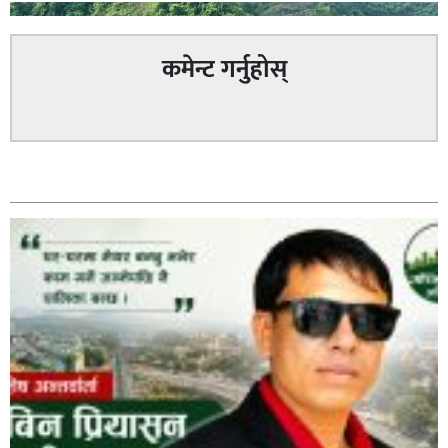
कमेन्ट गर्नुहोस्
अविरल वर्षाले कालीगण्डकी नदी तटीय क्षेत्रमा रहेको पाल्पाको
सम्बन्धित
पर्यटकीय स्थल रानीमहल डुबानमा,
प्रहरी साहयक निरीक्षक कुलबहादुर बिककाे पहलमा खडैचा
प्रहरीले पायाे जग्गाधनी पुर्जा