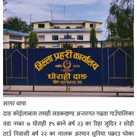
बिशेष
भिडियो
पत्रपत्रिका
खेलकुद
बिश्व
अचम्म
दुनिया
बिचार
सागर थापा
कुराकानी
दाङ कोईलाबास लमही सडकखण्ड अन्तरगत गढवा गाउँपालिका
जीवनशैली
वडा नम्बर ७ घोराही १५ बस्ने बर्ष २३ का रिहा जुदिन र सोही
साहित्य
ठाउँ निवासी बर्ष २२ का चालक अरमान धुनिया पक्राउ परेका