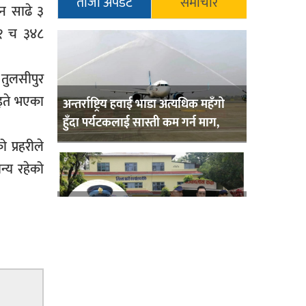
ताजा अपडेट
समाचार
ान साढे ३
 १ च ३४८
तुलसीपुर
ाइते भएका
अन्तर्राष्ट्रिय हवाई भाडा अत्यधिक महँगो
हुँदा पर्यटकलाई सास्ती कम गर्न माग,
 प्रहरीले
्य रहेको
ठग फरार रसोज तामाङलाई पक्राउ गर्न
बाँके एसपी अङ्गुर जिसीको निर्देशन,