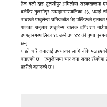
तेज वली दाङ तुलसीपुर अमिलीया सडकखण्डमा एम्बुल
बिशेष
बजेतिर तुलसीपुर उपमहानगरपालिका १३, अम्राई खो
भिडियो
नम्बरको एम्बुलेन्स अनियन्त्रीत भैइ पल्टिएको इलाका 
पालका अनुसार एम्बुलेन्स चालक दंगिशरण गाउँपा
पत्रपत्रिका
उपमहानगरपालिका १८ बस्ने वर्ष ४४ की पुष्पा पुनम
खेलकुद
छन् ।
बिश्व
घाइते चारै जनालाई उपचारका लागि बाँके पठाइएको प
अचम्म
बताएको छ । एम्बुलेन्समा चार जना सवार रहेकोम
दुनिया
प्रहरीले बताएको छ ।
बिचार
कुराकानी
जीवनशैली
साहित्य