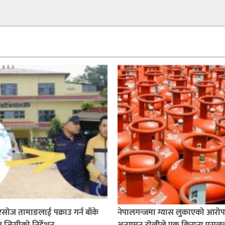
सोज तामाङलाई पक्राउ गर्न बाँके
नेपालगन्जमा ग्यास लुकाएको आरो
र जिसीको निर्देशन,
अनुगमन टोलीले एक किराना पसल