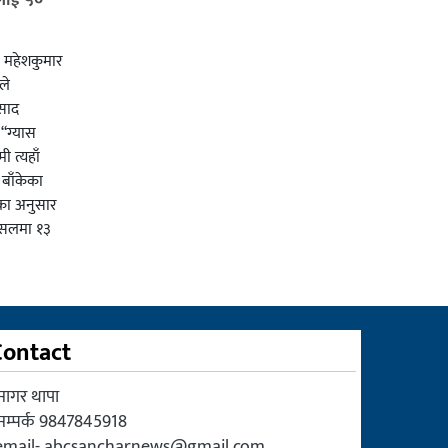
ी महेशकुमार
ले
रसाद
 “ग्यास
 त्यहाँ
। बाँकेका
का अनुसार
पसलमा १३
Contact
सागर थापा
सम्पर्क 9847845918
email-
abcsancharnews@gmail.com