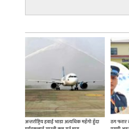
सूचना-
प्रवधि
सम्बन्धित
अन्तर्राष्ट्रिय हवाई भाडा अत्यधिक महँगो हुँदा
ठग फरार र
पर्यटकलाई सास्ती कम गर्न माग,
एसपी अङ्गु