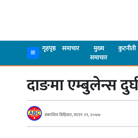
गृहपृष्ठ
समाचार
गृहपृष्ठ
समाचार
मुख्य
कुटनीती
समाचार
मुख्य
समाचार
दाङमा एम्बुलेन्स दुर
कुटनीती
अर्थ
रसरङ्ग
प्रकाशित बिहिबार, साउन २९, २०७७
यौन/
स्वास्थ्य
भिडियो