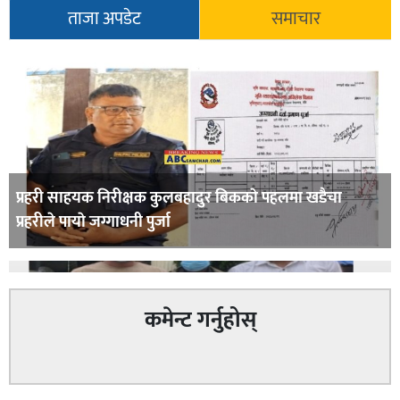
ताजा अपडेट
समाचार
प्रहरी साहयक निरीक्षक कुलबहादुर बिककाे पहलमा खडैचा
प्रहरीले पायाे जग्गाधनी पुर्जा
कमेन्ट गर्नुहोस्