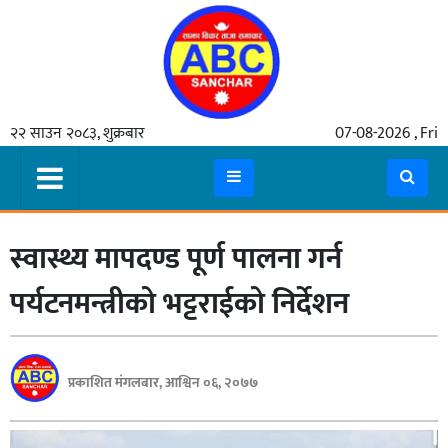
गृहपृष्ठ
२२ साउन २०८३, शुक्रबार
07-08-2026 , Fri
समाचार
मुख्य
समाचार
स्वास्थ्य मापदण्ड पूर्ण पालना गर्न
कुटनीती
अर्थ
पर्यटनमन्त्रीको भट्टराईको निर्देशन
रसरङ्ग
यौन/
प्रकाशित मंगलबार, आश्विन ०६, २०७७
स्वास्थ्य
भिडियो