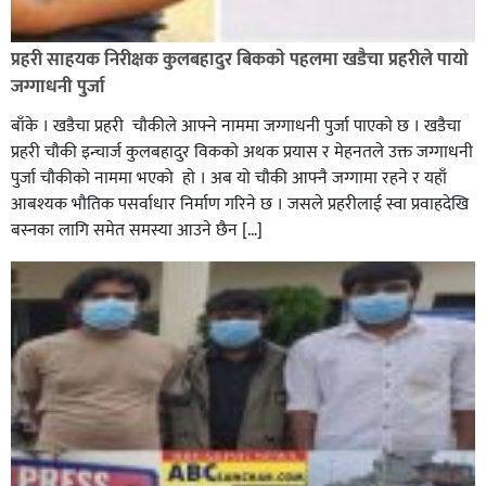
रौतहटमा १२ हजार लिटर पेट्रोल बोकेको ट्यांकर दुर्घटनापछि
आगलागी सडक अबरुद्ध,
प्रहरी साहयक निरीक्षक कुलबहादुर बिककाे पहलमा खडैचा प्रहरीले पायाे
जग्गाधनी पुर्जा
बाँके । खडैचा प्रहरी चाैकीले आफ्ने नाममा जग्गाधनी पुर्जा पाएकाे छ । खडैचा
प्रहरी चाैकी इन्चार्ज कुलबहादुर विककाे अथक प्रयास र मेहनतले उक्त जग्गाधनी
पुर्जा चाैकीकाे नाममा भएको हाे । अब याे चाैकी आफ्नै जग्गामा रहने र यहाँ
आबश्यक भाैतिक पसर्वाधार निर्माण गरिने छ । जसले प्रहरीलाई स्वा प्रवाहदेखि
बस्नका लागि समेत समस्या आउने छैन […]
घोराहीको समृद्धिका लागि वडा–वडामा विशेष अभियान सञ्चालन
हुने,