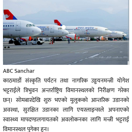
बिशेष
भिडियो
पत्रपत्रिका
खेलकुद
बिश्व
ABC Sanchar
अचम्म
दुनिया
काठमाडौं संस्कृति पर्यटन तथा नागरिक उड्डयनमन्त्री योगेश
भट्टराईले त्रिभुवन अन्तर्राष्ट्रिय विमानस्थलको निरीक्षण गरेका
बिचार
छन्। सोमबारदेखि शुरु भएको मुलुकको आन्तरिक उडानको
कुराकानी
अवस्था, सुरक्षित उडानका लागि एयरलाइन्सले अपनाएको
जीवनशैली
स्वास्थ्य मापदण्डलगायतको अवलोकनका लागि मन्त्री भट्टराई
साहित्य
विमानस्थल पुगेका हुन।