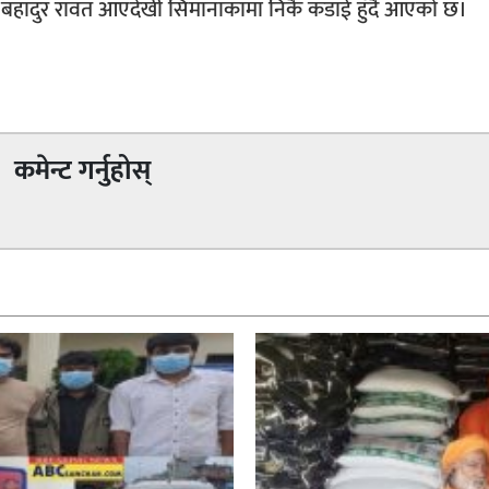
नर बहादुर रावत आएदेखी सिमानाकामा निकै कडाई हुँदै आएको छ।
कमेन्ट गर्नुहोस्