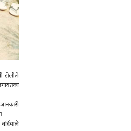
प्रहरीले पक्राउ,भारत फर्कने सर्तमा रिहा,
रौतहटमा १२ हजार लिटर पेट्रोल बोकेको
ट्यांकर दुर्घटनापछि आगलागी सडक
अबरुद्ध,
ती टोलीले
ी लगायतका
घोराहीको समृद्धिका लागि वडा–वडामा
विशेष अभियान सञ्चालन हुने,
े जानकारी
छ।
बर्दियाले