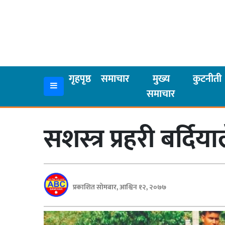
गृहपृष्ठ
समाचार
गृहपृष्ठ
समाचार
मुख्य
कुटनीती
समाचार
मुख्य
समाचार
सशस्त्र प्रहरी बर्दिय
कुटनीती
अर्थ
रसरङ्ग
प्रकाशित सोमबार, आश्विन १२, २०७७
यौन/
स्वास्थ्य
भिडियो