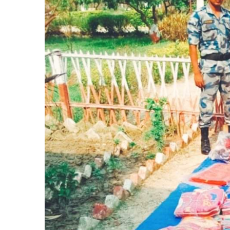
बिशेष
भिडियो
पत्रपत्रिका
खेलकुद
बिश्व
अचम्म
दुनिया
बिचार
कुराकानी
जीवनशैली
साहित्य