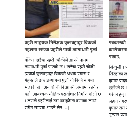
प्रहरी साहयक निरीक्षक कुलबहादुर बिककाे
पत्रकारको 
पहलमा खडैचा प्रहरीले पायाे जग्गाधनी पुर्जा
कारोबारमा
पक्राउ,
बाँके । खडैचा प्रहरी चाैकीले आफ्ने नाममा
जग्गाधनी पुर्जा पाएकाे छ । खडैचा प्रहरी चाैकी
सिन्धुली । 
इन्चार्ज कुलबहादुर विककाे अथक प्रयास र
सिरहाका लक
मेहनतले उक्त जग्गाधनी पुर्जा चाैकीकाे नाममा
कुमार याद
भएको हाे । अब याे चाैकी आफ्नै जग्गामा रहने र
खुलेको छ ।
यहाँ आबश्यक भाैतिक पसर्वाधार निर्माण गरिने छ
गरेका हुन् 
। जसले प्रहरीलाई स्वा प्रवाहदेखि बस्नका लागि
लहान नगरप
समेत समस्या आउने छैन […]
कुमार राम र
गुल्सन प्र