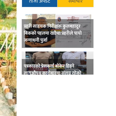
ताजा अपडेट
समाचार
प्रहरी साहयक निरीक्षक कुलबहादुर
बिककाे पहलमा खडैचा प्रहरीले पायाे
जग्गाधनी पुर्जा
पत्रकारको प्रेसकार्ड बोकेर हिड्ने
लागुऔषध कारोबारमा संलग्न रहेको
आरोपमा ३ जना पक्राउ,
भिक्षा मागेर कारमा घुम्ने बाबाहरूलाई दाङ