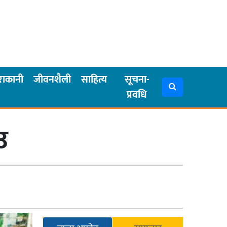
राकानी
जीवनशैली
साहित्य
सूचना-
प्रवधि
उ