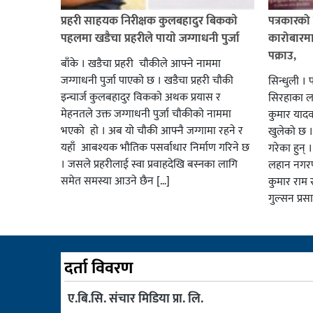
प्रहरी साहयक निरीक्षक कुलबहादुर बिककाे
पत्रकारको 
पहलमा खडैचा प्रहरीले पायाे जग्गाधनी पुर्जा
कारोबारमा
पक्राउ,
बाँके । खडैचा प्रहरी चाैकीले आफ्ने नाममा
जग्गाधनी पुर्जा पाएकाे छ । खडैचा प्रहरी चाैकी
सिन्धुली । 
इन्चार्ज कुलबहादुर विककाे अथक प्रयास र
सिरहाका लक
मेहनतले उक्त जग्गाधनी पुर्जा चाैकीकाे नाममा
कुमार याद
भएको हाे । अब याे चाैकी आफ्नै जग्गामा रहने र
खुलेको छ ।
यहाँ आबश्यक भाैतिक पसर्वाधार निर्माण गरिने छ
गरेका हुन् 
। जसले प्रहरीलाई स्वा प्रवाहदेखि बस्नका लागि
लहान नगरप
समेत समस्या आउने छैन […]
कुमार राम र
गुल्सन प्र
दर्ता विवरण
ए.बि.सि. संचार मिडिया प्रा. लि.