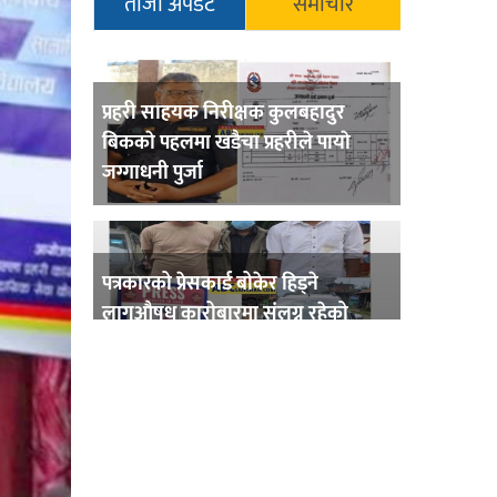
ताजा अपडेट
समाचार
प्रहरी साहयक निरीक्षक कुलबहादुर
बिककाे पहलमा खडैचा प्रहरीले पायाे
जग्गाधनी पुर्जा
पत्रकारको प्रेसकार्ड बोकेर हिड्ने
लागुऔषध कारोबारमा संलग्न रहेको
आरोपमा ३ जना पक्राउ,
भिक्षा मागेर कारमा घुम्ने बाबाहरूलाई दाङ