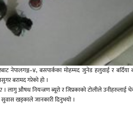
बाट नेपालगञ्ज–४, बसपार्कका मोहम्मद जुनेड हलुवाई र बर्दिया
नसुगर बरामद गरेको हो ।
िए । लागु औषध नियन्त्रण ब्यूरो र जिप्रकाको टोलीले उनीहरुलाई 
एसपी सुवास खड्काले जानकारी दिनुभयो ।