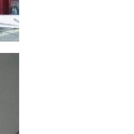
प्रहरीले पक्राउ,भारत फर्कने सर्तमा रिहा,
रौतहटमा १२ हजार लिटर पेट्रोल बोकेको
ट्यांकर दुर्घटनापछि आगलागी सडक
के
अबरुद्ध,
घोराहीको समृद्धिका लागि वडा–वडामा
विशेष अभियान सञ्चालन हुने,