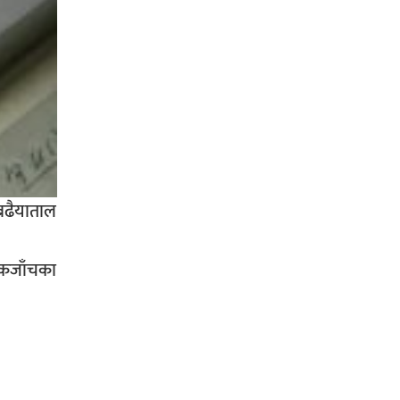
 बढैयाताल
चेकजाँचका