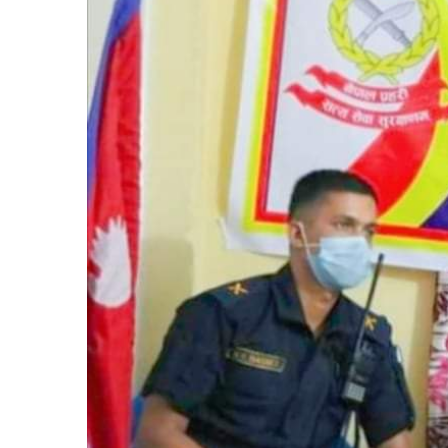
बिशेष
भिडियो
पत्रपत्रिका
खेलकुद
बिश्व
अचम्म
दुनिया
बिचार
कुराकानी
जीवनशैली
साहित्य