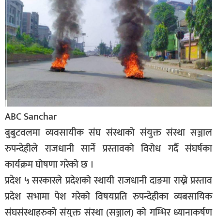
बिशेष
भिडियो
पत्रपत्रिका
खेलकुद
बिश्व
ABC Sanchar
अचम्म
दुनिया
बुबुटवलमा व्यवसायीक संघ संस्थाको संयुक्त संस्था सञ्जाल
रुपन्देहीले राजधानी सार्ने प्रस्तावको विरोध गर्दै संघर्षका
बिचार
कार्यक्रम घोषणा गरेको छ ।
कुराकानी
प्रदेश ५ सरकारले प्रदेशको स्थायी राजधानी दाङमा राख्ने प्रस्ताव
जीवनशैली
प्रदेश सभामा पेश गरेको विषयप्रति रुपन्देहीका व्यबसायिक
साहित्य
संघसंस्थाहरुको संयुक्त संस्था (सञ्जाल) को गम्भिर ध्यानाकर्षण