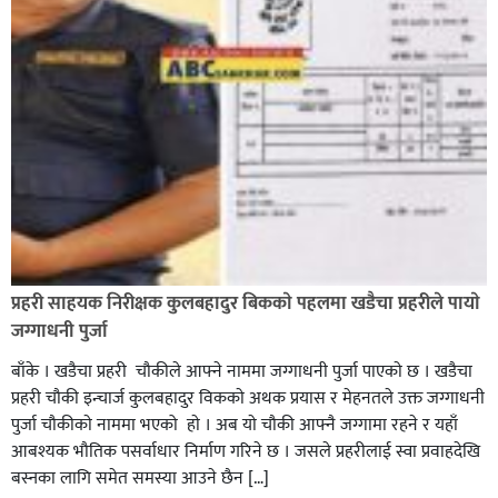
भिक्षा मागेर कारमा घुम्ने बाबाहरूलाई दाङ प्रहरीले पक्राउ,भारत
फर्कने सर्तमा रिहा,
रौतहटमा १२ हजार लिटर पेट्रोल बोकेको ट्यांकर दुर्घटनापछि
आगलागी सडक अबरुद्ध,
प्रहरी साहयक निरीक्षक कुलबहादुर बिककाे पहलमा खडैचा प्रहरीले पायाे
जग्गाधनी पुर्जा
बाँके । खडैचा प्रहरी चाैकीले आफ्ने नाममा जग्गाधनी पुर्जा पाएकाे छ । खडैचा
प्रहरी चाैकी इन्चार्ज कुलबहादुर विककाे अथक प्रयास र मेहनतले उक्त जग्गाधनी
पुर्जा चाैकीकाे नाममा भएको हाे । अब याे चाैकी आफ्नै जग्गामा रहने र यहाँ
आबश्यक भाैतिक पसर्वाधार निर्माण गरिने छ । जसले प्रहरीलाई स्वा प्रवाहदेखि
बस्नका लागि समेत समस्या आउने छैन […]