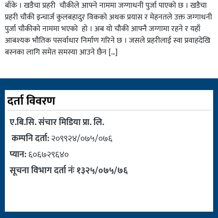
बाँके । खडैचा प्रहरी चाैकीले आफ्ने नाममा जग्गाधनी पुर्जा पाएकाे छ । खडैचा
प्रहरी चाैकी इन्चार्ज कुलबहादुर विककाे अथक प्रयास र मेहनतले उक्त जग्गाधनी
पुर्जा चाैकीकाे नाममा भएको हाे । अब याे चाैकी आफ्नै जग्गामा रहने र यहाँ
आबश्यक भाैतिक पसर्वाधार निर्माण गरिने छ । जसले प्रहरीलाई स्वा प्रवाहदेखि
बस्नका लागि समेत समस्या आउने छैन […]
दर्ता विवरण
ए.बि.सि. संचार मिडिया प्रा. लि.
कम्पनि दर्ता:
२०९९२४/०७५/०७६
प्यान:
६०६७२९६४०
सूचना विभाग दर्ता नंः १३२५/०७५/७६