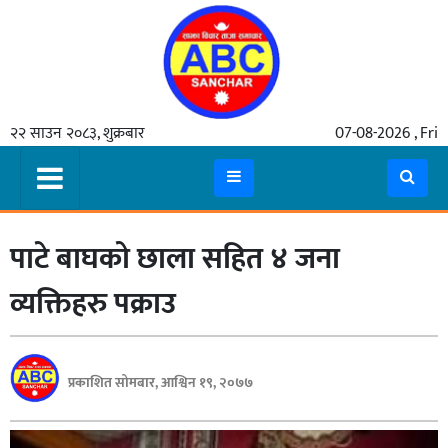
गृहपृष्ठ
२२ साउन २०८३, शुक्रबार
07-08-2026 , Fri
समाचार
मुख्य
समाचार
पाटे बाघको छाला सहित ४ जना
कुटनीती
अर्थ
व्यक्तिहरु पक्राउ
रसरङ्ग
यौन/
प्रकाशित सोमबार, आश्विन १९, २०७७
स्वास्थ्य
भिडियो