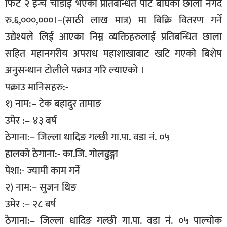
फिट २ ईन्च चौडाई भएको प्रतिबन्धित पाटे बाघको छाला नगद
सूचना-
रु.६,०००,०००।–(साठी लाख मात्र) मा बिक्रि वितरण गर्ने
प्रवधि
उद्येश्यले लिई आएका निम्न व्यक्तिहरुलाई प्रतिबन्धित छाला
सहित महानगरीय अपराध महाशाखाबाट खटि गएको बिशेष
अनुसन्धान टोलीले पक्राउ गरि ल्याएको ।
पक्राउ मानिसहरु:-
१) नाम:– टेक बहादुर तामाङ
उमेर :– ४३ बर्ष
ठेगाना:– जिल्ला धादिङ गल्छी गा.पा. वडा नं. ०५
हालको ठेगाना:- का.जि. गोलढुङ्गा
पेशा:- ज्यामी काम गर्ने
२) नाम:– सुजन थिङ
उमेर :– २८ बर्ष
ठेगाना:– जिल्ला धादिङ गल्छी गा.पा. वडा नं. ०५ पाल्चोक