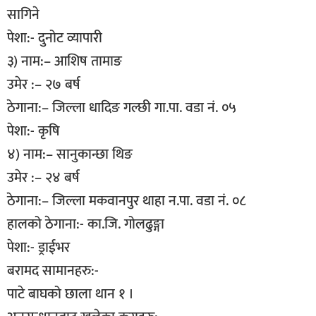
सागिने
पेशा:- दुनोट व्यापारी
३) नाम:– आशिष तामाङ
उमेर :– २७ बर्ष
ठेगाना:– जिल्ला धादिङ गल्छी गा.पा. वडा नं. ०५
पेशा:- कृषि
४) नाम:– सानुकान्छा थिङ
उमेर :– २४ बर्ष
ठेगाना:– जिल्ला मकवानपुर थाहा न.पा. वडा नं. ०८
हालको ठेगाना:- का.जि. गोलढुङ्गा
पेशा:- ड्राईभर
बरामद सामानहरु:-
पाटे बाघको छाला थान १ ।