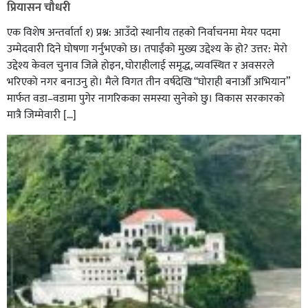
प्रियासन चौधरी
एक विशेष अन्तर्वार्ता १) प्रश्न: आउँदो स्थानीय तहको निर्वाचनमा मेयर पदमा
उम्मेदवारी दिने घोषणा गर्नुभएको छ। तपाईंको मुख्य उद्देश्य के हो? उत्तर: मेरो
उद्देश्य केवल चुनाव जित्ने होइन, घोराहीलाई समृद्ध, व्यवस्थित र अवसरले
भरिएको नगर बनाउनु हो। मैले विगत तीन वर्षदेखि “घोराही बनाऔँ अभियान”
मार्फत वडा–वडामा पुगेर नागरिकका समस्या सुनेको छु। विकास सरकारको
मात्रै जिम्मेवारी […]
भिक्षा मागेर कारमा घुम्ने बाबाहरूलाई दाङ प्रहरीले पक्राउ,भारत
फर्कने सर्तमा रिहा,