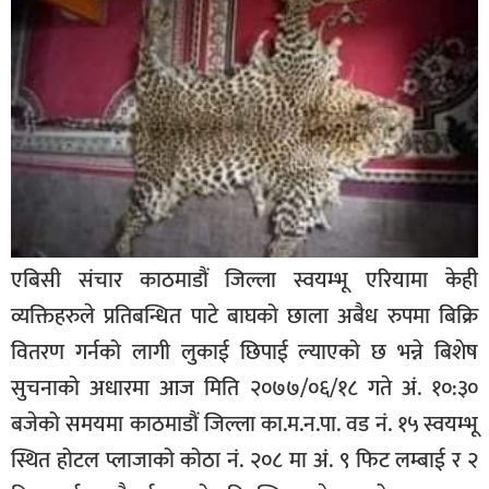
बिशेष
भिडियो
पत्रपत्रिका
खेलकुद
बिश्व
अचम्म
एबिसी संचार काठमाडौं जिल्ला स्वयम्भू एरियामा केही
दुनिया
व्यक्तिहरुले प्रतिबन्धित पाटे बाघको छाला अबैध रुपमा बिक्रि
बिचार
वितरण गर्नको लागी लुकाई छिपाई ल्याएको छ भन्ने बिशेष
कुराकानी
सुचनाको अधारमा आज मिति २०७७/०६/१८ गते अं. १०:३०
बजेको समयमा काठमाडौं जिल्ला का.म.न.पा. वड नं. १५ स्वयम्भू
जीवनशैली
स्थित होटल प्लाजाको कोठा नं. २०८ मा अं. ९ फिट लम्बाई र २
साहित्य