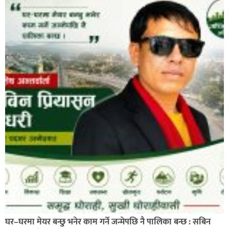
प्रहरी साहयक निरीक्षक कुलबहादुर बिककाे पहलमा खडैचा
प्रहरीले पायाे जग्गाधनी पुर्जा
पत्रकारको प्रेसकार्ड बोकेर हिड्ने लागुऔषध कारोबारमा संलग्न
रहेको आरोपमा ३ जना पक्राउ,
घर–घरमा मेयर बन्छु भनेर काम गर्ने जन्मेपछि नै पालिका बन्छ : सबिन