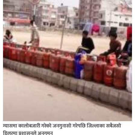
नेवार सेवा समिति घोराहीद्वारा एक महिने नेवारी बाजा तथा नृत्य
प्रशिक्षण सुरु,
शिक्षालाई उत्पादन, समृद्धि एवं सृजनशीलतासँग जोड्ने घोराही
बनाऔँ अभियानमा मेरो पनि साथ कमल ओली
ग्यासमा कालोबजारी गरेको जनगुनासो गरेपछि जिल्लाका सबैजसो
डिलरमा प्रशासनले अनुगमन