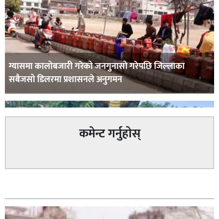
ग्यासमा कालोबजारी गरेको जनगुनासो गरेपछि जिल्लाका
सबैजसो डिलरमा प्रशासनले अनुगमन
कमेन्ट गर्नुहोस्
कपिलवस्तु र अर्घाखाँचीको सिमानाका शिव भाइरल पहाड
सम्बन्धित
लुम्बिनीको नयाँ पर्यटकीय हब बन्दै,