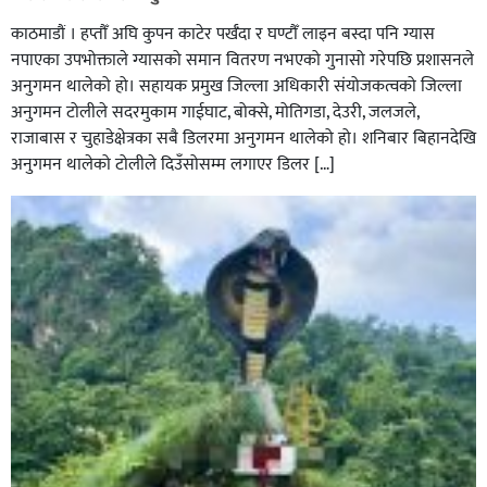
काठमाडौं । हप्तौँ अघि कुपन काटेर पर्खँदा र घण्टौँ लाइन बस्दा पनि ग्यास
नपाएका उपभोक्ताले ग्यासको समान वितरण नभएको गुनासो गरेपछि प्रशासनले
अनुगमन थालेको हो। सहायक प्रमुख जिल्ला अधिकारी संयोजकत्वको जिल्ला
अनुगमन टोलीले सदरमुकाम गाईघाट, बोक्से, मोतिगडा, देउरी, जलजले,
राजाबास र चुहाडेक्षेत्रका सबै डिलरमा अनुगमन थालेको हो। शनिबार बिहानदेखि
अनुगमन थालेको टोलीले दिउँसोसम्म लगाएर डिलर […]
सल्यानमा शिकार खेल्ने क्रममा बन्दुकबाट गोली चल्दा १ जनाको
मृत्यु सँगै शिकार खेल्न गएका ६ जना पक्राउ,