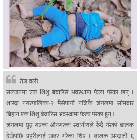
बिशेष
भिडियो
पत्रपत्रिका
खेलकुद
बिश्व
अचम्म
तेज वली
दुनिया
सल्यानमा एक शिशु बेवारिसे अवस्थामा फेला परेका छन् ।
बिचार
शारदा नगरपालिका-२ मैसेपानी नजिकै जंगलमा सोमबार
कुराकानी
बिहान एक शिशु बेवारिस अवस्थामा फेला परेका हुन् ।
जीवनशैली
जंगलमा घुम्न गएका श्रीनगरका स्थानीयले रुँदै गरेको बालक
साहित्य
देखेपछि प्रहरीलाई खबर गरेका थिए । बालक अन्दाजी ६