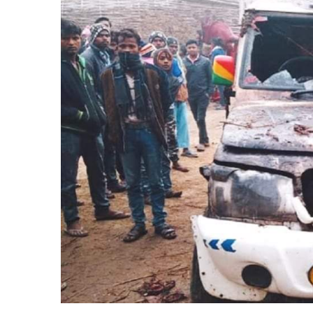
बिशेष
भिडियो
पत्रपत्रिका
खेलकुद
बिश्व
अचम्म
दुनिया
बिचार
कुराकानी
जीवनशैली
साहित्य