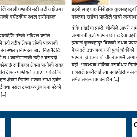
ाले कालीगण्डकी नदी तटीय क्षेत्रमा
प्रहरी साहयक निरीक्षक कुलबहादुर 
्पाको पर्यटकीय स्थल रानीमहल
पहलमा खडैचा प्रहरीले पायाे जग्गाधनी
बाँके । खडैचा प्रहरी चाैकीले आफ्ने ना
जग्गाधनी पुर्जा पाएकाे छ । खडैचा प्रहर
एरातीदेखि परेको अविरल वर्षाले
इन्चार्ज कुलबहादुर विककाे अथक प्रया
नदी तटीय क्षेत्रमा रहेको पाल्पाको
मेहनतले उक्त जग्गाधनी पुर्जा चाैकीकाे
यटकीय स्थल रानीमहल आज बिहानैदेखि
भएको हाे । अब याे चाैकी आफ्नै जग्गाम
को छ । कालीगण्डकी नदी र बराङ्दी
यहाँ आबश्यक भाैतिक पसर्वाधार निर्म
ढेपछि रानीमहल क्षेत्रमा पानीको सतह
। जसले प्रहरीलाई स्वा प्रवाहदेखि बस्न
नीय दीपक पाण्डेयले बताए । पर्यटकीय
समेत समस्या आउने छैन […]
हल क्षेत्रमा निर्माण भएका आधा दर्जन
र्ट तथा पसल टहराहरु डुवानमा परेको
 […]