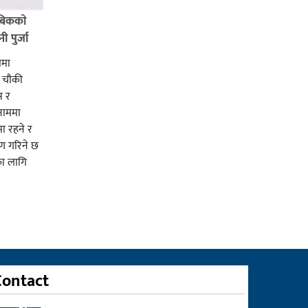
बिककाे
 पुर्जा
ममा
ी चाैकी
स र
 नाममा
ा रहने र
ाण गरिने छ
का लागि
Contact