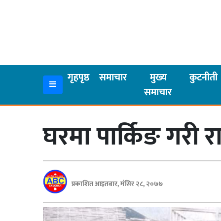
गृहपृष्ठ
समाचार
गृहपृष्ठ
समाचार
मुख्य
कुटनीती
समाचार
मुख्य
समाचार
घरमा पार्किङ गरी
कुटनीती
अर्थ
रसरङ्ग
प्रकाशित आइतबार, मंसिर २८, २०७७
यौन/
स्वास्थ्य
भिडियो