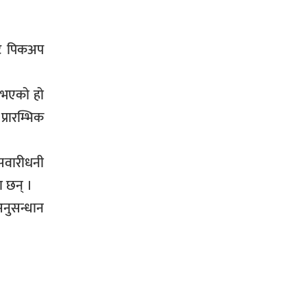
जग्गाधनी पुर्जा
भेट पिकअप
पत्रकारको प्रेसकार्ड बोकेर हिड्ने
 भएको हो
लागुऔषध कारोबारमा संलग्न रहेको
्रारम्भिक
आरोपमा ३ जना पक्राउ,
सवारीधनी
 छन् ।
भिक्षा मागेर कारमा घुम्ने बाबाहरूलाई दाङ
अनुसन्धान
प्रहरीले पक्राउ,भारत फर्कने सर्तमा रिहा,