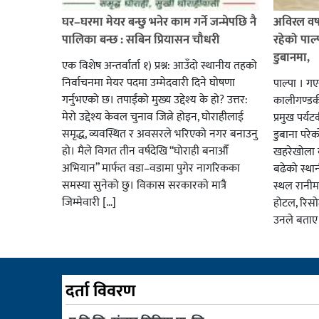
घर–घरमा मेयर बन्छु भनेर काम गर्ने जन्मेपछि नै
अविरल वर्ष
पालिका बन्छ : सबिन प्रियासन चौधरी
रहेको पाल
डुबानमा,
एक विशेष अन्तर्वार्ता १) प्रश्न: आउँदो स्थानीय तहको
निर्वाचनमा मेयर पदमा उम्मेदवारी दिने घोषणा
पाल्पा । ग
गर्नुभएको छ। तपाईंको मुख्य उद्देश्य के हो? उत्तर:
कालीगण्डकी 
मेरो उद्देश्य केवल चुनाव जित्ने होइन, घोराहीलाई
प्रमुख पर्
समृद्ध, व्यवस्थित र अवसरले भरिएको नगर बनाउनु
डुबाना परे
हो। मैले विगत तीन वर्षदेखि “घोराही बनाऔँ
खहरेखोला ब
अभियान” मार्फत वडा–वडामा पुगेर नागरिकका
बढेको स्था
समस्या सुनेको छु। विकास सरकारको मात्रै
स्थल रानीम
जिम्मेवारी […]
होटल, रिसो
उनले बताए
दर्ता विवरण