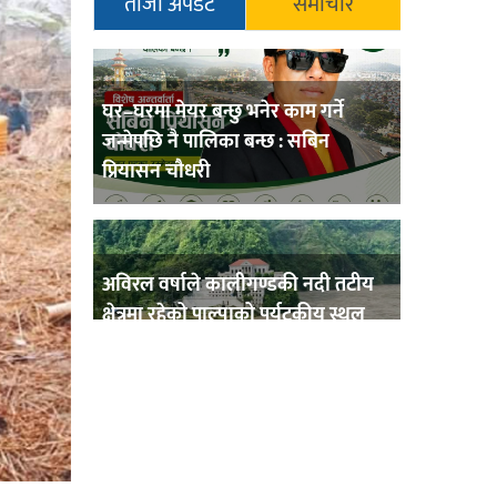
ताजा अपडेट
समाचार
घर–घरमा मेयर बन्छु भनेर काम गर्ने
जन्मेपछि नै पालिका बन्छ : सबिन
प्रियासन चौधरी
अविरल वर्षाले कालीगण्डकी नदी तटीय
क्षेत्रमा रहेको पाल्पाको पर्यटकीय स्थल
रानीमहल डुबानमा,
प्रहरी साहयक निरीक्षक कुलबहादुर
बिककाे पहलमा खडैचा प्रहरीले पायाे