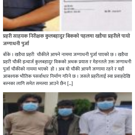
रौतहटमा १२ हजार लिटर पेट्रोल बोकेको ट्यांकर दुर्घटनापछि
आगलागी सडक अबरुद्ध,
प्रहरी साहयक निरीक्षक कुलबहादुर बिककाे पहलमा खडैचा प्रहरीले पायाे
जग्गाधनी पुर्जा
बाँके । खडैचा प्रहरी चाैकीले आफ्ने नाममा जग्गाधनी पुर्जा पाएकाे छ । खडैचा
प्रहरी चाैकी इन्चार्ज कुलबहादुर विककाे अथक प्रयास र मेहनतले उक्त जग्गाधनी
पुर्जा चाैकीकाे नाममा भएको हाे । अब याे चाैकी आफ्नै जग्गामा रहने र यहाँ
आबश्यक भाैतिक पसर्वाधार निर्माण गरिने छ । जसले प्रहरीलाई स्वा प्रवाहदेखि
बस्नका लागि समेत समस्या आउने छैन […]
घोराहीको समृद्धिका लागि वडा–वडामा विशेष अभियान सञ्चालन
हुने,