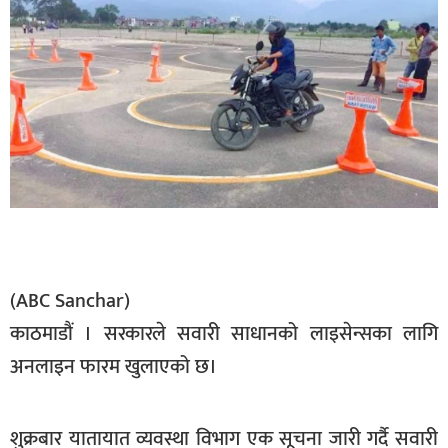
बिशेष
भिडियो
पत्रपत्रिका
खेलकुद
बिश्व
अचम्म
दुनिया
(ABC Sanchar)
बिचार
काठमाडौं । सरकारले सवारी साधानको लाइसेन्सका लागि
कुराकानी
अनलाइन फारम खुलाएको छ।
जीवनशैली
साहित्य
शुक्रबार यातायात व्यवस्था विभाग एक सूचना जारी गर्दै सवारी