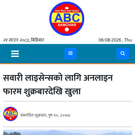
गृहपृष्ठ
२१ साउन २०८३, बिहिबार
06-08-2026 , Thu
समाचार
मुख्य
समाचार
सवारी लाइसेन्सको लागि अनलाइन
कुटनीती
अर्थ
फारम शुक्रबारदेखि खुला
रसरङ्ग
यौन/
प्रकाशित शुक्रबार, पुष १०, २०७७
स्वास्थ्य
भिडियो