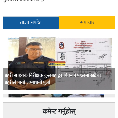
ताजा अपडेट
समाचार
प्रहरी साहयक निरीक्षक कुलबहादुर बिककाे पहलमा खडैचा
प्रहरीले पायाे जग्गाधनी पुर्जा
कमेन्ट गर्नुहोस्