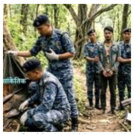
बाँके एसपी अंगुर जिसिको कमान्डमा रहेको प्रहरीले भारतबाट
भन्सार छलिका सामानहरु पक्राउ,
नेपाल प्रहरीमा जवानदेखि डिआईजीसम्म एक हजार ८४८ प्रहरीहरु
विभागीय कारवाहीमा,