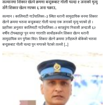
सल्यानमा शिकार खेल्ने क्रममा बन्दुकबाट गोली चल्दा १ जनाको मृत्यु
सँगै शिकार खेल्न गएका ६ जना पक्राउ,
सल्यान । कालिमाटी गाउँपालिका–३ स्थित धरानी सामुदायिक वनमा शिकार
खेल्ने क्रममा भरुवा बन्दुकबाट गोली चल्दा एक जनाको मृत्यु भएको हो ।
प्रहरीका अनुसार कालिमाटी गाउँपालिका–२ बराहडुंगा निवासी अन्दाजी ६२
वर्षीय टोपबहादुर पुन मगर गएराति साथीहरूसँग शिकार खेल्न धरानी
घर–घरमा मेयर बन्छु भनेर काम गर्ने जन्मेपछि नै पालिका बन्छ :
सामुदायिक वन पुगेका थिए। शिकार खेल्ने क्रममा उनीहरूले बोकेको भरुवा
सबिन प्रियासन चौधरी
बन्दुकबाट गोली चल्दा पुन मगरको पेटको तल्लो […]
अविरल वर्षाले कालीगण्डकी नदी तटीय क्षेत्रमा रहेको पाल्पाको
पर्यटकीय स्थल रानीमहल डुबानमा,