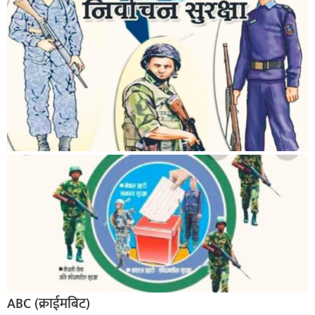
बिशेष
भिडियो
पत्रपत्रिका
खेलकुद
बिश्व
अचम्म
दुनिया
बिचार
कुराकानी
जीवनशैली
साहित्य
ABC (क्राईमबिट)