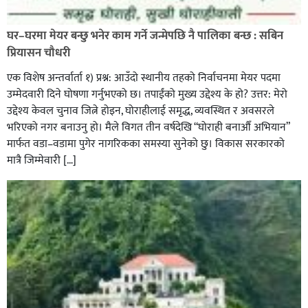
पत्रकारको प्रेसकार्ड बोकेर हिड्ने लागुऔषध कारोबारमा संलग्न
रहेको आरोपमा ३ जना पक्राउ,
घर–घरमा मेयर बन्छु भनेर काम गर्ने जन्मेपछि नै पालिका बन्छ : सबिन
प्रियासन चौधरी
एक विशेष अन्तर्वार्ता १) प्रश्न: आउँदो स्थानीय तहको निर्वाचनमा मेयर पदमा
उम्मेदवारी दिने घोषणा गर्नुभएको छ। तपाईंको मुख्य उद्देश्य के हो? उत्तर: मेरो
उद्देश्य केवल चुनाव जित्ने होइन, घोराहीलाई समृद्ध, व्यवस्थित र अवसरले
भरिएको नगर बनाउनु हो। मैले विगत तीन वर्षदेखि “घोराही बनाऔँ अभियान”
मार्फत वडा–वडामा पुगेर नागरिकका समस्या सुनेको छु। विकास सरकारको
मात्रै जिम्मेवारी […]
भिक्षा मागेर कारमा घुम्ने बाबाहरूलाई दाङ प्रहरीले पक्राउ,भारत
फर्कने सर्तमा रिहा,