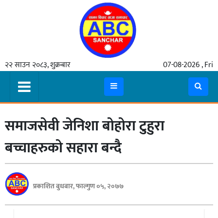
गृहपृष्ठ
२२ साउन २०८३, शुक्रबार
07-08-2026 , Fri
समाचार
मुख्य
समाचार
समाजसेवी जेनिशा बोहोरा टुहुरा
कुटनीती
अर्थ
बच्चाहरुको सहारा बन्दै
रसरङ्ग
यौन/
प्रकाशित बुधबार, फाल्गुण ०५, २०७७
स्वास्थ्य
भिडियो