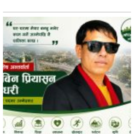
अविरल वर्षाले कालीगण्डकी नदी तटीय क्षेत्रमा रहेको पाल्पाको
सम्बन्धित
पर्यटकीय स्थल रानीमहल डुबानमा,
प्रहरी साहयक निरीक्षक कुलबहादुर बिककाे पहलमा खडैचा
प्रहरीले पायाे जग्गाधनी पुर्जा