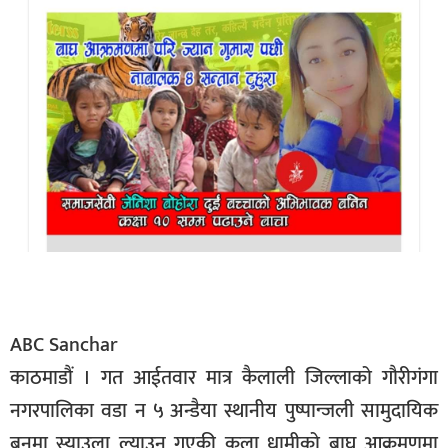
बिशेष
भिडियो
पत्रपत्रिका
खेलकुद
बिश्व
अचम्म
दुनिया
बिचार
ABC Sanchar
कुराकानी
काठमाडौं । गत आईतवार मात्र कैलाली जिल्लाको गौरीगंगा
जीवनशैली
नगरपालिका वडा न ५ अन्डैया स्थानीय पुष्पान्जली सामुदायिक
साहित्य
बनमा स्याउला ल्याउन गएकी कला धामीको बाघ आक्रमणमा