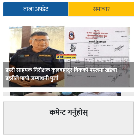
ताजा अपडेट
समाचार
प्रहरी साहयक निरीक्षक कुलबहादुर बिककाे पहलमा खडैचा
प्रहरीले पायाे जग्गाधनी पुर्जा
कमेन्ट गर्नुहोस्