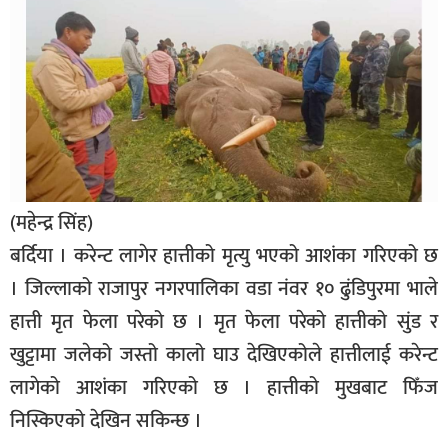
बिशेष
भिडियो
पत्रपत्रिका
खेलकुद
बिश्व
(महेन्द्र सिंह)
अचम्म
बर्दिया । करेन्ट लागेर हात्तीको मृत्यु भएको आशंका गरिएको छ
दुनिया
। जिल्लाको राजापुर नगरपालिका वडा नंवर १० ढुंडिपुरमा भाले
बिचार
हात्ती मृत फेला परेको छ । मृत फेला परेको हात्तीको सुंड र
कुराकानी
खुट्टामा जलेको जस्तो कालो घाउ देखिएकोले हात्तीलाई करेन्ट
लागेको आशंका गरिएको छ । हात्तीको मुखबाट फिँज
जीवनशैली
निस्किएको देखिन सकिन्छ ।
साहित्य