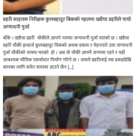
रौतहटमा १२ हजार लिटर पेट्रोल बोकेको ट्यांकर दुर्घटनापछि
आगलागी सडक अबरुद्ध,
प्रहरी साहयक निरीक्षक कुलबहादुर बिककाे पहलमा खडैचा प्रहरीले पायाे
जग्गाधनी पुर्जा
बाँके । खडैचा प्रहरी चाैकीले आफ्ने नाममा जग्गाधनी पुर्जा पाएकाे छ । खडैचा
प्रहरी चाैकी इन्चार्ज कुलबहादुर विककाे अथक प्रयास र मेहनतले उक्त जग्गाधनी
पुर्जा चाैकीकाे नाममा भएको हाे । अब याे चाैकी आफ्नै जग्गामा रहने र यहाँ
आबश्यक भाैतिक पसर्वाधार निर्माण गरिने छ । जसले प्रहरीलाई स्वा प्रवाहदेखि
बस्नका लागि समेत समस्या आउने छैन […]
घोराहीको समृद्धिका लागि वडा–वडामा विशेष अभियान सञ्चालन
हुने,