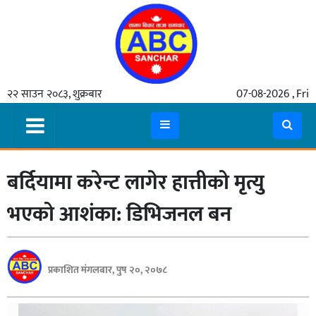
गृहपृष्ठ
२२ साउन २०८३, शुक्रबार
07-08-2026 , Fri
समाचार
मुख्य
समाचार
बर्दियामा करेन्ट लागेर हात्तीको मृत्यु
कुटनीती
अर्थ
भएको आशंका: डिभिजनल बन
रसरङ्ग
यौन/
प्रकाशित मंगलबार, पुष २०, २०७८
स्वास्थ्य
भिडियो