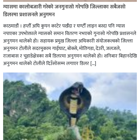
बनाऔँ अभियानमा मेरो पनि साथ कमल ओली
ग्यासमा कालोबजारी गरेको जनगुनासो गरेपछि जिल्लाका सबैजसो
डिलरमा प्रशासनले अनुगमन
काठमाडौं । हप्तौँ अघि कुपन काटेर पर्खँदा र घण्टौँ लाइन बस्दा पनि ग्यास
नपाएका उपभोक्ताले ग्यासको समान वितरण नभएको गुनासो गरेपछि प्रशासनले
अनुगमन थालेको हो। सहायक प्रमुख जिल्ला अधिकारी संयोजकत्वको जिल्ला
अनुगमन टोलीले सदरमुकाम गाईघाट, बोक्से, मोतिगडा, देउरी, जलजले,
राजाबास र चुहाडेक्षेत्रका सबै डिलरमा अनुगमन थालेको हो। शनिबार बिहानदेखि
अनुगमन थालेको टोलीले दिउँसोसम्म लगाएर डिलर […]
सल्यानमा शिकार खेल्ने क्रममा बन्दुकबाट गोली चल्दा १ जनाको
मृत्यु सँगै शिकार खेल्न गएका ६ जना पक्राउ,