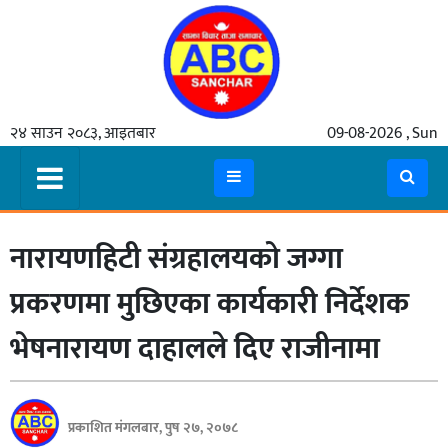
गृहपृष्ठ
२४ साउन २०८३, आइतबार
09-08-2026 , Sun
समाचार
मुख्य
समाचार
नारायणहिटी संग्रहालयको जग्गा
कुटनीती
अर्थ
प्रकरणमा मुछिएका कार्यकारी निर्देशक
रसरङ्ग
भेषनारायण दाहालले दिए राजीनामा
यौन/
स्वास्थ्य
प्रकाशित मंगलबार, पुष २७, २०७८
भिडियो