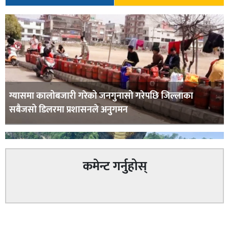
ग्यासमा कालोबजारी गरेको जनगुनासो गरेपछि जिल्लाका
सबैजसो डिलरमा प्रशासनले अनुगमन
कमेन्ट गर्नुहोस्
कपिलवस्तु र अर्घाखाँचीको सिमानाका शिव भाइरल पहाड
सम्बन्धित
लुम्बिनीको नयाँ पर्यटकीय हब बन्दै,