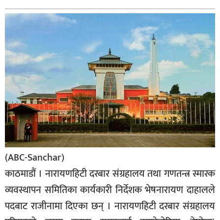
बिशेष
भिडियो
पत्रपत्रिका
खेलकुद
बिश्व
अचम्म
दुनिया
बिचार
(ABC-Sanchar)
कुराकानी
काठमाडौं । नारायणहिटी दरबार संग्रहालय तथा गणतन्त्र स्मारक
व्यवस्थापन समितिका कार्यकारी निर्देशक भेषनारायण दाहालले
जीवनशैली
पदबाट राजीनामा दिएका छन् । नारायणहिटी दरबार संग्रहालय
साहित्य