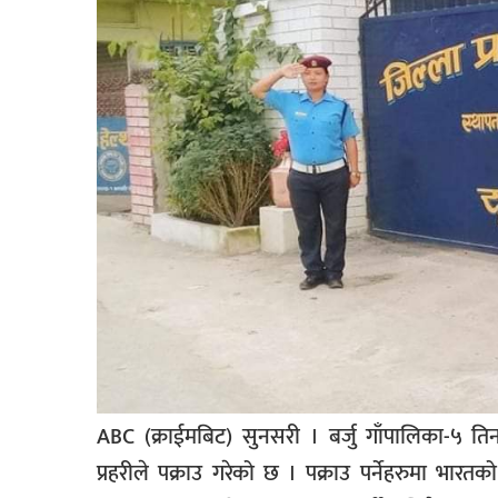
बिशेष
भिडियो
पत्रपत्रिका
खेलकुद
बिश्व
अचम्म
दुनिया
बिचार
कुराकानी
जीवनशैली
ABC (क्राईमबिट) सुनसरी । बर्जु गाँपालिका-५ 
प्रहरीले पक्राउ गरेको छ । पक्राउ पर्नेहरुमा भार
साहित्य