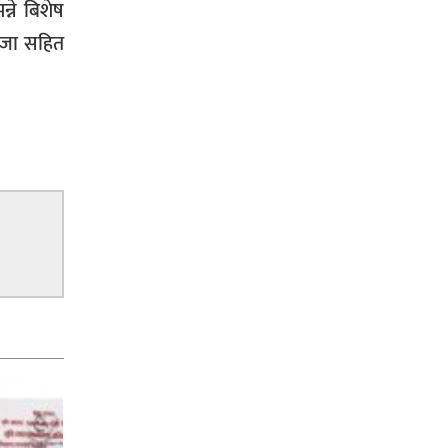
्ने बिशेष
जग्गाधनी पुर्जा
ाँजा सहित
पत्रकारको प्रेसकार्ड बोकेर हिड्ने
लागुऔषध कारोबारमा संलग्न रहेको
आरोपमा ३ जना पक्राउ,
भिक्षा मागेर कारमा घुम्ने बाबाहरूलाई दाङ
प्रहरीले पक्राउ,भारत फर्कने सर्तमा रिहा,