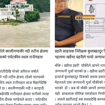
ाले कालीगण्डकी नदी तटीय क्षेत्रमा
प्रहरी साहयक निरीक्षक कुलबहादुर 
्पाको पर्यटकीय स्थल रानीमहल
पहलमा खडैचा प्रहरीले पायाे जग्गाधनी
बाँके । खडैचा प्रहरी चाैकीले आफ्ने ना
जग्गाधनी पुर्जा पाएकाे छ । खडैचा प्रहर
एरातीदेखि परेको अविरल वर्षाले
इन्चार्ज कुलबहादुर विककाे अथक प्रया
नदी तटीय क्षेत्रमा रहेको पाल्पाको
मेहनतले उक्त जग्गाधनी पुर्जा चाैकीकाे
यटकीय स्थल रानीमहल आज बिहानैदेखि
भएको हाे । अब याे चाैकी आफ्नै जग्गाम
को छ । कालीगण्डकी नदी र बराङ्दी
यहाँ आबश्यक भाैतिक पसर्वाधार निर्म
ढेपछि रानीमहल क्षेत्रमा पानीको सतह
। जसले प्रहरीलाई स्वा प्रवाहदेखि बस्न
नीय दीपक पाण्डेयले बताए । पर्यटकीय