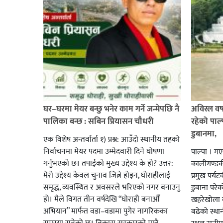
घर–घरमा मेयर बन्छु भनेर काम गर्ने जन्मेपछि नै
अविरल वर्ष
पालिका बन्छ : सबिन प्रियासन चौधरी
रहेको पाल
डुबानमा,
एक विशेष अन्तर्वार्ता १) प्रश्न: आउँदो स्थानीय तहको
निर्वाचनमा मेयर पदमा उम्मेदवारी दिने घोषणा
पाल्पा । ग
गर्नुभएको छ। तपाईंको मुख्य उद्देश्य के हो? उत्तर:
कालीगण्डकी 
मेरो उद्देश्य केवल चुनाव जित्ने होइन, घोराहीलाई
प्रमुख पर्
समृद्ध, व्यवस्थित र अवसरले भरिएको नगर बनाउनु
डुबाना परे
हो। मैले विगत तीन वर्षदेखि “घोराही बनाऔँ
खहरेखोला ब
अभियान” मार्फत वडा–वडामा पुगेर नागरिकका
बढेको स्था