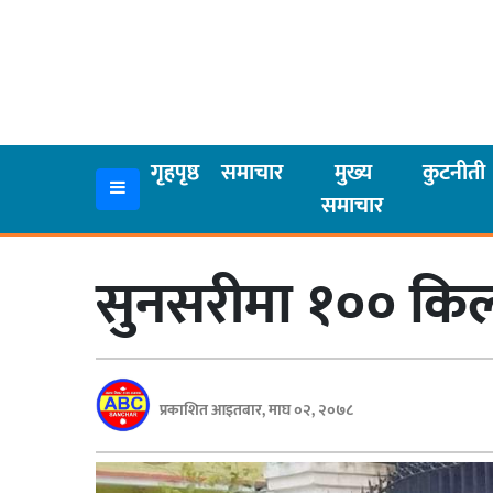
गृहपृष्ठ
समाचार
गृहपृष्ठ
समाचार
मुख्य
कुटनीती
समाचार
मुख्य
समाचार
सुनसरीमा १०० किल
कुटनीती
अर्थ
रसरङ्ग
प्रकाशित आइतबार, माघ ०२, २०७८
यौन/
स्वास्थ्य
भिडियो