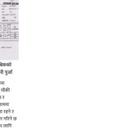
बिककाे
 पुर्जा
ममा
ी चाैकी
स र
 नाममा
ा रहने र
ाण गरिने छ
का लागि