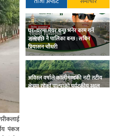
ताजा अपडेट
समाचार
घर–घरमा मेयर बन्छु भनेर काम गर्ने
जन्मेपछि नै पालिका बन्छ : सबिन
प्रियासन चौधरी
अविरल वर्षाले कालीगण्डकी नदी तटीय
क्षेत्रमा रहेको पाल्पाको पर्यटकीय स्थल
रानीमहल डुबानमा,
ागरीकलाई
प्रहरी साहयक निरीक्षक कुलबहादुर
्षीय पंकज
बिककाे पहलमा खडैचा प्रहरीले पायाे