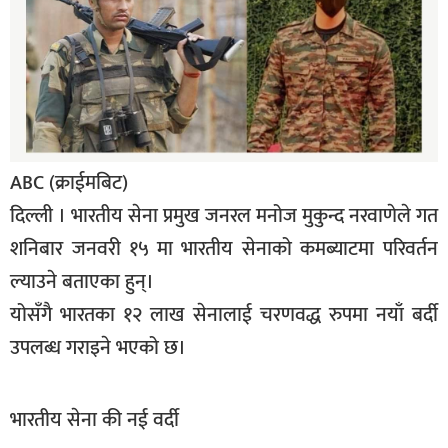
बिशेष
भिडियो
पत्रपत्रिका
खेलकुद
ABC (क्राईमबिट)
बिश्व
दिल्ली । भारतीय सेना प्रमुख जनरल मनोज मुकुन्द नरवाणेले गत
अचम्म
शनिबार जनवरी १५ मा भारतीय सेनाको कमब्याटमा परिवर्तन
दुनिया
ल्याउने बताएका हुन्।
बिचार
योसँगै भारतका १२ लाख सेनालाई चरणवद्ध रुपमा नयाँ बर्दी
उपलब्ध गराइने भएको छ।
कुराकानी
जीवनशैली
भारतीय सेना की नई वर्दी
साहित्य