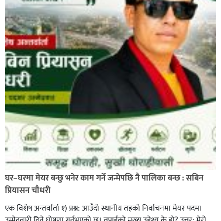
प्रहरी साहयक निरीक्षक कुलबहादुर बिककाे पहलमा खडैचा
प्रहरीले पायाे जग्गाधनी पुर्जा
पत्रकारको प्रेसकार्ड बोकेर हिड्ने लागुऔषध कारोबारमा संलग्न
रहेको आरोपमा ३ जना पक्राउ,
घर–घरमा मेयर बन्छु भनेर काम गर्ने जन्मेपछि नै पालिका बन्छ : सबिन
प्रियासन चौधरी
एक विशेष अन्तर्वार्ता १) प्रश्न: आउँदो स्थानीय तहको निर्वाचनमा मेयर पदमा
उम्मेदवारी दिने घोषणा गर्नुभएको छ। तपाईंको मुख्य उद्देश्य के हो? उत्तर: मेरो