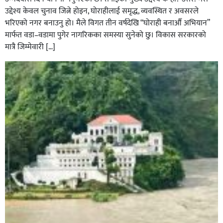
उद्देश्य केवल चुनाव जित्ने होइन, घोराहीलाई समृद्ध, व्यवस्थित र अवसरले
भरिएको नगर बनाउनु हो। मैले विगत तीन वर्षदेखि “घोराही बनाऔँ अभियान”
मार्फत वडा–वडामा पुगेर नागरिकका समस्या सुनेको छु। विकास सरकारको
मात्रै जिम्मेवारी […]
भिक्षा मागेर कारमा घुम्ने बाबाहरूलाई दाङ प्रहरीले पक्राउ,भारत
फर्कने सर्तमा रिहा,