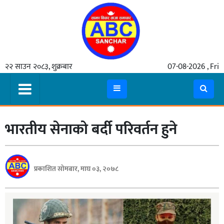
गृहपृष्ठ
२२ साउन २०८३, शुक्रबार
07-08-2026 , Fri
समाचार
मुख्य
समाचार
भारतीय सेनाको बर्दी परिवर्तन हुने
कुटनीती
अर्थ
रसरङ्ग
प्रकाशित सोमबार, माघ ०३, २०७८
यौन/
स्वास्थ्य
भिडियो