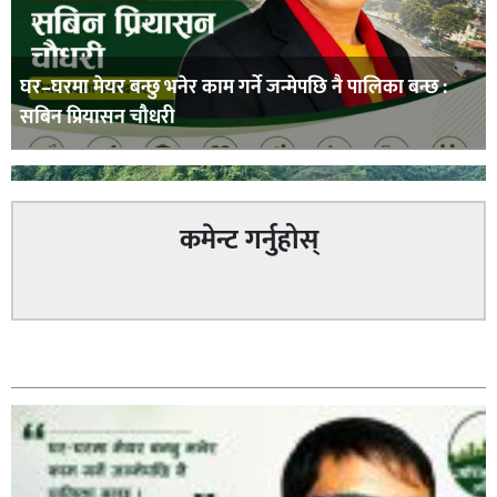
घर–घरमा मेयर बन्छु भनेर काम गर्ने जन्मेपछि नै पालिका बन्छ :
सबिन प्रियासन चौधरी
कमेन्ट गर्नुहोस्
अविरल वर्षाले कालीगण्डकी नदी तटीय क्षेत्रमा रहेको पाल्पाको
सम्बन्धित
पर्यटकीय स्थल रानीमहल डुबानमा,