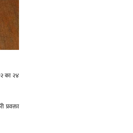
प्रहरी साहयक निरीक्षक कुलबहादुर
बिककाे पहलमा खडैचा प्रहरीले पायाे
जग्गाधनी पुर्जा
पत्रकारको प्रेसकार्ड बोकेर हिड्ने
लागुऔषध कारोबारमा संलग्न रहेको
आरोपमा ३ जना पक्राउ,
 १२ का २४
 प्रवक्ता
भिक्षा मागेर कारमा घुम्ने बाबाहरूलाई दाङ
प्रहरीले पक्राउ,भारत फर्कने सर्तमा रिहा,