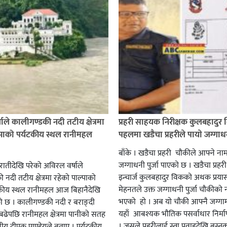
ाले कालीगण्डकी नदी तटीय क्षेत्रमा
प्रहरी साहयक निरीक्षक कुलबहादुर 
्पाको पर्यटकीय स्थल रानीमहल
पहलमा खडैचा प्रहरीले पायाे जग्गाधनी
बाँके । खडैचा प्रहरी चाैकीले आफ्ने ना
जग्गाधनी पुर्जा पाएकाे छ । खडैचा प्रहर
एरातीदेखि परेको अविरल वर्षाले
इन्चार्ज कुलबहादुर विककाे अथक प्रया
नदी तटीय क्षेत्रमा रहेको पाल्पाको
मेहनतले उक्त जग्गाधनी पुर्जा चाैकीकाे
यटकीय स्थल रानीमहल आज बिहानैदेखि
भएको हाे । अब याे चाैकी आफ्नै जग्गाम
को छ । कालीगण्डकी नदी र बराङ्दी
यहाँ आबश्यक भाैतिक पसर्वाधार निर्म
ढेपछि रानीमहल क्षेत्रमा पानीको सतह
। जसले प्रहरीलाई स्वा प्रवाहदेखि बस्न
नीय दीपक पाण्डेयले बताए । पर्यटकीय