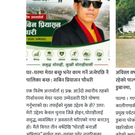
घर–घरमा मेयर बन्छु भनेर काम गर्ने जन्मेपछि नै
अविरल वर्ष
पालिका बन्छ : सबिन प्रियासन चौधरी
रहेको पाल
डुबानमा,
एक विशेष अन्तर्वार्ता १) प्रश्न: आउँदो स्थानीय तहको
निर्वाचनमा मेयर पदमा उम्मेदवारी दिने घोषणा
पाल्पा । ग
गर्नुभएको छ। तपाईंको मुख्य उद्देश्य के हो? उत्तर:
कालीगण्डकी 
मेरो उद्देश्य केवल चुनाव जित्ने होइन, घोराहीलाई
प्रमुख पर्
समृद्ध, व्यवस्थित र अवसरले भरिएको नगर बनाउनु
डुबाना परे
हो। मैले विगत तीन वर्षदेखि “घोराही बनाऔँ
खहरेखोला ब
अभियान” मार्फत वडा–वडामा पुगेर नागरिकका
बढेको स्था