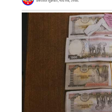
प्रकाशित शुक्रबार, माघ ०७, २०७८
बिशेष
भिडियो
पत्रपत्रिका
खेलकुद
बिश्व
अचम्म
दुनिया
बिचार
कुराकानी
जीवनशैली
साहित्य