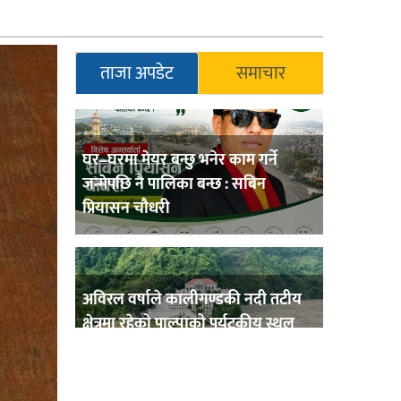
ताजा अपडेट
समाचार
घर–घरमा मेयर बन्छु भनेर काम गर्ने
जन्मेपछि नै पालिका बन्छ : सबिन
प्रियासन चौधरी
अविरल वर्षाले कालीगण्डकी नदी तटीय
क्षेत्रमा रहेको पाल्पाको पर्यटकीय स्थल
रानीमहल डुबानमा,