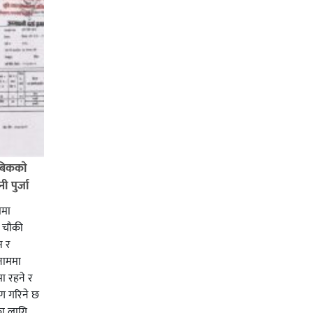
बिककाे
 पुर्जा
ममा
ी चाैकी
स र
 नाममा
ा रहने र
ाण गरिने छ
का लागि