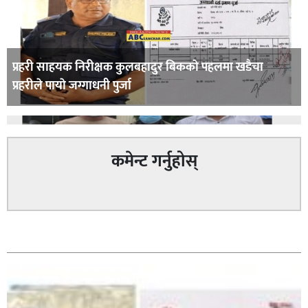
प्रहरी साहयक निरीक्षक कुलबहादुर बिककाे पहलमा खडैचा
प्रहरीले पायाे जग्गाधनी पुर्जा
कमेन्ट गर्नुहोस्
पत्रकारको प्रेसकार्ड बोकेर हिड्ने लागुऔषध कारोबारमा संलग्न
सम्बन्धित
रहेको आरोपमा ३ जना पक्राउ,