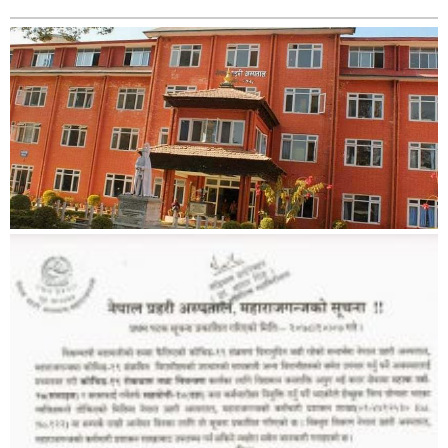
बिशेष
भिडियो
पत्रपत्रिका
खेलकुद
बिश्व
अचम्म
दुनिया
बिचार
कुराकानी
जीवनशैली
साहित्य