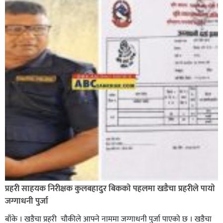
भिक्षा मागेर कारमा घुम्ने बाबाहरूलाई दाङ प्रहरीले पक्राउ,भारत
फर्कने सर्तमा रिहा,
रौतहटमा १२ हजार लिटर पेट्रोल बोकेको ट्यांकर दुर्घटनापछि
आगलागी सडक अबरुद्ध,
प्रहरी साहयक निरीक्षक कुलबहादुर बिककाे पहलमा खडैचा प्रहरीले पायाे
जग्गाधनी पुर्जा
बाँके । खडैचा प्रहरी चाैकीले आफ्ने नाममा जग्गाधनी पुर्जा पाएकाे छ । खडैचा