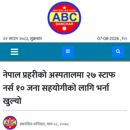
गृहपृष्ठ
२२ साउन २०८३, शुक्रबार
07-08-2026 , Fri
समाचार
मुख्य
समाचार
नेपाल प्रहरीको अस्पतालमा २७ स्टाफ
कुटनीती
अर्थ
नर्स १० जना सहयोगीको लागि भर्ना
रसरङ्ग
खुल्यो
यौन/
स्वास्थ्य
प्रकाशित शनिबार, माघ ०८, २०७८
भिडियो