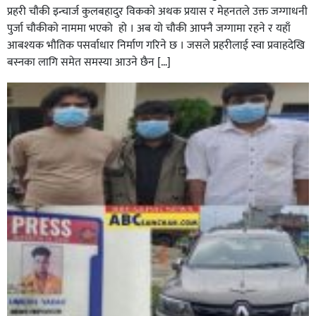
प्रहरी चाैकी इन्चार्ज कुलबहादुर विककाे अथक प्रयास र मेहनतले उक्त जग्गाधनी
पुर्जा चाैकीकाे नाममा भएको हाे । अब याे चाैकी आफ्नै जग्गामा रहने र यहाँ
आबश्यक भाैतिक पसर्वाधार निर्माण गरिने छ । जसले प्रहरीलाई स्वा प्रवाहदेखि
बस्नका लागि समेत समस्या आउने छैन […]
घोराहीको समृद्धिका लागि वडा–वडामा विशेष अभियान सञ्चालन
हुने,