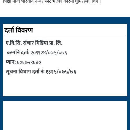
भिक्षा माग्दै भारतीय नम्बर प्लेट भएको कारमा घुमिरहेका थिए ।
दर्ता विवरण
ए.बि.सि. संचार मिडिया प्रा. लि.
कम्पनि दर्ता:
२०९९२४/०७५/०७६
प्यान:
६०६७२९६४०
सूचना विभाग दर्ता नंः १३२५/०७५/७६