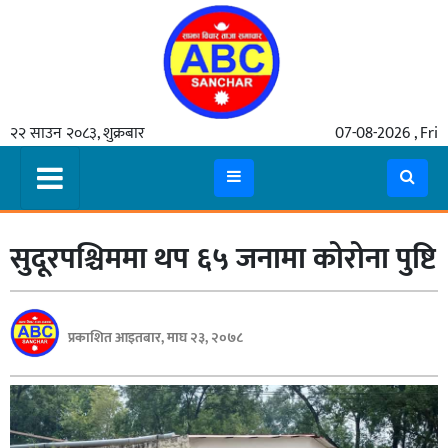
गृहपृष्ठ
२२ साउन २०८३, शुक्रबार
07-08-2026 , Fri
समाचार
मुख्य
समाचार
सुदूरपश्चिममा थप ६५ जनामा कोरोना पुष्टि
कुटनीती
अर्थ
रसरङ्ग
प्रकाशित आइतबार, माघ २३, २०७८
यौन/
स्वास्थ्य
भिडियो