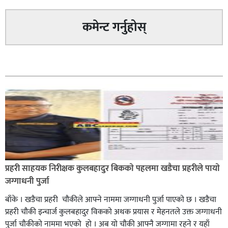
पत्रकारको प्रेसकार्ड बोकेर हिड्ने लागुऔषध कारोबारमा संलग्न
रहेको आरोपमा ३ जना पक्राउ,
कमेन्ट गर्नुहोस्
सम्बन्धित
भिक्षा मागेर कारमा घुम्ने बाबाहरूलाई दाङ प्रहरीले पक्राउ,भारत
फर्कने सर्तमा रिहा,
प्रहरी साहयक निरीक्षक कुलबहादुर बिककाे पहलमा खडैचा प्रहरीले पायाे
रौतहटमा १२ हजार लिटर पेट्रोल बोकेको ट्यांकर दुर्घटनापछि
जग्गाधनी पुर्जा
आगलागी सडक अबरुद्ध,
बाँके । खडैचा प्रहरी चाैकीले आफ्ने नाममा जग्गाधनी पुर्जा पाएकाे छ । खडैचा
प्रहरी चाैकी इन्चार्ज कुलबहादुर विककाे अथक प्रयास र मेहनतले उक्त जग्गाधनी
पुर्जा चाैकीकाे नाममा भएको हाे । अब याे चाैकी आफ्नै जग्गामा रहने र यहाँ