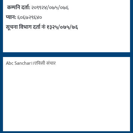
कम्पनि दर्ता:
२०९९२४/०७५/०७६
प्यान:
६०६७२९६४०
सूचना विभाग दर्ता नंः १३२५/०७५/७६
Abc Sanchar।।एविसी संचार