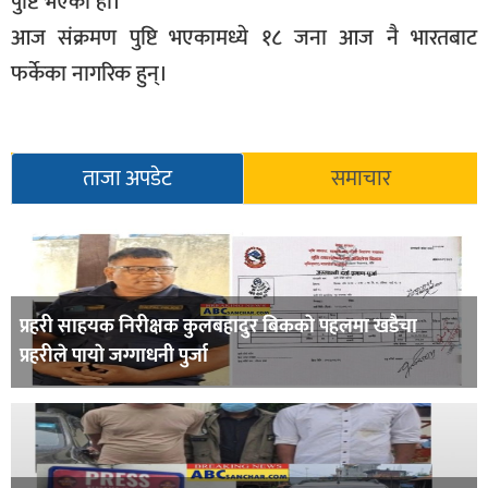
पुष्टि भएको हो।
सूचना-
आज संक्रमण पुष्टि भएकामध्ये १८ जना आज नै भारतबाट
प्रवधि
फर्केका नागरिक हुन्।
ताजा अपडेट
समाचार
प्रहरी साहयक निरीक्षक कुलबहादुर बिककाे पहलमा खडैचा
प्रहरीले पायाे जग्गाधनी पुर्जा