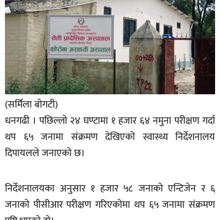
बिशेष
भिडियो
पत्रपत्रिका
खेलकुद
बिश्व
(सर्मिला बोगटी)
अचम्म
धनगढी । पछिल्लो २४ घण्टामा १ हजार ६४ नमुना परीक्षण गर्दा
दुनिया
थप ६५ जनामा संक्रमण देखिएको स्वास्थ्य निर्देशनालय
बिचार
दिपायलले जनाएको छ।
कुराकानी
निर्देशनालयका अनुसार १ हजार ५८ जनाको एन्टिजेन र ६
जीवनशैली
जनाको पीसीआर परीक्षण गरिएकोमा थप ६५ जनामा संक्रमण
साहित्य