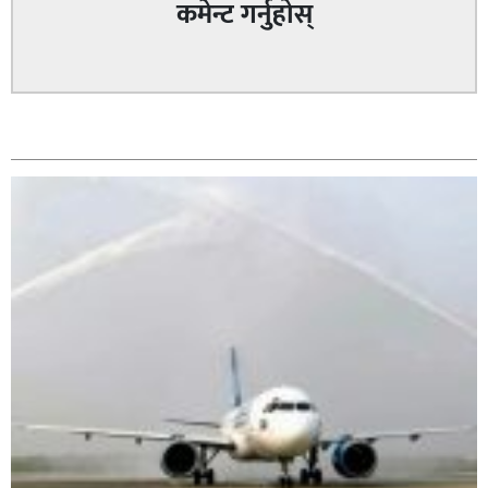
कमेन्ट गर्नुहोस्
सम्बन्धित
ठग फरार रसोज तामाङलाई पक्राउ गर्न बाँके एसपी अङ्गुर जिसीको
निर्देशन,
नेपालगन्जमा ग्यास लुकाएको आरोपमा अनुगमन टोलीले एक
किराना पसललाई ५० हजार जरिवाना,