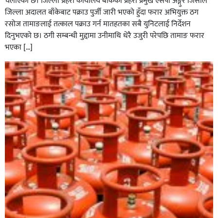
चलाएको छ। जिल्ला प्रहरी कार्यालय बाँकेका प्रहरी प्रमुख एसपी अङ्गुर जिसीले
जिल्ला अदालत बाँकेबाट पक्राउ पुर्जी जारी भएको हुँदा फरार अभियुक्त ठग
रसोज तामाङलाई तत्काल पक्राउ गर्न मातहतका सबै युनिटलाई निर्देशन
दिनुभएको छ। ठगी सम्बन्धी मुद्दामा उनीमाथि धेरै उजुरी परेपछि तामाङ फरार
भएका […]