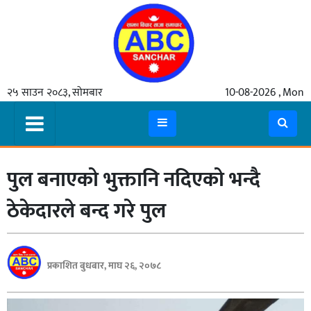
गृहपृष्ठ
२५ साउन २०८३, सोमबार
10-08-2026 , Mon
समाचार
मुख्य
समाचार
पुल बनाएको भुक्तानि नदिएको भन्दै
कुटनीती
अर्थ
ठेकेदारले बन्द गरे पुल
रसरङ्ग
यौन/
प्रकाशित बुधबार, माघ २६, २०७८
स्वास्थ्य
भिडियो