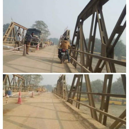
बिशेष
भिडियो
पत्रपत्रिका
खेलकुद
बिश्व
अचम्म
दुनिया
बिचार
कुराकानी
जीवनशैली
साहित्य