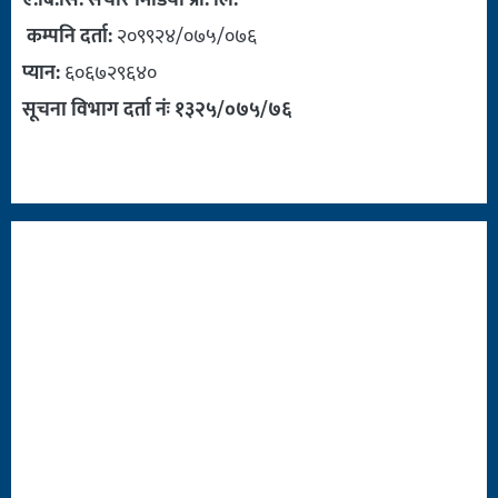
ए.बि.सि. संचार मिडिया प्रा. लि.
कम्पनि दर्ता:
२०९९२४/०७५/०७६
प्यान:
६०६७२९६४०
सूचना विभाग दर्ता नंः १३२५/०७५/७६