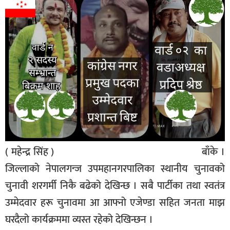
बिशेष
भिडियो
पत्रपत्रिका
खेलकुद
बिश्व
अचम्म
दुनिया
( महेन्द्र सिंह ) बाँके ।
बिचार
जिल्लाको नेपालगन्ज उपमहानगरपालिका स्थानीय चुनावको
कुराकानी
चुनावी शरगर्मी निकै बढेको देखिन्छ । सबै पार्टीका तथा स्वतंत्र
जीवनशैली
उम्मेदवार हरू चुनावमा आ आफ्नो एजेण्डा सहित जनता माझ
घरदैलो कार्यक्रममा व्यस्त रहेको देखिन्छन ।
साहित्य