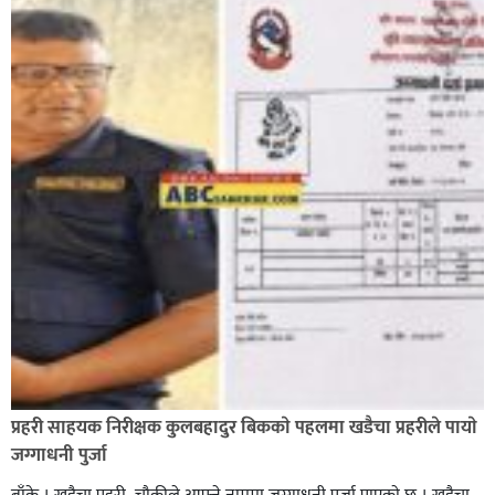
भिक्षा मागेर कारमा घुम्ने बाबाहरूलाई दाङ प्रहरीले पक्राउ,भारत
फर्कने सर्तमा रिहा,
रौतहटमा १२ हजार लिटर पेट्रोल बोकेको ट्यांकर दुर्घटनापछि
आगलागी सडक अबरुद्ध,
प्रहरी साहयक निरीक्षक कुलबहादुर बिककाे पहलमा खडैचा प्रहरीले पायाे
जग्गाधनी पुर्जा