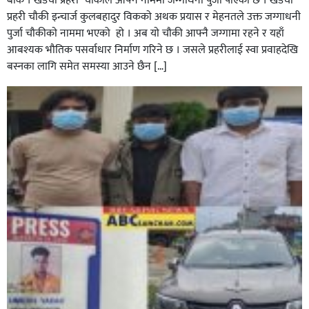
बाँके । खडैचा प्रहरी चाैकीले आफ्ने नाममा जग्गाधनी पुर्जा पाएकाे छ । खडैचा
प्रहरी चाैकी इन्चार्ज कुलबहादुर विककाे अथक प्रयास र मेहनतले उक्त जग्गाधनी
पुर्जा चाैकीकाे नाममा भएको हाे । अब याे चाैकी आफ्नै जग्गामा रहने र यहाँ
आबश्यक भाैतिक पसर्वाधार निर्माण गरिने छ । जसले प्रहरीलाई स्वा प्रवाहदेखि
बस्नका लागि समेत समस्या आउने छैन […]
घोराहीको समृद्धिका लागि वडा–वडामा विशेष अभियान सञ्चालन
हुने,