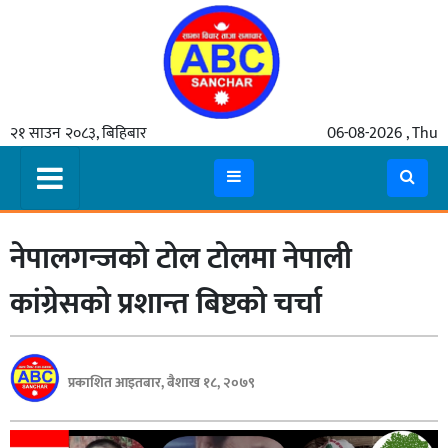
गृहपृष्ठ
२१ साउन २०८३, बिहिबार
06-08-2026 , Thu
समाचार
मुख्य
समाचार
नेपालगन्जको टोल टोलमा नेपाली
कुटनीती
अर्थ
कांग्रेसको प्रशान्त बिष्टको चर्चा
रसरङ्ग
यौन/
प्रकाशित आइतबार, बैशाख १८, २०७९
स्वास्थ्य
भिडियो