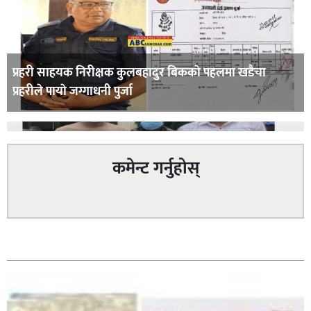
प्रहरी साहयक निरीक्षक कुलबहादुर बिककाे पहलमा खडैचा
प्रहरीले पायाे जग्गाधनी पुर्जा
कमेन्ट गर्नुहोस्
पत्रकारको प्रेसकार्ड बोकेर हिड्ने लागुऔषध कारोबारमा संलग्न
सम्बन्धित
रहेको आरोपमा ३ जना पक्राउ,