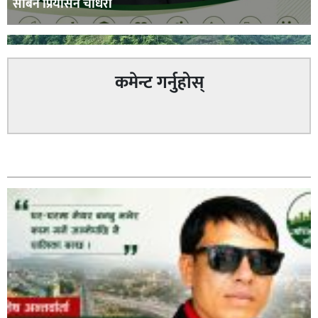
सबिन प्रियासन चौधरी
कमेन्ट गर्नुहोस्
अविरल वर्षाले कालीगण्डकी नदी तटीय क्षेत्रमा रहेको पाल्पाको
सम्बन्धित
पर्यटकीय स्थल रानीमहल डुबानमा,
प्रहरी साहयक निरीक्षक कुलबहादुर बिककाे पहलमा खडैचा