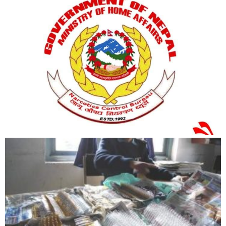
बिशेष
भिडियो
पत्रपत्रिका
खेलकुद
बिश्व
अचम्म
दुनिया
बिचार
कुराकानी
जीवनशैली
साहित्य