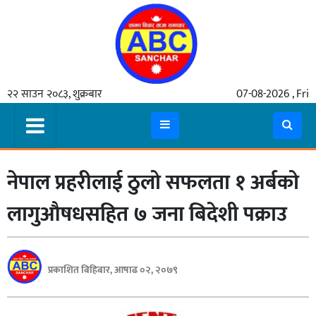
गृहपृष्ठ
२२ साउन २०८३, शुक्रबार
07-08-2026 , Fri
समाचार
मुख्य
समाचार
नेपाल प्रहरीलाई ठुलो सफलता १ अर्बको
कुटनीती
अर्थ
लागुऔषधसहित ७ जना बिदेशी पक्राउ
रसरङ्ग
यौन/
प्रकाशित बिहिबार, आषाढ ०२, २०७९
स्वास्थ्य
भिडियो