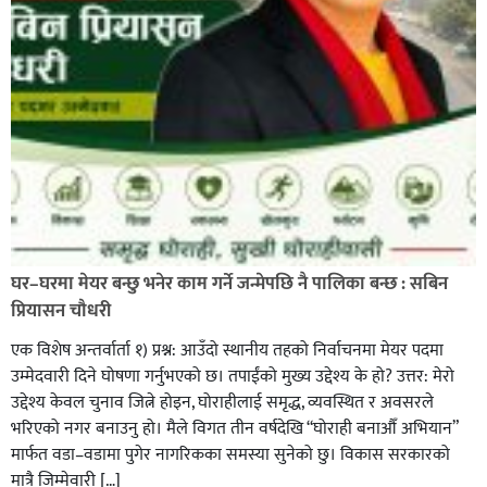
प्रहरीले पायाे जग्गाधनी पुर्जा
पत्रकारको प्रेसकार्ड बोकेर हिड्ने लागुऔषध कारोबारमा संलग्न
रहेको आरोपमा ३ जना पक्राउ,
घर–घरमा मेयर बन्छु भनेर काम गर्ने जन्मेपछि नै पालिका बन्छ : सबिन
प्रियासन चौधरी
एक विशेष अन्तर्वार्ता १) प्रश्न: आउँदो स्थानीय तहको निर्वाचनमा मेयर पदमा
उम्मेदवारी दिने घोषणा गर्नुभएको छ। तपाईंको मुख्य उद्देश्य के हो? उत्तर: मेरो
उद्देश्य केवल चुनाव जित्ने होइन, घोराहीलाई समृद्ध, व्यवस्थित र अवसरले
भरिएको नगर बनाउनु हो। मैले विगत तीन वर्षदेखि “घोराही बनाऔँ अभियान”
मार्फत वडा–वडामा पुगेर नागरिकका समस्या सुनेको छु। विकास सरकारको
मात्रै जिम्मेवारी […]