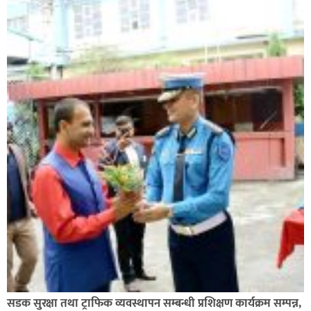
कपिलवस्तु नगरपालिकाका पूर्वमेयर किरण सिंह गोरुसिङ्गे
जंगलमा मृत अवस्थामा फेला,
ग्यासमा कालोबजारी गरेको जनगुनासो गरेपछि जिल्लाका
सडक सुरक्षा तथा ट्राफिक व्यवस्थापन सम्बन्धी प्रशिक्षण कार्यक्रम सम्पन्न,