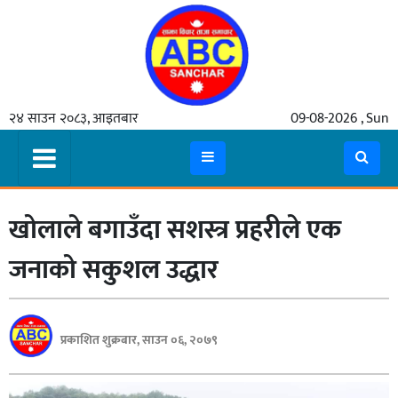
गृहपृष्ठ
२४ साउन २०८३, आइतबार
09-08-2026 , Sun
समाचार
मुख्य
समाचार
खोलाले बगाउँदा सशस्त्र प्रहरीले एक
कुटनीती
अर्थ
जनाको सकुशल उद्धार
रसरङ्ग
यौन/
प्रकाशित शुक्रबार, साउन ०६, २०७९
स्वास्थ्य
भिडियो