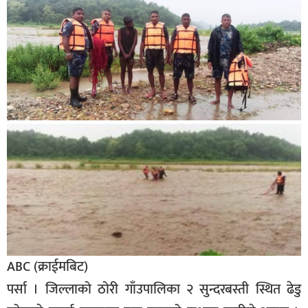
बिशेष
भिडियो
पत्रपत्रिका
खेलकुद
बिश्व
अचम्म
दुनिया
बिचार
कुराकानी
ABC (क्राईमबिट)
जीवनशैली
पर्सा । जिल्लाको ठोरी गाँउपालिका २ सुन्दरबस्ती स्थित ढेडु
साहित्य