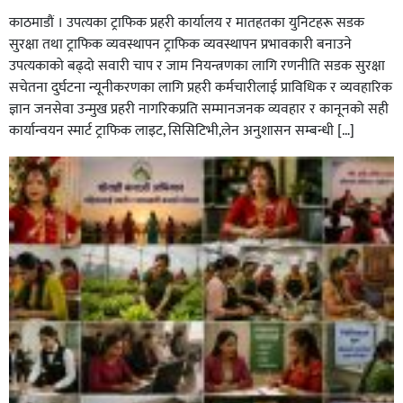
सबैजसो डिलरमा प्रशासनले अनुगमन
काठमाडौं । उपत्यका ट्राफिक प्रहरी कार्यालय र मातहतका युनिटहरू सडक
सुरक्षा तथा ट्राफिक व्यवस्थापन ट्राफिक व्यवस्थापन प्रभावकारी बनाउने
उपत्यकाको बढ्दो सवारी चाप र जाम नियन्त्रणका लागि रणनीति सडक सुरक्षा
सचेतना दुर्घटना न्यूनीकरणका लागि प्रहरी कर्मचारीलाई प्राविधिक र व्यवहारिक
ज्ञान जनसेवा उन्मुख प्रहरी नागरिकप्रति सम्मानजनक व्यवहार र कानूनको सही
कार्यान्वयन स्मार्ट ट्राफिक लाइट, सिसिटिभी,लेन अनुशासन सम्बन्धी […]
कपिलवस्तु र अर्घाखाँचीको सिमानाका शिव भाइरल पहाड
लुम्बिनीको नयाँ पर्यटकीय हब बन्दै,