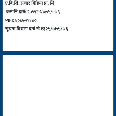
ए.बि.सि. संचार मिडिया प्रा. लि.
कम्पनि दर्ता:
२०९९२४/०७५/०७६
प्यान:
६०६७२९६४०
सूचना विभाग दर्ता नंः १३२५/०७५/७६