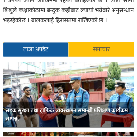
। उनको ज्यान जोखिममा रहेको बताइएको छ । त्यति सानो
सूचना-
शिशुले कक्षाकोठामा बन्दुक कहाँबाट ल्यायो भन्नेबारे अनुसन्धान
प्रवधि
भइरहेकोछ । बालकलाई हिरासतमा राखिएको छ ।
ताजा अपडेट
समाचार
सडक सुरक्षा तथा ट्राफिक व्यवस्थापन सम्बन्धी प्रशिक्षण कार्यक्रम
सम्पन्न,