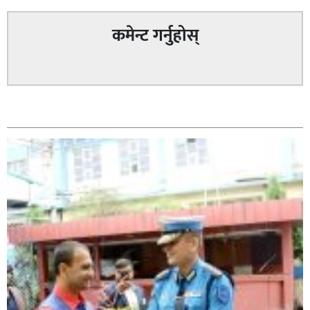
कमेन्ट गर्नुहोस्
घोराही बनाऔँ अभियानको महिलालाइ उद्यमी र व्यवसायी बनाउने
सम्बन्धित
योजनामा म पनि साथमा छु हिमानी डिसी (व्यवसायी)
कपिलवस्तु नगरपालिकाका पूर्वमेयर किरण सिंह गोरुसिङ्गे
जंगलमा मृत अवस्थामा फेला,