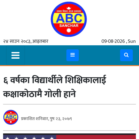
गृहपृष्ठ
२४ साउन २०८३, आइतबार
09-08-2026 , Sun
समाचार
मुख्य
समाचार
६ वर्षका विद्यार्थीले शिक्षिकालाई
कुटनीती
अर्थ
कक्षाकाेठामै गाेली हाने
रसरङ्ग
यौन/
प्रकाशित शनिबार, पुष २३, २०७९
स्वास्थ्य
भिडियो