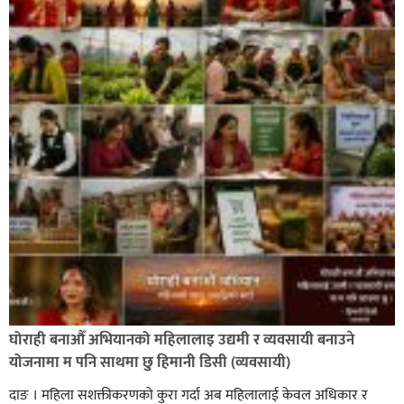
लुम्बिनीको नयाँ पर्यटकीय हब बन्दै,
घोराही बनाऔँ अभियानको महिलालाइ उद्यमी र व्यवसायी बनाउने
योजनामा म पनि साथमा छु हिमानी डिसी (व्यवसायी)
दाङ । महिला सशक्तीकरणको कुरा गर्दा अब महिलालाई केवल अधिकार र