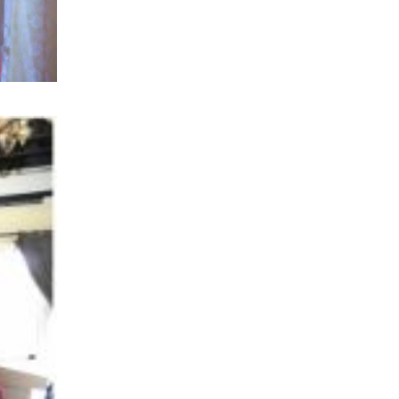
भिक्षा मागेर कारमा घुम्ने बाबाहरूलाई दाङ
प्रहरीले पक्राउ,भारत फर्कने सर्तमा रिहा,
रौतहटमा १२ हजार लिटर पेट्रोल बोकेको
ट्यांकर दुर्घटनापछि आगलागी सडक
अबरुद्ध,
घोराहीको समृद्धिका लागि वडा–वडामा
विशेष अभियान सञ्चालन हुने,