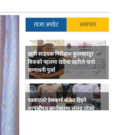
ताजा अपडेट
समाचार
प्रहरी साहयक निरीक्षक कुलबहादुर
बिककाे पहलमा खडैचा प्रहरीले पायाे
जग्गाधनी पुर्जा
पत्रकारको प्रेसकार्ड बोकेर हिड्ने
लागुऔषध कारोबारमा संलग्न रहेको
आरोपमा ३ जना पक्राउ,