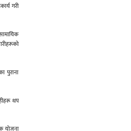
कार्य गरी
समसामायिक
चारीहरूको
का पुराना
ाहीहरू थप
्यक योजना