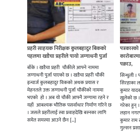
प्रहरी साहयक निरीक्षक कुलबहादुर बिककाे
पत्रकारको 
पहलमा खडैचा प्रहरीले पायाे जग्गाधनी पुर्जा
कारोबारमा
पक्राउ,
बाँके । खडैचा प्रहरी चाैकीले आफ्ने नाममा
जग्गाधनी पुर्जा पाएकाे छ । खडैचा प्रहरी चाैकी
सिन्धुली । 
इन्चार्ज कुलबहादुर विककाे अथक प्रयास र
सिरहाका लक
मेहनतले उक्त जग्गाधनी पुर्जा चाैकीकाे नाममा
कुमार याद
भएको हाे । अब याे चाैकी आफ्नै जग्गामा रहने र
खुलेको छ ।
यहाँ आबश्यक भाैतिक पसर्वाधार निर्माण गरिने छ
गरेका हुन् 
। जसले प्रहरीलाई स्वा प्रवाहदेखि बस्नका लागि
लहान नगरप
समेत समस्या आउने छैन […]
कुमार राम र
गुल्सन प्र