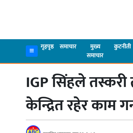
गृहपृष्ठ
समाचार
गृहपृष्ठ
समाचार
मुख्य
कुटनीती
समाचार
मुख्य
समाचार
IGP सिंहले तस्करी
कुटनीती
अर्थ
केन्द्रित रहेर काम ग
रसरङ्ग
यौन/
स्वास्थ्य
भिडियो