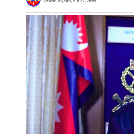
प्रकाशित आइतबार, माघ २२, २०७९
बिशेष
भिडियो
पत्रपत्रिका
खेलकुद
बिश्व
अचम्म
दुनिया
बिचार
कुराकानी
जीवनशैली
साहित्य